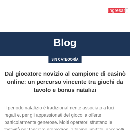
Ingresar
Blog
SIN CATEGORÍA
Dal giocatore novizio al campione di casinò
online: un percorso vincente tra giochi da
tavolo e bonus natalizi
Il periodo natalizio è tradizionalmente associato a luci,
regali e, per gli appassionati del gioco, a offerte
particolarmente generose. Molti operatori sfruttano le
festività per lanciare promozioni a tempo limitato, pacchetti