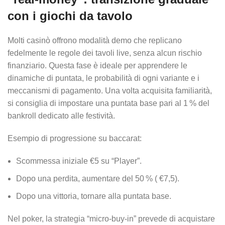
con i giochi da tavolo
Molti casinò offrono modalità demo che replicano
fedelmente le regole dei tavoli live, senza alcun rischio
finanziario. Questa fase è ideale per apprendere le
dinamiche di puntata, le probabilità di ogni variante e i
meccanismi di pagamento. Una volta acquisita familiarità,
si consiglia di impostare una puntata base pari al 1 % del
bankroll dedicato alle festività.
Esempio di progressione su baccarat:
Scommessa iniziale €5 su “Player”.
Dopo una perdita, aumentare del 50 % ( €7,5).
Dopo una vittoria, tornare alla puntata base.
Nel poker, la strategia “micro‑buy‑in” prevede di acquistare