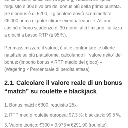
requisito è 30x il valore del bonus più della prima puntata.
Se il bonus è di €200, il giocatore dovrà scommettere
€6.000 prima di poter ritirare eventuali vincite. Alcuni
casinò offrono scadenze di 30 giorni, altri limitano l’utilizzo
a giochi a basso RTP (≤ 95 %).
Per massimizzare il valore, è utile confrontare le offerte
natalizie su più piattaforme, calcolando il “valore netto” del
bonus: (Importo bonus × RTP medio del gioco) –
(Wagering × Percentuale di perdita attesa).
2.1. Calcolare il valore reale di un bonus
“match” su roulette e blackjack
Bonus match: €300, requisito 25x.
RTP medio roulette europea: 97,3 %; blackjack: 99,5 %.
Valore teorico: €300 × 0,973 = €291,90 (roulette).