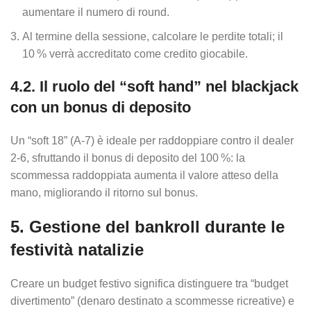
aumentare il numero di round.
Al termine della sessione, calcolare le perdite totali; il
10 % verrà accreditato come credito giocabile.
4.2. Il ruolo del “soft hand” nel blackjack
con un bonus di deposito
Un “soft 18” (A‑7) è ideale per raddoppiare contro il dealer
2‑6, sfruttando il bonus di deposito del 100 %: la
scommessa raddoppiata aumenta il valore atteso della
mano, migliorando il ritorno sul bonus.
5. Gestione del bankroll durante le
festività natalizie
Creare un budget festivo significa distinguere tra “budget
divertimento” (denaro destinato a scommesse ricreative) e