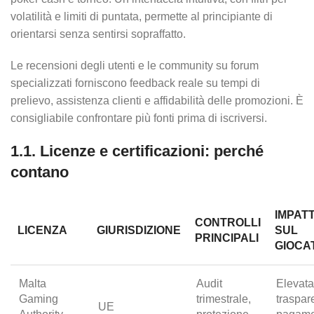
volatilità e limiti di puntata, permette al principiante di
orientarsi senza sentirsi sopraffatto.
Le recensioni degli utenti e le community su forum
specializzati forniscono feedback reale su tempi di
prelievo, assistenza clienti e affidabilità delle promozioni. È
consigliabile confrontare più fonti prima di iscriversi.
1.1. Licenze e certificazioni: perché
contano
IMPAT
CONTROLLI
LICENZA
GIURISDIZIONE
SUL
PRINCIPALI
GIOCA
Malta
Audit
Elevata
Gaming
trimestrale,
traspar
UE