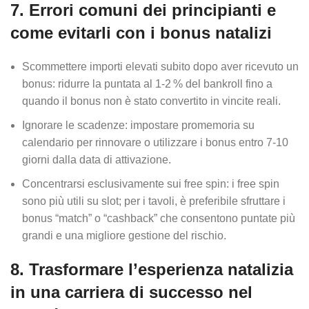
7. Errori comuni dei principianti e
come evitarli con i bonus natalizi
Scommettere importi elevati subito dopo aver ricevuto un
bonus: ridurre la puntata al 1‑2 % del bankroll fino a
quando il bonus non è stato convertito in vincite reali.
Ignorare le scadenze: impostare promemoria su
calendario per rinnovare o utilizzare i bonus entro 7‑10
giorni dalla data di attivazione.
Concentrarsi esclusivamente sui free spin: i free spin
sono più utili su slot; per i tavoli, è preferibile sfruttare i
bonus “match” o “cashback” che consentono puntate più
grandi e una migliore gestione del rischio.
8. Trasformare l’esperienza natalizia
in una carriera di successo nel