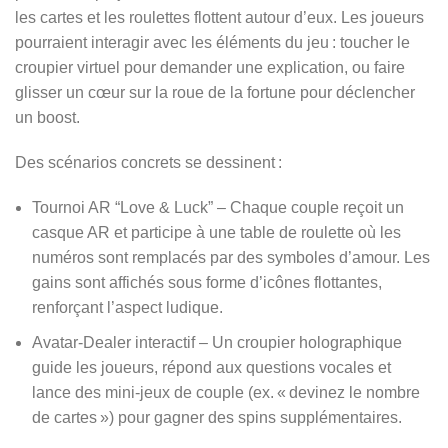
les cartes et les roulettes flottent autour d’eux. Les joueurs
pourraient interagir avec les éléments du jeu : toucher le
croupier virtuel pour demander une explication, ou faire
glisser un cœur sur la roue de la fortune pour déclencher
un boost.
Des scénarios concrets se dessinent :
Tournoi AR “Love & Luck” – Chaque couple reçoit un
casque AR et participe à une table de roulette où les
numéros sont remplacés par des symboles d’amour. Les
gains sont affichés sous forme d’icônes flottantes,
renforçant l’aspect ludique.
Avatar‑Dealer interactif – Un croupier holographique
guide les joueurs, répond aux questions vocales et
lance des mini‑jeux de couple (ex. « devinez le nombre
de cartes ») pour gagner des spins supplémentaires.