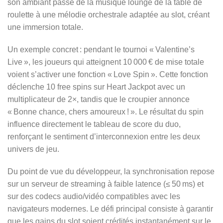
son ambiant passe de la musique lounge de la table de
roulette à une mélodie orchestrale adaptée au slot, créant
une immersion totale.
Un exemple concret : pendant le tournoi « Valentine’s
Live », les joueurs qui atteignent 10 000 € de mise totale
voient s’activer une fonction « Love Spin ». Cette fonction
déclenche 10 free spins sur Heart Jackpot avec un
multiplicateur de 2×, tandis que le croupier annonce
« Bonne chance, chers amoureux ! ». Le résultat du spin
influence directement le tableau de score du duo,
renforçant le sentiment d’interconnexion entre les deux
univers de jeu.
Du point de vue du développeur, la synchronisation repose
sur un serveur de streaming à faible latence (≤ 50 ms) et
sur des codecs audio/vidéo compatibles avec les
navigateurs modernes. Le défi principal consiste à garantir
que les gains du slot soient crédités instantanément sur le