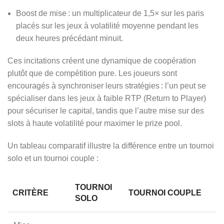
Boost de mise : un multiplicateur de 1,5× sur les paris
placés sur les jeux à volatilité moyenne pendant les
deux heures précédant minuit.
Ces incitations créent une dynamique de coopération
plutôt que de compétition pure. Les joueurs sont
encouragés à synchroniser leurs stratégies : l’un peut se
spécialiser dans les jeux à faible RTP (Return to Player)
pour sécuriser le capital, tandis que l’autre mise sur des
slots à haute volatilité pour maximer le prize pool.
Un tableau comparatif illustre la différence entre un tournoi
solo et un tournoi couple :
TOURNOI
CRITÈRE
TOURNOI COUPLE
SOLO