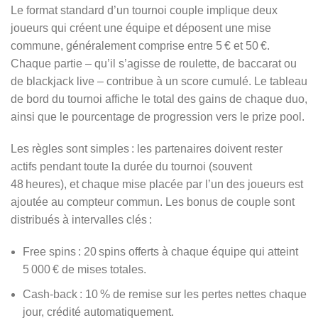
Le format standard d’un tournoi couple implique deux
joueurs qui créent une équipe et déposent une mise
commune, généralement comprise entre 5 € et 50 €.
Chaque partie – qu’il s’agisse de roulette, de baccarat ou
de blackjack live – contribue à un score cumulé. Le tableau
de bord du tournoi affiche le total des gains de chaque duo,
ainsi que le pourcentage de progression vers le prize pool.
Les règles sont simples : les partenaires doivent rester
actifs pendant toute la durée du tournoi (souvent
48 heures), et chaque mise placée par l’un des joueurs est
ajoutée au compteur commun. Les bonus de couple sont
distribués à intervalles clés :
Free spins : 20 spins offerts à chaque équipe qui atteint
5 000 € de mises totales.
Cash‑back : 10 % de remise sur les pertes nettes chaque
jour, crédité automatiquement.