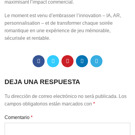
maximisant l’impact commercial.
Le moment est venu d’embrasser l’innovation – IA, AR,
personnalisation – et de transformer chaque soirée
romantique en une expérience de jeu mémorable,
sécurisée et rentable.
DEJA UNA RESPUESTA
Tu dirección de correo electrónico no será publicada.
Los
campos obligatorios están marcados con
*
Comentario
*