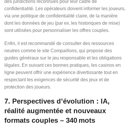
des juridictions reconnues pour leur cadre de
confidentialité. Les opérateurs doivent informer les joueurs,
via une politique de confidentialité claire, de la manière
dont les données de jeu (par ex. les historiques de mise)
sont utilisées pour personnaliser les offres couples.
Enfin, il est recommandé de consulter des ressources
neutres comme le site Compaillons, qui propose des
guides généraux sur le jeu responsable et les obligations
légales. En suivant ces bonnes pratiques, les casinos en
ligne peuvent offrir une expérience divertissante tout en
respectant les exigences de sécurité des jeux et de
protection des joueurs.
7. Perspectives d’évolution : IA,
réalité augmentée et nouveaux
formats couples – 340 mots