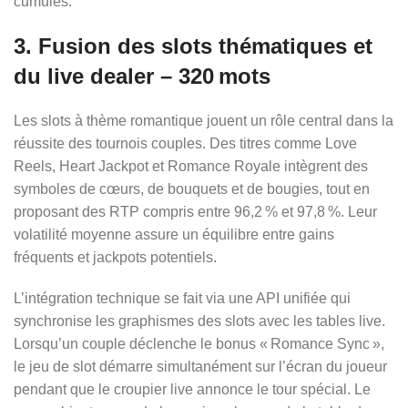
cumulés.
3. Fusion des slots thématiques et
du live dealer – 320 mots
Les slots à thème romantique jouent un rôle central dans la
réussite des tournois couples. Des titres comme Love
Reels, Heart Jackpot et Romance Royale intègrent des
symboles de cœurs, de bouquets et de bougies, tout en
proposant des RTP compris entre 96,2 % et 97,8 %. Leur
volatilité moyenne assure un équilibre entre gains
fréquents et jackpots potentiels.
L’intégration technique se fait via une API unifiée qui
synchronise les graphismes des slots avec les tables live.
Lorsqu’un couple déclenche le bonus « Romance Sync »,
le jeu de slot démarre simultanément sur l’écran du joueur
pendant que le croupier live annonce le tour spécial. Le