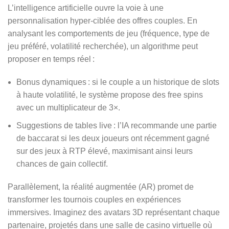
L’intelligence artificielle ouvre la voie à une
personnalisation hyper‑ciblée des offres couples. En
analysant les comportements de jeu (fréquence, type de
jeu préféré, volatilité recherchée), un algorithme peut
proposer en temps réel :
Bonus dynamiques : si le couple a un historique de slots
à haute volatilité, le système propose des free spins
avec un multiplicateur de 3×.
Suggestions de tables live : l’IA recommande une partie
de baccarat si les deux joueurs ont récemment gagné
sur des jeux à RTP élevé, maximisant ainsi leurs
chances de gain collectif.
Parallèlement, la réalité augmentée (AR) promet de
transformer les tournois couples en expériences
immersives. Imaginez des avatars 3D représentant chaque
partenaire, projetés dans une salle de casino virtuelle où