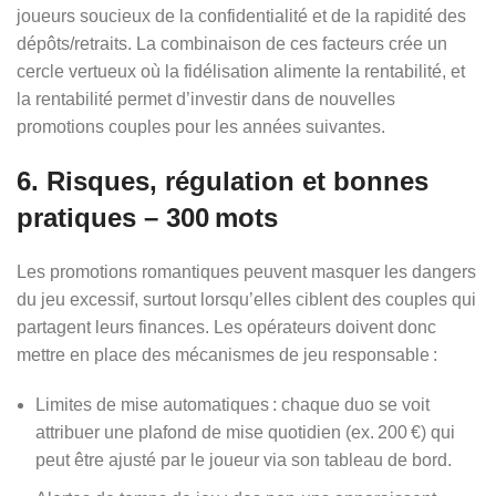
joueurs soucieux de la confidentialité et de la rapidité des
dépôts/retraits. La combinaison de ces facteurs crée un
cercle vertueux où la fidélisation alimente la rentabilité, et
la rentabilité permet d’investir dans de nouvelles
promotions couples pour les années suivantes.
6. Risques, régulation et bonnes
pratiques – 300 mots
Les promotions romantiques peuvent masquer les dangers
du jeu excessif, surtout lorsqu’elles ciblent des couples qui
partagent leurs finances. Les opérateurs doivent donc
mettre en place des mécanismes de jeu responsable :
Limites de mise automatiques : chaque duo se voit
attribuer une plafond de mise quotidien (ex. 200 €) qui
peut être ajusté par le joueur via son tableau de bord.