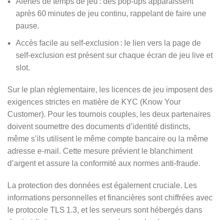
Alertes de temps de jeu : des pop‑ups apparaissent
après 60 minutes de jeu continu, rappelant de faire une
pause.
Accès facile au self‑exclusion : le lien vers la page de
self‑exclusion est présent sur chaque écran de jeu live et
slot.
Sur le plan réglementaire, les licences de jeu imposent des
exigences strictes en matière de KYC (Know Your
Customer). Pour les tournois couples, les deux partenaires
doivent soumettre des documents d’identité distincts,
même s’ils utilisent le même compte bancaire ou la même
adresse e‑mail. Cette mesure prévient le blanchiment
d’argent et assure la conformité aux normes anti‑fraude.
La protection des données est également cruciale. Les
informations personnelles et financières sont chiffrées avec
le protocole TLS 1.3, et les serveurs sont hébergés dans