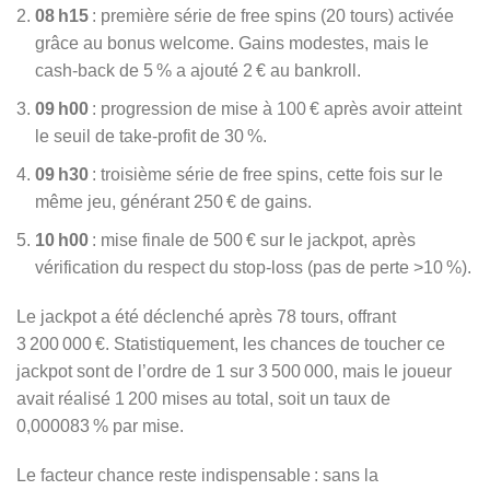
08 h15
: première série de free spins (20 tours) activée
grâce au bonus welcome. Gains modestes, mais le
cash‑back de 5 % a ajouté 2 € au bankroll.
09 h00
: progression de mise à 100 € après avoir atteint
le seuil de take‑profit de 30 %.
09 h30
: troisième série de free spins, cette fois sur le
même jeu, générant 250 € de gains.
10 h00
: mise finale de 500 € sur le jackpot, après
vérification du respect du stop‑loss (pas de perte >10 %).
Le jackpot a été déclenché après 78 tours, offrant
3 200 000 €. Statistiquement, les chances de toucher ce
jackpot sont de l’ordre de 1 sur 3 500 000, mais le joueur
avait réalisé 1 200 mises au total, soit un taux de
0,000083 % par mise.
Le facteur chance reste indispensable : sans la