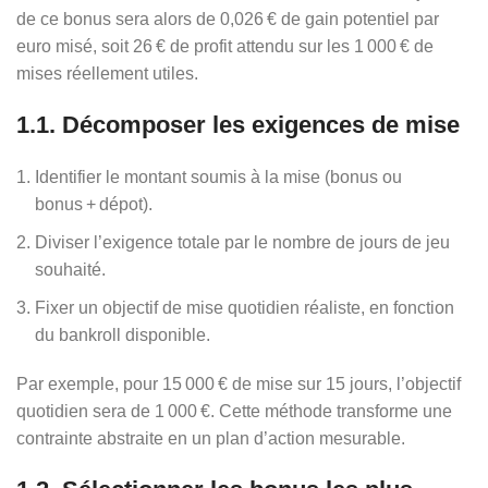
de ce bonus sera alors de 0,026 € de gain potentiel par
euro misé, soit 26 € de profit attendu sur les 1 000 € de
mises réellement utiles.
1.1. Décomposer les exigences de mise
Identifier le montant soumis à la mise (bonus ou
bonus + dépot).
Diviser l’exigence totale par le nombre de jours de jeu
souhaité.
Fixer un objectif de mise quotidien réaliste, en fonction
du bankroll disponible.
Par exemple, pour 15 000 € de mise sur 15 jours, l’objectif
quotidien sera de 1 000 €. Cette méthode transforme une
contrainte abstraite en un plan d’action mesurable.