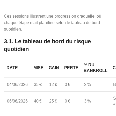
Ces sessions illustrent une progression graduelle, où
chaque étape était planifiée selon le tableau de bord
quotidien.
3.1. Le tableau de bord du risque
quotidien
% DU
DATE
MISE
GAIN
PERTE
C
BANKROLL
04/06/2026
35 €
12 €
0 €
2 %
B
S
06/06/2026
40 €
25 €
0 €
3 %
«