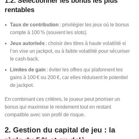
1.2. Sélectionner les bonus les plus
rentables
Taux de contribution
: privilégier les jeux où le bonus
compte à 100 % (souvent les slots).
Jeux autorisés
: choisir des titres à haute volatilité si
l’on vise un jackpot, ou à faible volatilité pour sécuriser
le cash‑back.
Limites de gain
: éviter les offres qui plafonnent les
gains à 100 € ou 200 €, car elles réduisent le potentiel
de jackpot.
En combinant ces critères, le joueur peut prioriser un
bonus qui maximise le rendement tout en restant
compatible avec son profil de risque.
2. Gestion du capital de jeu : la