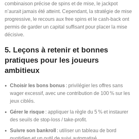
combinaison précise de spins et de mise, le jackpot
n’aurait jamais été atteint. Cependant, la stratégie de mise
progressive, le recours aux free spins et le cash‑back ont
permis de garder un capital suffisant pour placer la mise
décisive.
5. Leçons à retenir et bonnes
pratiques pour les joueurs
ambitieux
Choisir les bons bonus
: privilégier les offres sans
wager excessif, avec une contribution de 100 % sur les
jeux ciblés.
Gérer le risque
: appliquer la règle du 5 % et instaurer
des seuils de stop‑loss / take‑profit.
Suivre son bankroll
: utiliser un tableau de bord
quotidien et un outil de suivi automatisé.