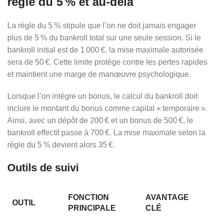
règle du 5 % et au‑delà
La règle du 5 % stipule que l’on ne doit jamais engager
plus de 5 % du bankroll total sur une seule session. Si le
bankroll initial est de 1 000 €, la mise maximale autorisée
sera de 50 €. Cette limite protège contre les pertes rapides
et maintient une marge de manœuvre psychologique.
Lorsque l’on intègre un bonus, le calcul du bankroll doit
inclure le montant du bonus comme capital « temporaire ».
Ainsi, avec un dépôt de 200 € et un bonus de 500 €, le
bankroll effectif passe à 700 €. La mise maximale selon la
règle du 5 % devient alors 35 €.
Outils de suivi
FONCTION
AVANTAGE
OUTIL
PRINCIPALE
CLÉ