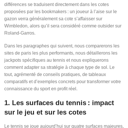
différences se traduisent directement dans les cotes
proposées par les bookmakers : un joueur à l’aise sur le
gazon verra généralement sa cote s’affaisser sur
Wimbledon, alors qu’il sera considéré comme outsider sur
Roland‑Garros.
Dans les paragraphes qui suivent, nous comparerons les
sites de paris les plus performants, nous détaillerons les
jackpots spécifiques au tennis et nous expliquerons
comment adapter sa stratégie à chaque type de sol. Le
tout, agrémenté de conseils pratiques, de tableaux
comparatifs et d’exemples concrets pour transformer votre
connaissance du sport en profit réel.
1. Les surfaces du tennis : impact
sur le jeu et sur les cotes
Le tennis se joue aujourd’hui sur quatre surfaces majeures,