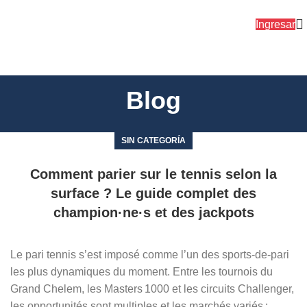
Ingresar
Blog
SIN CATEGORÍA
Comment parier sur le tennis selon la
surface ? Le guide complet des
champion·ne·s et des jackpots
Le pari tennis s’est imposé comme l’un des sports‑de‑pari
les plus dynamiques du moment. Entre les tournois du
Grand Chelem, les Masters 1000 et les circuits Challenger,
les opportunités sont multiples et les marchés variés :