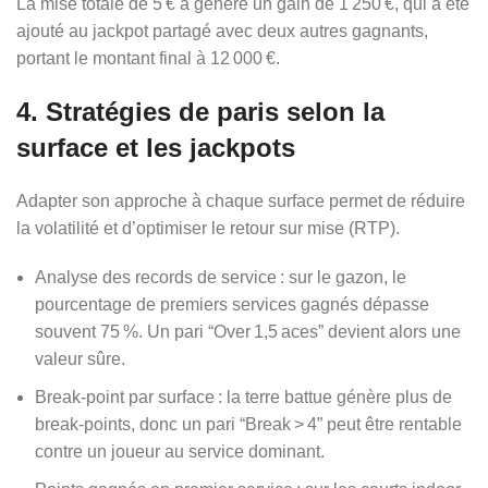
La mise totale de 5 € a généré un gain de 1 250 €, qui a été
ajouté au jackpot partagé avec deux autres gagnants,
portant le montant final à 12 000 €.
4. Stratégies de paris selon la
surface et les jackpots
Adapter son approche à chaque surface permet de réduire
la volatilité et d’optimiser le retour sur mise (RTP).
Analyse des records de service : sur le gazon, le
pourcentage de premiers services gagnés dépasse
souvent 75 %. Un pari “Over 1,5 aces” devient alors une
valeur sûre.
Break‑point par surface : la terre battue génère plus de
break‑points, donc un pari “Break > 4” peut être rentable
contre un joueur au service dominant.