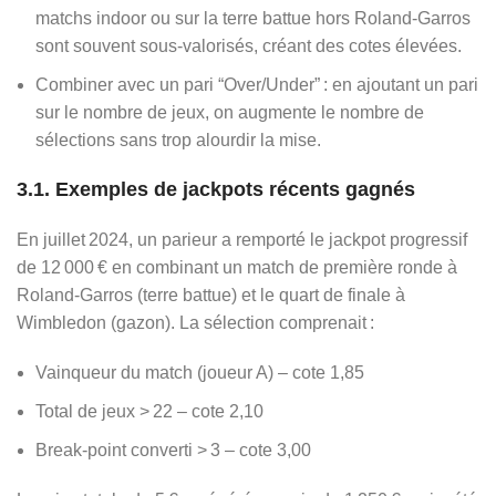
matchs indoor ou sur la terre battue hors Roland‑Garros
sont souvent sous‑valorisés, créant des cotes élevées.
Combiner avec un pari “Over/Under” : en ajoutant un pari
sur le nombre de jeux, on augmente le nombre de
sélections sans trop alourdir la mise.
3.1. Exemples de jackpots récents gagnés
En juillet 2024, un parieur a remporté le jackpot progressif
de 12 000 € en combinant un match de première ronde à
Roland‑Garros (terre battue) et le quart de finale à
Wimbledon (gazon). La sélection comprenait :
Vainqueur du match (joueur A) – cote 1,85
Total de jeux > 22 – cote 2,10
Break‑point converti > 3 – cote 3,00