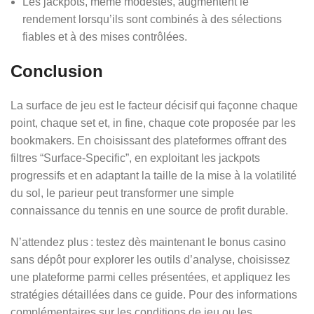
Les jackpots, même modestes, augmentent le
rendement lorsqu’ils sont combinés à des sélections
fiables et à des mises contrôlées.
Conclusion
La surface de jeu est le facteur décisif qui façonne chaque
point, chaque set et, in fine, chaque cote proposée par les
bookmakers. En choisissant des plateformes offrant des
filtres “Surface‑Specific”, en exploitant les jackpots
progressifs et en adaptant la taille de la mise à la volatilité
du sol, le parieur peut transformer une simple
connaissance du tennis en une source de profit durable.
N’attendez plus : testez dès maintenant le bonus casino
sans dépôt pour explorer les outils d’analyse, choisissez
une plateforme parmi celles présentées, et appliquez les
stratégies détaillées dans ce guide. Pour des informations
complémentaires sur les conditions de jeu ou les