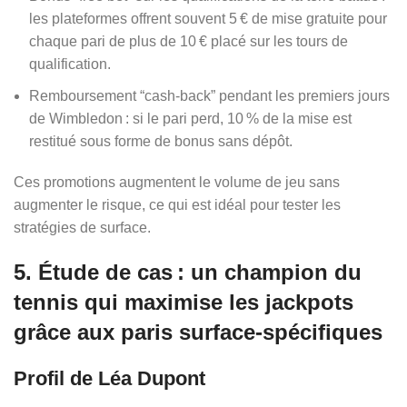
les plateformes offrent souvent 5 € de mise gratuite pour
chaque pari de plus de 10 € placé sur les tours de
qualification.
Remboursement “cash‑back” pendant les premiers jours
de Wimbledon : si le pari perd, 10 % de la mise est
restitué sous forme de bonus sans dépôt.
Ces promotions augmentent le volume de jeu sans
augmenter le risque, ce qui est idéal pour tester les
stratégies de surface.
5. Étude de cas : un champion du
tennis qui maximise les jackpots
grâce aux paris surface‑spécifiques
Profil de Léa Dupont