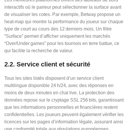
interactifs où le parieur peut sélectionner la surface avant
de visualiser les cotes. Par exemple, Betway propose un
heat‑map qui montre la performance du joueur sur chaque
type de court au cours des 12 derniers mois. Un filtre
“Surface” permet d’afficher uniquement les marchés
“Over/Under games” pour les tournois en terre battue, ce
qui facilite la recherche de valeur.
2.2. Service client et sécurité
Tous les sites listés disposent d’un service client
multilingue disponible 24 h/24, avec des réponses en
moins de deux minutes en chat live. La protection des
données repose sur le cryptage SSL 256 bits, garantissant
que les informations personnelles et financières restent
confidentielles. Les joueurs peuvent également vérifier les
licences sur les pages d’information légale, assurant ainsi
une conformité totale aux régulations européennes.