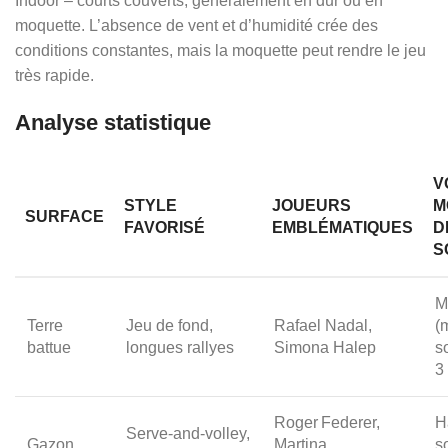
Indoor – courts couverts, généralement en dur ou en
moquette. L’absence de vent et d’humidité crée des
conditions constantes, mais la moquette peut rendre le jeu
très rapide.
Analyse statistique
V
STYLE
JOUEURS
M
SURFACE
FAVORISÉ
EMBLÉMATIQUES
D
S
M
Terre
Jeu de fond,
Rafael Nadal,
(
battue
longues rallyes
Simona Halep
s
3
Roger Federer,
H
Serve‑and‑volley,
Gazon
Martina
s