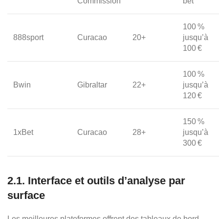
Commission
bet
100 %
888sport
Curacao
20+
jusqu’à
100 €
100 %
Bwin
Gibraltar
22+
jusqu’à
120 €
150 %
1xBet
Curacao
28+
jusqu’à
300 €
2.1. Interface et outils d’analyse par
surface
Les meilleures plateformes offrent des tableaux de bord