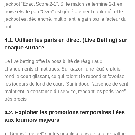
jackpot “Exact Score 2‑1”. Si le match se termine 2‑1 en
trois sets, le pari “Over” est généralement confirmé, et le
jackpot est déclenché, multipliant le gain par le facteur du
pot.
4.1. Utiliser les paris en direct (Live Betting) sur
chaque surface
Le live betting offre la possibilité de réagir aux
changements climatiques. Sur gazon, une légère pluie
rend le court glissant, ce qui ralentit le rebond et favorise
les joueurs de fond de court. Sur indoor, l’absence de vent
maintient la constance du service, rendant les paris “ace”
très précis.
4.2. Exploiter les promotions temporaires liées
aux tournois majeurs
Bonus “free bet” sur les qualifications de la terre battue :