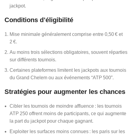
jackpot.
Conditions d’éligibilité
Mise minimale généralement comprise entre 0,50 € et
2 €.
Au moins trois sélections obligatoires, souvent réparties
sur différents tournois.
Certaines plateformes limitent les jackpots aux tournois
du Grand Chelem ou aux événements “ATP 500”.
Stratégies pour augmenter les chances
Cibler les tournois de moindre affluence : les tournois
ATP 250 offrent moins de participants, ce qui augmente
la part du jackpot pour chaque gagnant.
Exploiter les surfaces moins connues : les paris sur les