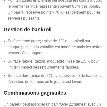
Points gagnés en premier service : sur les courts indoor,
le premier service représente souvent 65 % des points.
Un pari “First‑serve points > 70 %” est pertinent pour les
serveurs puissants.
Gestion de bankroll
Surface lente (terre) : mise de 2 % du bankroll sur
chaque pari, car la volatilité est modérée mais les séries
peuvent être longues.
Surface rapide (gazon, moquette) : mise de 1,5 % pour
limiter l’impact des retournements rapides.
Surface dure : mise de 2 % avec possibilité de hausse à
2,5 % lors de tournois où le joueur est favori.
Combinaisons gagnantes
Un parieur peut associer un pari “Over 22 games” avec un