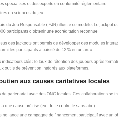
 spécialisés et des experts en conformité réglementaire.
res en sciences du jeu.
ançais du Jeu Responsable (IFJR) illustre ce modèle. Le jackpot
800 participants d’obtenir une accréditation reconnue.
issus des jackpots ont permis de développer des modules interac
parmi les participants a baissé de 12 % en un an. »
x indicateurs clés : le taux de rétention des joueurs après forma
x outils de prévention intégrés aux plateformes.
outien aux causes caritatives locales
de partenariat avec des ONG locales. Ces collaborations se tra
à une cause précise (ex. : lutte contre le sans‑abri).
asino lance une campagne de financement participatif avec un o