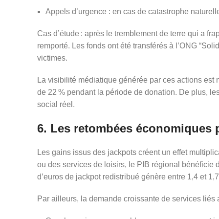
Appels d’urgence : en cas de catastrophe naturell
Cas d’étude : après le tremblement de terre qui a f
remporté. Les fonds ont été transférés à l’ONG “Solid
victimes.
La visibilité médiatique générée par ces actions est
de 22 % pendant la période de donation. De plus, les
social réel.
6. Les retombées économiques 
Les gains issus des jackpots créent un effet multip
ou des services de loisirs, le PIB régional bénéfici
d’euros de jackpot redistribué génère entre 1,4 et 1
Par ailleurs, la demande croissante de services liés 