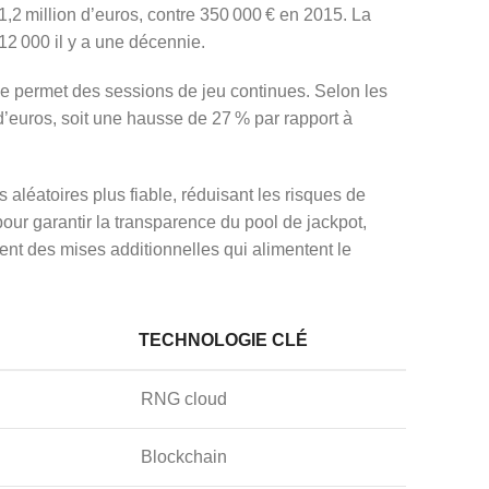
1,2 million d’euros, contre 350 000 € en 2015. La
12 000 il y a une décennie.
bile permet des sessions de jeu continues. Selon les
d’euros, soit une hausse de 27 % par rapport à
léatoires plus fiable, réduisant les risques de
our garantir la transparence du pool de jackpot,
rent des mises additionnelles qui alimentent le
TECHNOLOGIE CLÉ
RNG cloud
Blockchain