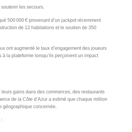
soutenir les secours.
loqué 500 000 € provenant d’un jackpot récemment
struction de 12 habitations et le soutien de 350
ociaux ont augmenté le taux d’engagement des joueurs
 à la plateforme lorsqu’ils perçoivent un impact
nt leurs gains dans des commerces, des restaurants
mmerce de la Côte d’Azur a estimé que chaque million
zone géographique concernée.
 :