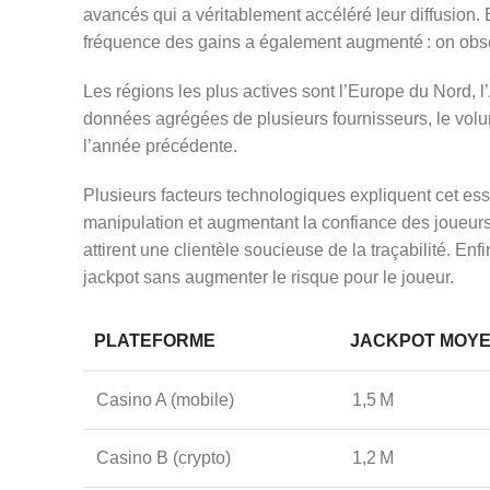
avancés qui a véritablement accéléré leur diffusion. 
fréquence des gains a également augmenté : on observ
Les régions les plus actives sont l’Europe du Nord, l
données agrégées de plusieurs fournisseurs, le volum
l’année précédente.
Plusieurs facteurs technologiques expliquent cet ess
manipulation et augmentant la confiance des joueurs. 
attirent une clientèle soucieuse de la traçabilité. E
jackpot sans augmenter le risque pour le joueur.
PLATEFORME
JACKPOT MOYEN
Casino A (mobile)
1,5 M
Casino B (crypto)
1,2 M