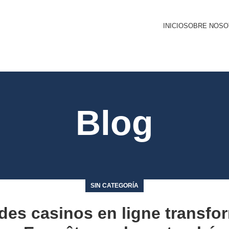
INICIO
SOBRE NOSO
Blog
SIN CATEGORÍA
des casinos en ligne transf