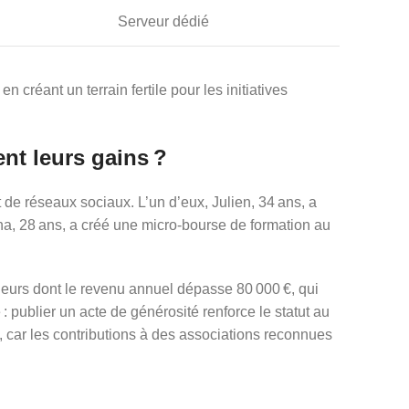
Serveur dédié
 créant un terrain fertile pour les initiatives
ent leurs gains ?
 de réseaux sociaux. L’un d’eux, Julien, 34 ans, a
sha, 28 ans, a créé une micro‑bourse de formation au
ueurs dont le revenu annuel dépasse 80 000 €, qui
 publier un acte de générosité renforce le statut au
ns, car les contributions à des associations reconnues