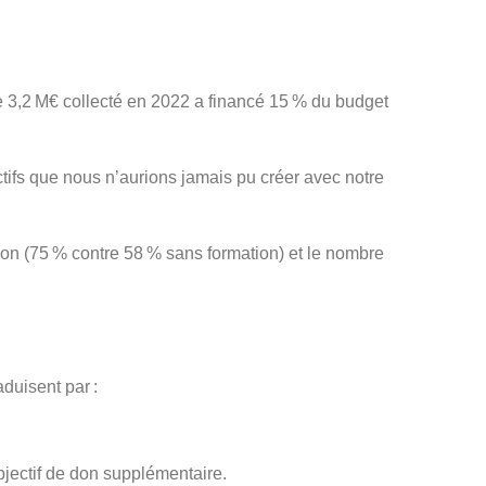
 de 3,2 M€ collecté en 2022 a financé 15 % du budget
tifs que nous n’aurions jamais pu créer avec notre
tion (75 % contre 58 % sans formation) et le nombre
duisent par :
bjectif de don supplémentaire.