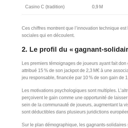
Casino C (tradition)
0,9 M
Ces chiffres montrent que l’innovation technique est le
sociales qui en découlent.
2. Le profil du « gagnant‑solidair
Les premiers témoignages de joueurs ayant fait don d
attribué 15 % de son jackpot de 2,3 M€ à une associa
jeu responsable, financée par 10 % de son gain de 1
Les motivations psychologiques sont multiples. L’al
perçoivent le gain comme une opportunité de laisser 
sein de la communauté de joueurs, augmentant la visibi
sont déductibles dans plusieurs juridictions europée
Sur le plan démographique, les gagnants‑solidaires se