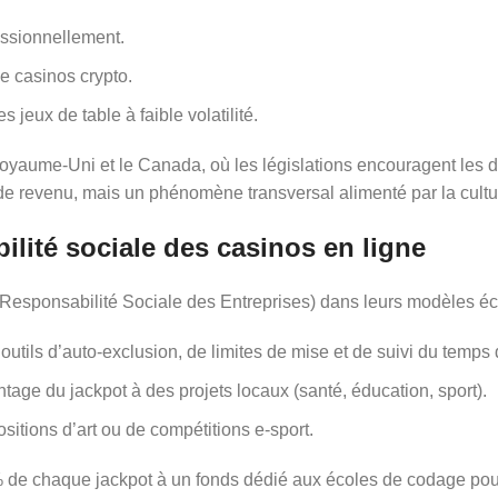
essionnellement.
de casinos crypto.
 jeux de table à faible volatilité.
oyaume-Uni et le Canada, où les législations encouragent les d
 de revenu, mais un phénomène transversal alimenté par la cultu
lité sociale des casinos en ligne
(Responsabilité Sociale des Entreprises) dans leurs modèles é
tils d’auto‑exclusion, de limites de mise et de suivi du temps 
tage du jackpot à des projets locaux (santé, éducation, sport).
sitions d’art ou de compétitions e‑sport.
% de chaque jackpot à un fonds dédié aux écoles de codage pour