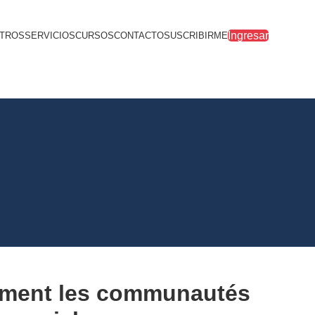
Ingresar
TROS
SERVICIOS
CURSOS
CONTACTO
SUSCRIBIRME
orment les communautés