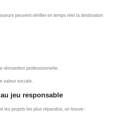
joueurs peuvent vérifier en temps réel la destination
 réinsertion professionnelle.
e valeur sociale.
n au jeu responsable
 les projets les plus répandus, on trouve :