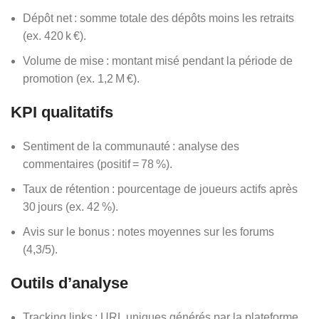
Dépôt net : somme totale des dépôts moins les retraits
(ex. 420 k €).
Volume de mise : montant misé pendant la période de
promotion (ex. 1,2 M €).
KPI qualitatifs
Sentiment de la communauté : analyse des
commentaires (positif = 78 %).
Taux de rétention : pourcentage de joueurs actifs après
30 jours (ex. 42 %).
Avis sur le bonus : notes moyennes sur les forums
(4,3/5).
Outils d’analyse
Tracking links : URL uniques générés par la plateforme