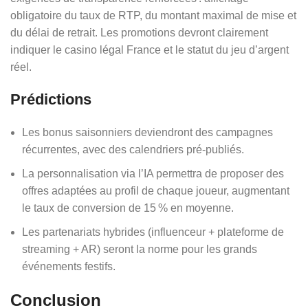
obligatoire du taux de RTP, du montant maximal de mise et
du délai de retrait. Les promotions devront clairement
indiquer le casino légal France et le statut du jeu d’argent
réel.
Prédictions
Les bonus saisonniers deviendront des campagnes
récurrentes, avec des calendriers pré‑publiés.
La personnalisation via l’IA permettra de proposer des
offres adaptées au profil de chaque joueur, augmentant
le taux de conversion de 15 % en moyenne.
Les partenariats hybrides (influenceur + plateforme de
streaming + AR) seront la norme pour les grands
événements festifs.
Conclusion