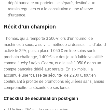
dépôt bancaire ou portefeuille séparé, destiné aux
retraits réguliers et à la constitution d’une réserve
d’urgence.
Récit d’un champion
Thomas, qui a remporté 3 500 € lors d’un tournoi de
machines à sous, a suivi la méthode ci‑dessus. Il a d’abord
activé le 2FA, puis a placé 1 050 € en free spins sur le
prochain challenge, 1 400 € sur des jeux à faible volatilité
comme
Lucky Lady’s Charm
, et a laissé 1 050 € dans un
compte bancaire dédié aux retraits. En six mois, il a
accumulé une “caisse de sécurité” de 2 200 €, tout en
continuant à profiter de promotions régulières sans jamais
compromettre la sécurité de ses fonds.
Checklist de sécurisation post‑gain
[ ] Activer 2FA sur le compte casino.