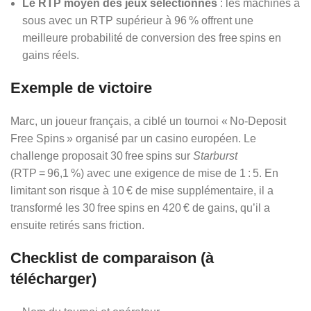
Le RTP moyen des jeux sélectionnés
: les machines à
sous avec un RTP supérieur à 96 % offrent une
meilleure probabilité de conversion des free spins en
gains réels.
Exemple de victoire
Marc, un joueur français, a ciblé un tournoi « No‑Deposit
Free Spins » organisé par un casino européen. Le
challenge proposait 30 free spins sur
Starburst
(RTP = 96,1 %) avec une exigence de mise de 1 : 5. En
limitant son risque à 10 € de mise supplémentaire, il a
transformé les 30 free spins en 420 € de gains, qu’il a
ensuite retirés sans friction.
Checklist de comparaison (à
télécharger)