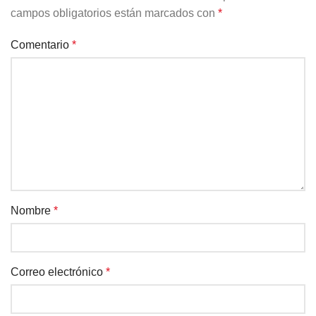
campos obligatorios están marcados con
*
Comentario
*
Nombre
*
Correo electrónico
*