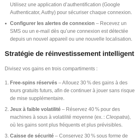
Utilisez une application d’authentification (Google
Authenticator, Authy) pour sécuriser chaque connexion.
Configurer les alertes de connexion
– Recevez un
SMS ou un e‑mail dès qu’une connexion est détectée
depuis un nouvel appareil ou une nouvelle localisation.
Stratégie de réinvestissement intelligent
Divisez vos gains en trois compartiments :
Free‑spins réservés
– Allouez 30 % des gains à des
tours gratuits futurs, afin de continuer à jouer sans risque
de mise supplémentaire.
Jeux à faible volatilité
– Réservez 40 % pour des
machines à sous à volatilité moyenne (ex. :
Cleopatra
),
où les gains sont plus fréquents et plus prévisibles.
Caisse de sécurité
– Conservez 30 % sous forme de