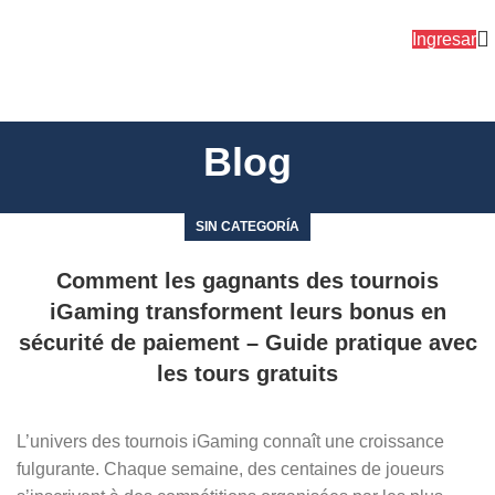
Ingresar
Blog
SIN CATEGORÍA
Comment les gagnants des tournois
iGaming transforment leurs bonus en
sécurité de paiement – Guide pratique avec
les tours gratuits
L’univers des tournois iGaming connaît une croissance
fulgurante. Chaque semaine, des centaines de joueurs