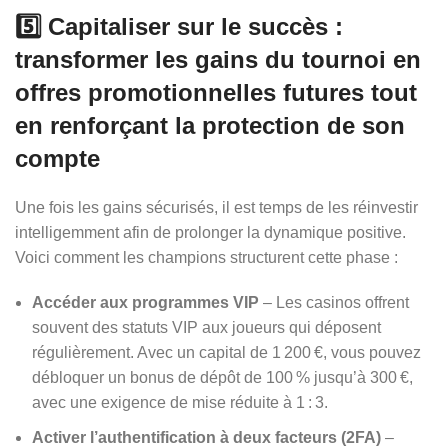
5️⃣ Capitaliser sur le succès :
transformer les gains du tournoi en
offres promotionnelles futures tout
en renforçant la protection de son
compte
Une fois les gains sécurisés, il est temps de les réinvestir
intelligemment afin de prolonger la dynamique positive.
Voici comment les champions structurent cette phase :
Accéder aux programmes VIP
– Les casinos offrent
souvent des statuts VIP aux joueurs qui déposent
régulièrement. Avec un capital de 1 200 €, vous pouvez
débloquer un bonus de dépôt de 100 % jusqu’à 300 €,
avec une exigence de mise réduite à 1 : 3.
Activer l’authentification à deux facteurs (2FA)
–