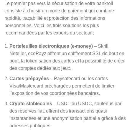
Le premier pas vers la sécurisation de votre bankroll
consiste à choisir un mode de paiement qui combine
rapidité, traçabilité et protection des informations
personnelles. Voici les trois solutions les plus
recommandées par les experts du secteur :
Portefeuilles électroniques (e‑money)
– Skrill,
Neteller, ecoPayz offrent un chiffrement SSL de bout en
bout, la tokenisation des cartes et la possibilité de créer
des comptes dédiés aux jeux.
Cartes prépayées
– Paysafecard ou les cartes
Visa/Mastercard préchargées permettent de limiter
l’exposition de vos coordonnées bancaires.
Crypto‑stablecoins
– USDT ou USDC, soutenus par
des réserves fiat, offrent des transactions quasi
instantanées et une anonymisation partielle grâce à des
adresses publiques.