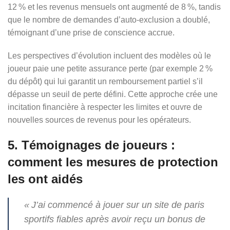
12 % et les revenus mensuels ont augmenté de 8 %, tandis
que le nombre de demandes d’auto‑exclusion a doublé,
témoignant d’une prise de conscience accrue.
Les perspectives d’évolution incluent des modèles où le
joueur paie une petite assurance perte (par exemple 2 %
du dépôt) qui lui garantit un remboursement partiel s’il
dépasse un seuil de perte défini. Cette approche crée une
incitation financière à respecter les limites et ouvre de
nouvelles sources de revenus pour les opérateurs.
5. Témoignages de joueurs :
comment les mesures de protection
les ont aidés
« J’ai commencé à jouer sur un site de paris
sportifs fiables après avoir reçu un bonus de