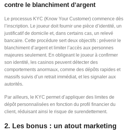
contre le blanchiment d’argent
Le processus KYC (Know Your Customer) commence dès
l’inscription. Le joueur doit fournir une pièce d’identité, un
justificatif de domicile et, dans certains cas, un relevé
bancaire. Cette procédure sert deux objectifs : prévenir le
blanchiment d’argent et limiter l’accès aux personnes
majeures seulement. En obligeant le joueur à confirmer
son identité, les casinos peuvent détecter des
comportements anormaux, comme des dépôts rapides et
massifs suivis d’un retrait immédiat, et les signaler aux
autorités.
Par ailleurs, le KYC permet d’appliquer des limites de
dépôt personnalisées en fonction du profil financier du
client, réduisant ainsi le risque de surendettement.
2. Les bonus : un atout marketing