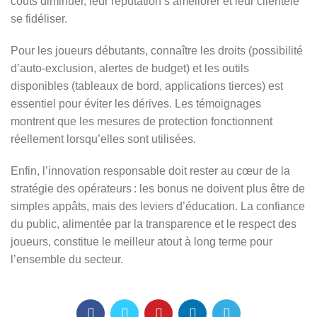
coûts diminuer, leur réputation s’améliorer et leur clientèle
se fidéliser.
Pour les joueurs débutants, connaître les droits (possibilité
d’auto‑exclusion, alertes de budget) et les outils
disponibles (tableaux de bord, applications tierces) est
essentiel pour éviter les dérives. Les témoignages
montrent que les mesures de protection fonctionnent
réellement lorsqu’elles sont utilisées.
Enfin, l’innovation responsable doit rester au cœur de la
stratégie des opérateurs : les bonus ne doivent plus être de
simples appâts, mais des leviers d’éducation. La confiance
du public, alimentée par la transparence et le respect des
joueurs, constitue le meilleur atout à long terme pour
l’ensemble du secteur.