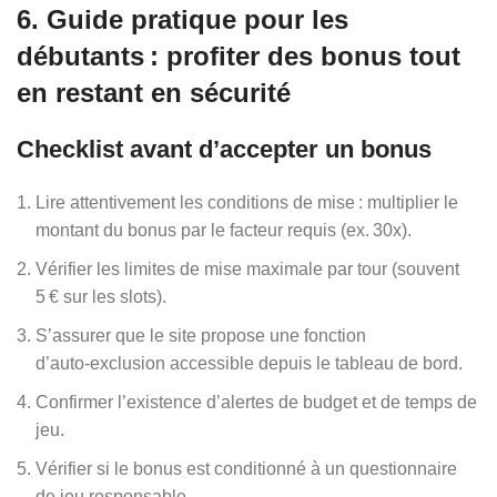
6. Guide pratique pour les
débutants : profiter des bonus tout
en restant en sécurité
Checklist avant d’accepter un bonus
Lire attentivement les conditions de mise : multiplier le
montant du bonus par le facteur requis (ex. 30x).
Vérifier les limites de mise maximale par tour (souvent
5 € sur les slots).
S’assurer que le site propose une fonction
d’auto‑exclusion accessible depuis le tableau de bord.
Confirmer l’existence d’alertes de budget et de temps de
jeu.
Vérifier si le bonus est conditionné à un questionnaire
de jeu responsable.