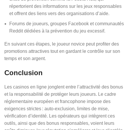
répertorient des informations sur les jeux responsables
et offrent des liens vers des organisations d’aide.
Forums de joueurs, groupes Facebook et communautés
Reddit dédiées à la prévention du jeu excessif.
En suivant ces étapes, le joueur novice peut profiter des
promotions attractives tout en gardant le contrôle sur son
temps et son argent.
Conclusion
Les casinos en ligne jonglent entre l’attractivité des bonus
et la responsabilité de protéger leurs joueurs. Le cadre
réglementaire européen et francophone impose des
exigences strictes : auto‑exclusion, limites de mise,
vérification d’identité. Les opérateurs qui intègrent ces
outils, ainsi que des bonus responsables, voient leurs