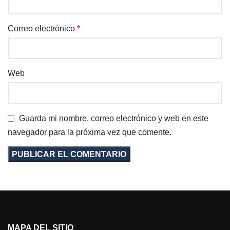
Correo electrónico
*
Web
Guarda mi nombre, correo electrónico y web en este
navegador para la próxima vez que comente.
MAPA DEL SITIO