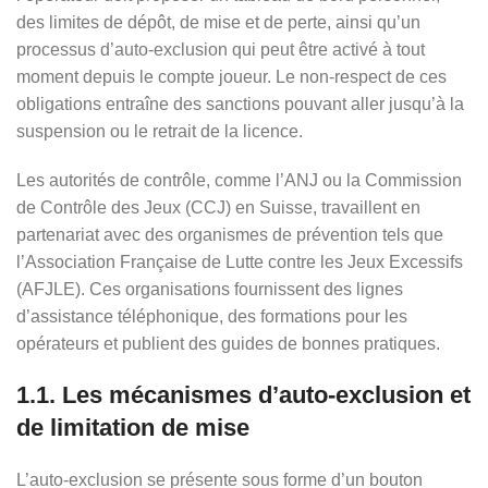
des limites de dépôt, de mise et de perte, ainsi qu’un
processus d’auto‑exclusion qui peut être activé à tout
moment depuis le compte joueur. Le non‑respect de ces
obligations entraîne des sanctions pouvant aller jusqu’à la
suspension ou le retrait de la licence.
Les autorités de contrôle, comme l’ANJ ou la Commission
de Contrôle des Jeux (CCJ) en Suisse, travaillent en
partenariat avec des organismes de prévention tels que
l’Association Française de Lutte contre les Jeux Excessifs
(AFJLE). Ces organisations fournissent des lignes
d’assistance téléphonique, des formations pour les
opérateurs et publient des guides de bonnes pratiques.
1.1. Les mécanismes d’auto‑exclusion et
de limitation de mise
L’auto‑exclusion se présente sous forme d’un bouton