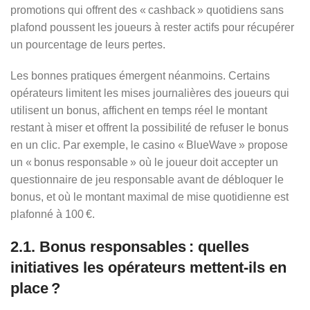
promotions qui offrent des « cashback » quotidiens sans
plafond poussent les joueurs à rester actifs pour récupérer
un pourcentage de leurs pertes.
Les bonnes pratiques émergent néanmoins. Certains
opérateurs limitent les mises journalières des joueurs qui
utilisent un bonus, affichent en temps réel le montant
restant à miser et offrent la possibilité de refuser le bonus
en un clic. Par exemple, le casino « BlueWave » propose
un « bonus responsable » où le joueur doit accepter un
questionnaire de jeu responsable avant de débloquer le
bonus, et où le montant maximal de mise quotidienne est
plafonné à 100 €.
2.1. Bonus responsables : quelles
initiatives les opérateurs mettent‑ils en
place ?