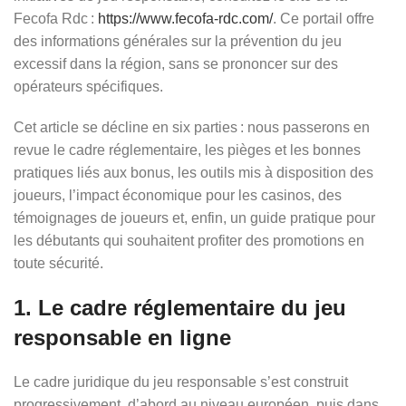
Fecofa Rdc :
https://www.fecofa-rdc.com/
. Ce portail offre
des informations générales sur la prévention du jeu
excessif dans la région, sans se prononcer sur des
opérateurs spécifiques.
Cet article se décline en six parties : nous passerons en
revue le cadre réglementaire, les pièges et les bonnes
pratiques liés aux bonus, les outils mis à disposition des
joueurs, l’impact économique pour les casinos, des
témoignages de joueurs et, enfin, un guide pratique pour
les débutants qui souhaitent profiter des promotions en
toute sécurité.
1. Le cadre réglementaire du jeu
responsable en ligne
Le cadre juridique du jeu responsable s’est construit
progressivement, d’abord au niveau européen, puis dans