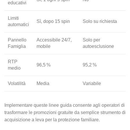
educativi
Limiti
Sì, dopo 15 spin
Solo su richiesta
automatici
Pannello
Accessibile 24/7,
Solo per
Famiglia
mobile
autoesclusione
RTP
96,5 %
95,2 %
medio
Volatilità
Media
Variabile
Implementare queste linee guida consente agli operatori di
trasformare le promozioni gratuite da semplice strumento di
acquisizione a leva per la protezione familiare.