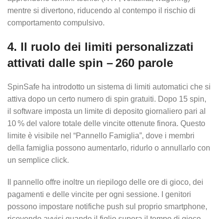
mentre si divertono, riducendo al contempo il rischio di
comportamento compulsivo.
4. Il ruolo dei limiti personalizzati
attivati dalle spin – 260 parole
SpinSafe ha introdotto un sistema di limiti automatici che si
attiva dopo un certo numero di spin gratuiti. Dopo 15 spin,
il software imposta un limite di deposito giornaliero pari al
10 % del valore totale delle vincite ottenute finora. Questo
limite è visibile nel “Pannello Famiglia”, dove i membri
della famiglia possono aumentarlo, ridurlo o annullarlo con
un semplice click.
Il pannello offre inoltre un riepilogo delle ore di gioco, dei
pagamenti e delle vincite per ogni sessione. I genitori
possono impostare notifiche push sul proprio smartphone,
ricevendo avvisi quando il figlio supera il tempo di gioco