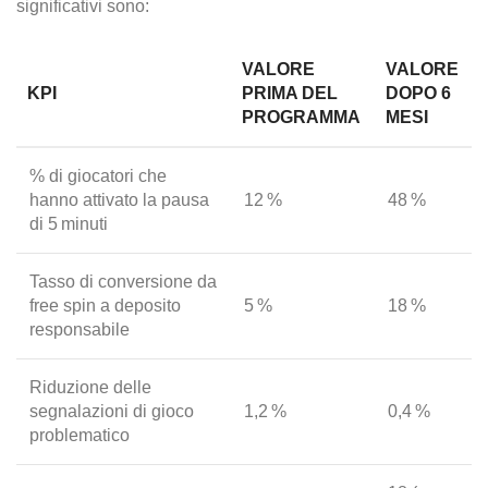
significativi sono:
VALORE
VALORE
KPI
PRIMA DEL
DOPO 6
PROGRAMMA
MESI
% di giocatori che
hanno attivato la pausa
12 %
48 %
di 5 minuti
Tasso di conversione da
free spin a deposito
5 %
18 %
responsabile
Riduzione delle
segnalazioni di gioco
1,2 %
0,4 %
problematico