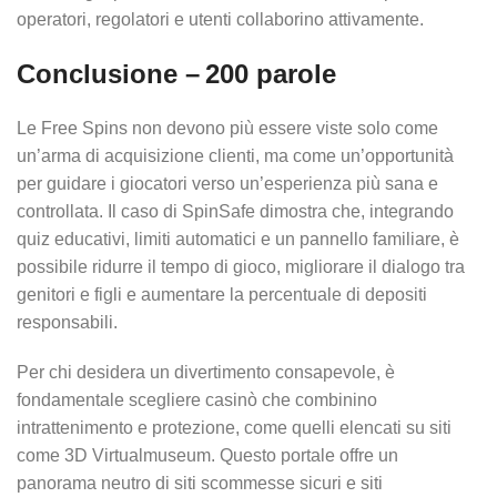
operatori, regolatori e utenti collaborino attivamente.
Conclusione – 200 parole
Le Free Spins non devono più essere viste solo come
un’arma di acquisizione clienti, ma come un’opportunità
per guidare i giocatori verso un’esperienza più sana e
controllata. Il caso di SpinSafe dimostra che, integrando
quiz educativi, limiti automatici e un pannello familiare, è
possibile ridurre il tempo di gioco, migliorare il dialogo tra
genitori e figli e aumentare la percentuale di depositi
responsabili.
Per chi desidera un divertimento consapevole, è
fondamentale scegliere casinò che combinino
intrattenimento e protezione, come quelli elencati su siti
come 3D Virtualmuseum. Questo portale offre un
panorama neutro di siti scommesse sicuri e siti