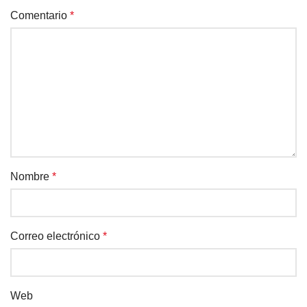
Comentario
*
Nombre
*
Correo electrónico
*
Web