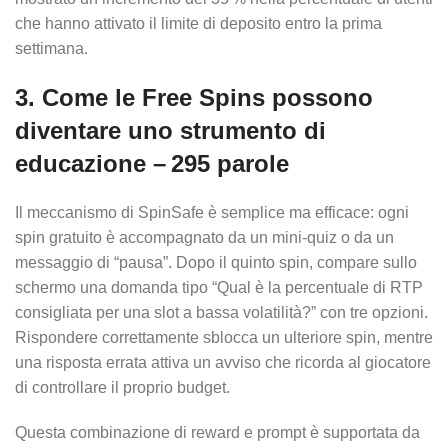
che hanno attivato il limite di deposito entro la prima
settimana.
3. Come le Free Spins possono
diventare uno strumento di
educazione – 295 parole
Il meccanismo di SpinSafe è semplice ma efficace: ogni
spin gratuito è accompagnato da un mini‑quiz o da un
messaggio di “pausa”. Dopo il quinto spin, compare sullo
schermo una domanda tipo “Qual è la percentuale di RTP
consigliata per una slot a bassa volatilità?” con tre opzioni.
Rispondere correttamente sblocca un ulteriore spin, mentre
una risposta errata attiva un avviso che ricorda al giocatore
di controllare il proprio budget.
Questa combinazione di reward e prompt è supportata da