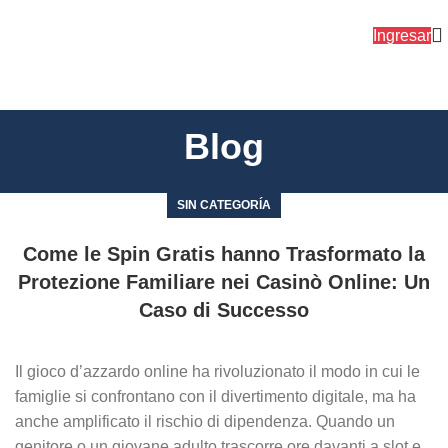
Ingresar
Blog
SIN CATEGORÍA
Come le Spin Gratis hanno Trasformato la
Protezione Familiare nei Casinò Online: Un
Caso di Successo
Il gioco d’azzardo online ha rivoluzionato il modo in cui le
famiglie si confrontano con il divertimento digitale, ma ha
anche amplificato il rischio di dipendenza. Quando un
genitore o un giovane adulto trascorre ore davanti a slot e