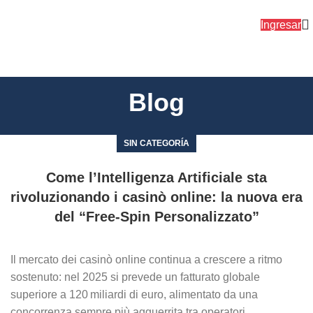
Ingresar
Blog
SIN CATEGORÍA
Come l’Intelligenza Artificiale sta
rivoluzionando i casinò online: la nuova era
del “Free‑Spin Personalizzato”
Il mercato dei casinò online continua a crescere a ritmo
sostenuto: nel 2025 si prevede un fatturato globale
superiore a 120 miliardi di euro, alimentato da una
concorrenza sempre più agguerrita tra operatori