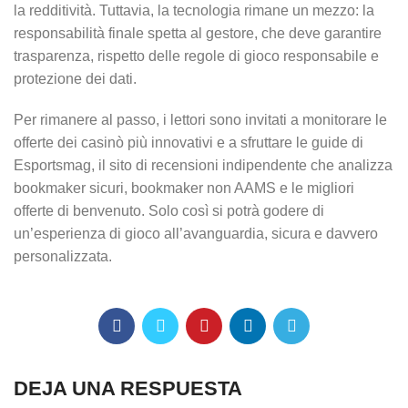
la redditività. Tuttavia, la tecnologia rimane un mezzo: la
responsabilità finale spetta al gestore, che deve garantire
trasparenza, rispetto delle regole di gioco responsabile e
protezione dei dati.
Per rimanere al passo, i lettori sono invitati a monitorare le
offerte dei casinò più innovativi e a sfruttare le guide di
Esportsmag, il sito di recensioni indipendente che analizza
bookmaker sicuri, bookmaker non AAMS e le migliori
offerte di benvenuto. Solo così si potrà godere di
un’esperienza di gioco all’avanguardia, sicura e davvero
personalizzata.
DEJA UNA RESPUESTA