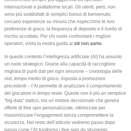
internazionali e piattaforme locali. Gli utenti, però, non
sono più soddisfatti di semplici bonus di benvenuto;
cercano esperienze su misura che rispecchino le loro
preferenze di gioco, la frequenza di deposito e il livello di
rischio accettato. Per chi vuole confrontare i migliori
operatori, visita la nostra guida ai
siti non aams
.
In questo contesto l’intelligenza artificiale (AI) ha assunto
un ruolo strategico. Grazie alla capacità di raccogliere
migliaia di punti dati per ogni sessione – cronologia delle
slot, tempo medio di gioco, risposta a promozioni
precedenti – l’AI permette di analizzare il comportamento
del giocatore in tempo reale. Questo non è più un semplice
“big data” statico, ma un motore decisionale che genera
offerte di free spin personalizzate, ottimizzate per
massimizzare l’engagement senza compromettere la
sicurezza. Nel resto dell’articolo vedremo passo dopo
passo come l’AI trasforma i free spin da strumento