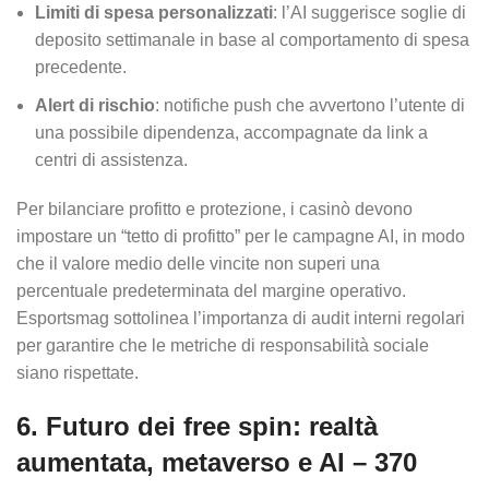
Limiti di spesa personalizzati
: l’AI suggerisce soglie di
deposito settimanale in base al comportamento di spesa
precedente.
Alert di rischio
: notifiche push che avvertono l’utente di
una possibile dipendenza, accompagnate da link a
centri di assistenza.
Per bilanciare profitto e protezione, i casinò devono
impostare un “tetto di profitto” per le campagne AI, in modo
che il valore medio delle vincite non superi una
percentuale predeterminata del margine operativo.
Esportsmag sottolinea l’importanza di audit interni regolari
per garantire che le metriche di responsabilità sociale
siano rispettate.
6. Futuro dei free spin: realtà
aumentata, metaverso e AI – 370