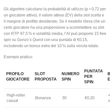
Gli algoritmi calcolano la probabilità di utilizzo (p = 0,72 per
un giocatore attivo), il valore atteso (EV) della slot scelta e
il margine di profitto desiderato. Se il modello rileva che un
certo giocatore ha una propensione a scommettere su slot
con RTP 97,5 % e volatilità media, l’AI può proporre 15 free
spin su
Gonzo’s Quest
con una puntata di €0,15,
includendo un bonus extra del 10 % sulla vincita totale.
Esempio pratico:
PUNTATA
PROFILO
SLOT
NUMERO
PER
GIOCATORE
PROPOSTA
SPIN
SPIN
High‑roller
Bonanza
30
€0,20
casual
v