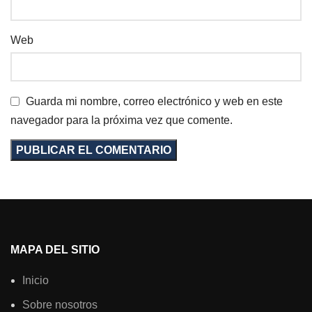
Web
Guarda mi nombre, correo electrónico y web en este
navegador para la próxima vez que comente.
MAPA DEL SITIO
Inicio
Sobre nosotros