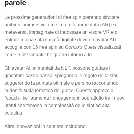
parole
Le prossime generazioni di free spin potranno sfruttare
ambienti immersivi come la realtà aumentata (AR) e il
metaverso. Immaginate di indossare un visore VR e di
entrare in una sala casinò digitale dove un avatar AI ti
accoglie con 15 free spin su
Gonzo’s Quest
visualizzati
come ruote virtuali che girano intorno a te.
Gli avatar AI, alimentati da NLP, possono guidare il
giocatore passo passo, spiegando le regole della slot,
suggerendo la puntata ottimale e persino raccontando
curiosità sulla tematica del gioco. Questo approccio
“coach‑like” aumenta l’engagement, soprattutto tra i nuovi
utenti che temono la complessità delle slot ad alta
volatilità.
Altre innovazioni in cantiere includono: