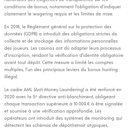
conditions de bonus, notamment l’obligation d’indiquer
clairement le wagering requis et les limites de mise.
En 2018, le Règlement général sur la protection des
données (GDPR) a introduit des obligations strictes de
collecte et de stockage des informations personnelles
des joueurs. Les casinos ont dû adapter leurs processus
d’inscription, rendant la vérification d’identité obligatoire
avant tout dépôt. Cette mesure a limité les comptes
multiples, l’un des principaux leviers du bonus hunting
illégal.
Le cadre AML (Anti‑Money Laundering) a été renforcé en
2020 avec la 5ᵉ directive anti‑blanchiment, obligeant
chaque transaction supérieure à 10 000 € à être signalée
et soumise à une vérification approfondie. Les
opérateurs ont introduit des systèmes de monitoring qui
détectent les schémas de dépôt/retrait atypiques,