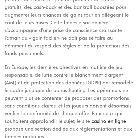
gratuits, des cash‑back et des bankroll boostées pour
augmenter leurs chances de gains tout en allégeant le
coût de leurs mises. Cette frénésie saisonnière
s’accompagne d’une prise de conscience croissante :
l’attrait du « gain facile » ne doit pas se faire au
détriment du respect des règles et de la protection des
fonds personnels.
En Europe, les dernières directives en matière de jeu
responsable, de lutte contre le blanchiment d’argent
(AML) et de protection des données (GDPR) ont remodelé
le cadre juridique du bonus hunting. Les opérateurs ne
peuvent plus se contenter de proposer des promotions
sans conditions claires, et les joueurs doivent désormais
vérifier la conformité de chaque offre. Pour ceux qui
souhaitent approfondir le sujet, le site
casino en ligne
propose une section dédiée aux réglementations et aux
bonnes pratiques.