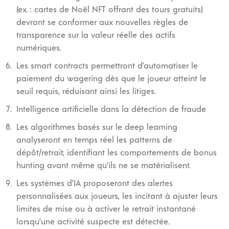
(ex. : cartes de Noël NFT offrant des tours gratuits)
devront se conformer aux nouvelles règles de
transparence sur la valeur réelle des actifs
numériques.
Les smart contracts permettront d’automatiser le
paiement du wagering dès que le joueur atteint le
seuil requis, réduisant ainsi les litiges.
Intelligence artificielle dans la détection de fraude
Les algorithmes basés sur le deep learning
analyseront en temps réel les patterns de
dépôt/retrait, identifiant les comportements de bonus
hunting avant même qu’ils ne se matérialisent.
Les systèmes d’IA proposeront des alertes
personnalisées aux joueurs, les incitant à ajuster leurs
limites de mise ou à activer le retrait instantané
lorsqu’une activité suspecte est détectée.