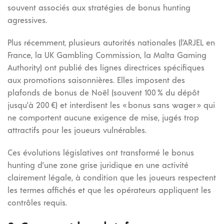
souvent associés aux stratégies de bonus hunting
agressives.
Plus récemment, plusieurs autorités nationales (l’ARJEL en
France, la UK Gambling Commission, la Malta Gaming
Authority) ont publié des lignes directrices spécifiques
aux promotions saisonnières. Elles imposent des
plafonds de bonus de Noël (souvent 100 % du dépôt
jusqu’à 200 €) et interdisent les « bonus sans wager » qui
ne comportent aucune exigence de mise, jugés trop
attractifs pour les joueurs vulnérables.
Ces évolutions législatives ont transformé le bonus
hunting d’une zone grise juridique en une activité
clairement légale, à condition que les joueurs respectent
les termes affichés et que les opérateurs appliquent les
contrôles requis.