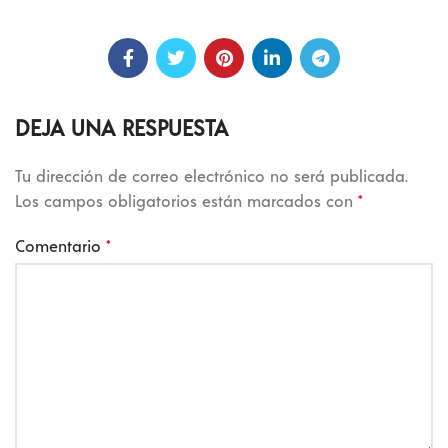
DEJA UNA RESPUESTA
Tu dirección de correo electrónico no será publicada.
Los campos obligatorios están marcados con
*
Comentario
*