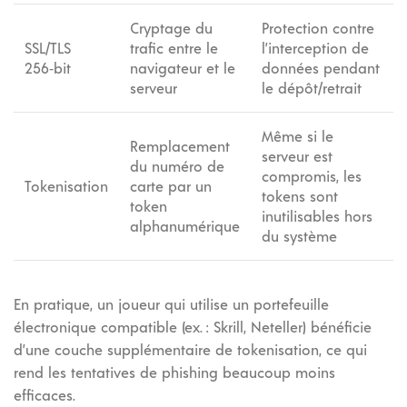
Cryptage du
Protection contre
SSL/TLS
trafic entre le
l’interception de
256‑bit
navigateur et le
données pendant
serveur
le dépôt/retrait
Même si le
Remplacement
serveur est
du numéro de
compromis, les
Tokenisation
carte par un
tokens sont
token
inutilisables hors
alphanumérique
du système
En pratique, un joueur qui utilise un portefeuille
électronique compatible (ex. : Skrill, Neteller) bénéficie
d’une couche supplémentaire de tokenisation, ce qui
rend les tentatives de phishing beaucoup moins
efficaces.