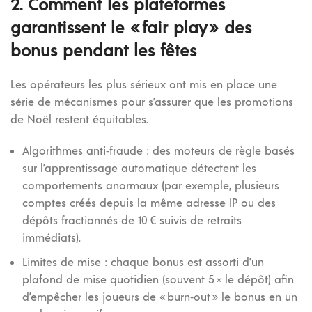
2. Comment les plateformes
garantissent le « fair play » des
bonus pendant les fêtes
Les opérateurs les plus sérieux ont mis en place une
série de mécanismes pour s’assurer que les promotions
de Noël restent équitables.
Algorithmes anti‑fraude : des moteurs de règle basés
sur l’apprentissage automatique détectent les
comportements anormaux (par exemple, plusieurs
comptes créés depuis la même adresse IP ou des
dépôts fractionnés de 10 € suivis de retraits
immédiats).
Limites de mise : chaque bonus est assorti d’un
plafond de mise quotidien (souvent 5 × le dépôt) afin
d’empêcher les joueurs de « burn‑out » le bonus en un