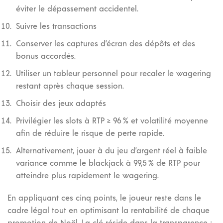
éviter le dépassement accidentel.
Suivre les transactions
Conserver les captures d’écran des dépôts et des
bonus accordés.
Utiliser un tableur personnel pour recaler le wagering
restant après chaque session.
Choisir des jeux adaptés
Privilégier les slots à RTP ≥ 96 % et volatilité moyenne
afin de réduire le risque de perte rapide.
Alternativement, jouer à du jeu d’argent réel à faible
variance comme le blackjack à 99,5 % de RTP pour
atteindre plus rapidement le wagering.
En appliquant ces cinq points, le joueur reste dans le
cadre légal tout en optimisant la rentabilité de chaque
promotion de Noël. La clé réside dans la transparence :