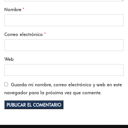
Nombre
*
Correo electrónico
*
Web
Guarda mi nombre, correo electrónico y web en este
navegador para la próxima vez que comente.