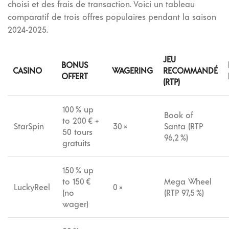
choisi et des frais de transaction. Voici un tableau
comparatif de trois offres populaires pendant la saison
2024‑2025.
JEU
BONUS
CASINO
WAGERING
RECOMMANDÉ
OFFERT
(RTP)
100 % up
Book of
to 200 € +
StarSpin
30 ×
Santa (RTP
50 tours
96,2 %)
gratuits
150 % up
to 150 €
Mega Wheel
LuckyReel
0 ×
(no
(RTP 97,5 %)
wager)