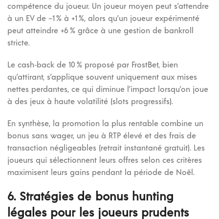
compétence du joueur. Un joueur moyen peut s’attendre
à un EV de –1 % à +1 %, alors qu’un joueur expérimenté
peut atteindre +6 % grâce à une gestion de bankroll
stricte.
Le cash‑back de 10 % proposé par FrostBet, bien
qu’attirant, s’applique souvent uniquement aux mises
nettes perdantes, ce qui diminue l’impact lorsqu’on joue
à des jeux à haute volatilité (slots progressifs).
En synthèse, la promotion la plus rentable combine un
bonus sans wager, un jeu à RTP élevé et des frais de
transaction négligeables (retrait instantané gratuit). Les
joueurs qui sélectionnent leurs offres selon ces critères
maximisent leurs gains pendant la période de Noël.
6. Stratégies de bonus hunting
légales pour les joueurs prudents