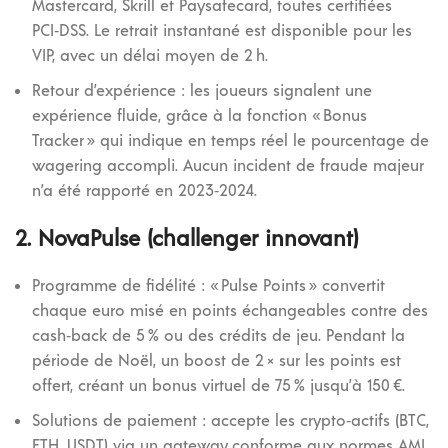
Mastercard, Skrill et Paysafecard, toutes certifiées
PCI‑DSS. Le retrait instantané est disponible pour les
VIP, avec un délai moyen de 2 h.
Retour d’expérience : les joueurs signalent une
expérience fluide, grâce à la fonction « Bonus
Tracker » qui indique en temps réel le pourcentage de
wagering accompli. Aucun incident de fraude majeur
n’a été rapporté en 2023‑2024.
2. NovaPulse (challenger innovant)
Programme de fidélité : « Pulse Points » convertit
chaque euro misé en points échangeables contre des
cash‑back de 5 % ou des crédits de jeu. Pendant la
période de Noël, un boost de 2 × sur les points est
offert, créant un bonus virtuel de 75 % jusqu’à 150 €.
Solutions de paiement : accepte les crypto‑actifs (BTC,
ETH, USDT) via un gateway conforme aux normes AML