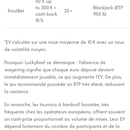
50 % up
to 300 € +
Blackjack (RTP
FrostBet
20 ×
cash‑back
99,5 %)
10 %
*EV calculée sur une mise moyenne de 10 € avec un taux
de volatilité moyen.
Pourquoi LuckyReel se démarque : l’absence de
wagering signifie que chaque euro déposé devient
immédiatement jouable, ce qui augmente l’EV. De plus,
le jeu recommandé possède un RTP très élevé, réduisant
la variance.
En revanche, les tournois à bankroll boostée, très
fréquents chez les opérateurs européens, offrent souvent
un cash‑prize proportionnel au volume de mises. Leur EV
dépend fortement du nombre de participants et de la