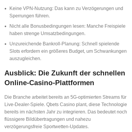
Keine VPN‑Nutzung: Das kann zu Verzögerungen und
Sperrungen führen.
Nicht alle Bonusbedingungen lesen: Manche Freispiele
haben strenge Umsatzbedingungen.
Unzureichende Bankroll‑Planung: Schnell spielende
Slots erfordern ein größeres Budget, um Schwankungen
auszugleichen.
Ausblick: Die Zukunft der schnellen
Online‑Casino‑Plattformen
Die Branche arbeitet bereits an 5G‑optimierten Streams für
Live‑Dealer‑Spiele. Qbets Casino plant, diese Technologie
bereits im nächsten Jahr zu integrieren. Das bedeutet noch
flüssigere Bildübertragungen und nahezu
verzögerungsfreie Sportwetten‑Updates.