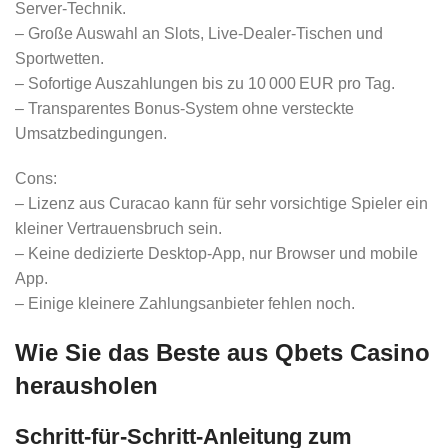
Server‑Technik.
– Große Auswahl an Slots, Live‑Dealer‑Tischen und
Sportwetten.
– Sofortige Auszahlungen bis zu 10 000 EUR pro Tag.
– Transparentes Bonus‑System ohne versteckte
Umsatzbedingungen.
Cons:
– Lizenz aus Curacao kann für sehr vorsichtige Spieler ein
kleiner Vertrauensbruch sein.
– Keine dedizierte Desktop‑App, nur Browser und mobile
App.
– Einige kleinere Zahlungsanbieter fehlen noch.
Wie Sie das Beste aus Qbets Casino
herausholen
Schritt‑für‑Schritt‑Anleitung zum