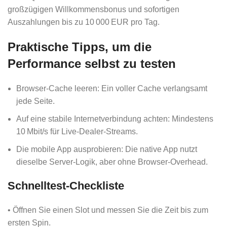
großzügigen Willkommensbonus und sofortigen
Auszahlungen bis zu 10 000 EUR pro Tag.
Praktische Tipps, um die
Performance selbst zu testen
Browser‑Cache leeren: Ein voller Cache verlangsamt
jede Seite.
Auf eine stabile Internetverbindung achten: Mindestens
10 Mbit/s für Live‑Dealer‑Streams.
Die mobile App ausprobieren: Die native App nutzt
dieselbe Server‑Logik, aber ohne Browser‑Overhead.
Schnelltest-Checkliste
• Öffnen Sie einen Slot und messen Sie die Zeit bis zum
ersten Spin.