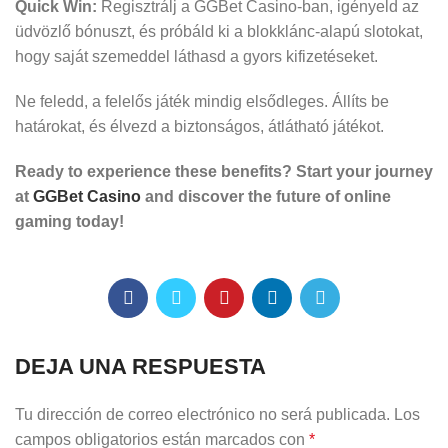
Quick Win:
Regisztrálj a GGBet Casino‑ban, igényeld az
üdvözlő bónuszt, és próbáld ki a blokklánc‑alapú slotokat,
hogy saját szemeddel láthasd a gyors kifizetéseket.
Ne feledd, a felelős játék mindig elsődleges. Állíts be
határokat, és élvezd a biztonságos, átlátható játékot.
Ready to experience these benefits? Start your journey
at
GGBet Casino
and discover the future of online
gaming today!
DEJA UNA RESPUESTA
Tu dirección de correo electrónico no será publicada.
Los
campos obligatorios están marcados con
*