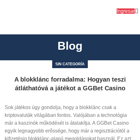
Ingresar
Blog
SIN CATEGORÍA
A blokklánc forradalma: Hogyan teszi
átláthatóvá a játékot a GGBet Casino
Sok játékos úgy gondolja, hogy a blokklánc csak a
kriptovaluták világában fontos. Valójában a technológia
már a kaszinók működését is átalakítja. A GGBet Casino
egyik legnagyobb erőssége, hogy már a regisztrációtól a
kifizetésig blokklánc‑alapú megoldásokat használ. Ez azt