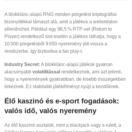
A blokklánc‑alapú RNG minden pörgetést kriptográfiai
bizonyítékkal támaszt alá, amit a játékos a weboldalon
ellenőrizhet. Például egy 96,5 % RTP‑vel (Return to
Player) rendelkező slot esetén a játékos láthatja, hogy a
10 000 pörgetésből 9 650 nyeremény jött vissza a
rendszerbe, így biztosítva a fair play‑t.
Industry Secret:
A blokklánc‑alapú játékok gyakran
alacsonyabb
volatilitással
rendelkeznek, ami azt jelenti,
hogy a nyeremények gyakrabban, de kisebb összegekben
érkeznek. Ez stabilabb játékélményt nyújt a kezdőknek.
Élő kaszinó és e‑sport fogadások:
valós idő, valós nyeremény
Az élő kaszinó asztalok, mint a blackjack vagy a rulett, a