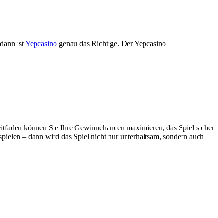
dann ist
Yepcasino
genau das Richtige. Der Yepcasino
itfaden können Sie Ihre Gewinnchancen maximieren, das Spiel sicher
pielen – dann wird das Spiel nicht nur unterhaltsam, sondern auch