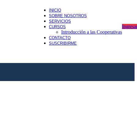
INICIO
SOBRE NOSOTROS
SERVICIOS
Ingresa
CURSOS
Introducción a las Cooperativas
CONTACTO
SUSCRIBIRME