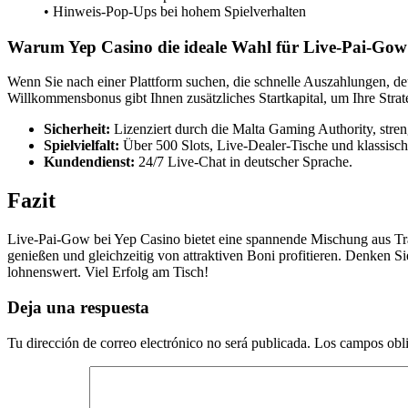
• Hinweis‑Pop‑Ups bei hohem Spielverhalten
Warum Yep Casino die ideale Wahl für Live‑Pai‑Gow 
Wenn Sie nach einer Plattform suchen, die schnelle Auszahlungen, d
Willkommensbonus gibt Ihnen zusätzliches Startkapital, um Ihre Strat
Sicherheit:
Lizenziert durch die Malta Gaming Authority, stren
Spielvielfalt:
Über 500 Slots, Live‑Dealer‑Tische und klassisch
Kundendienst:
24/7 Live‑Chat in deutscher Sprache.
Fazit
Live‑Pai‑Gow bei Yep Casino bietet eine spannende Mischung aus Tr
genießen und gleichzeitig von attraktiven Boni profitieren. Denken S
lohnenswert. Viel Erfolg am Tisch!
Deja una respuesta
Tu dirección de correo electrónico no será publicada.
Los campos obli