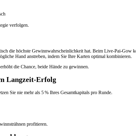
sch
tegie verfolgen.
atistisch die höchste Gewinnwahrscheinlichkeit hat. Beim Live‑Pai‑Gow
 mögliche Hand anstreben, indem Sie Ihre Karten optimal kombinieren.
s erhöht die Chance, beide Hände zu gewinnen.
m Langzeit‑Erfolg
tzen Sie nie mehr als 5 % Ihres Gesamtkapitals pro Runde.
innsträhnen profitieren.