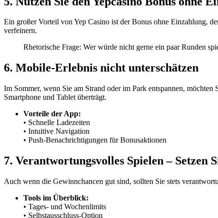
5. Nutzen Sie den Yepcasino Bonus ohne E
Ein großer Vorteil von Yep Casino ist der Bonus ohne Einzahlung, den 
verfeinern.
Rhetorische Frage: Wer würde nicht gerne ein paar Runden spie
6. Mobile‑Erlebnis nicht unterschätzen
Im Sommer, wenn Sie am Strand oder im Park entspannen, möchten Sie
Smartphone und Tablet überträgt.
Vorteile der App:
• Schnelle Ladezeiten
• Intuitive Navigation
• Push‑Benachrichtigungen für Bonusaktionen
7. Verantwortungsvolles Spielen – Setzen S
Auch wenn die Gewinnchancen gut sind, sollten Sie stets verantwortun
Tools im Überblick:
• Tages‑ und Wochenlimits
• Selbstausschluss‑Option