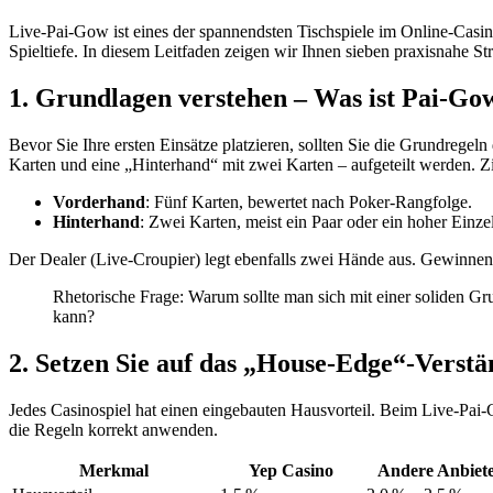
Live‑Pai‑Gow ist eines der spannendsten Tischspiele im Online‑Casin
Spieltiefe. In diesem Leitfaden zeigen wir Ihnen sieben praxisnahe 
1. Grundlagen verstehen – Was ist Pai‑Go
Bevor Sie Ihre ersten Einsätze platzieren, sollten Sie die Grundregel
Karten und eine „Hinterhand“ mit zwei Karten – aufgeteilt werden. Zie
Vorderhand
: Fünf Karten, bewertet nach Poker‑Rangfolge.
Hinterhand
: Zwei Karten, meist ein Paar oder ein hoher Einze
Der Dealer (Live‑Croupier) legt ebenfalls zwei Hände aus. Gewinnen Si
Rhetorische Frage: Warum sollte man sich mit einer soliden G
kann?
2. Setzen Sie auf das „House‑Edge“-Verstä
Jedes Casinospiel hat einen eingebauten Hausvorteil. Beim Live‑Pai‑Gow
die Regeln korrekt anwenden.
Merkmal
Yep Casino
Andere Anbiet