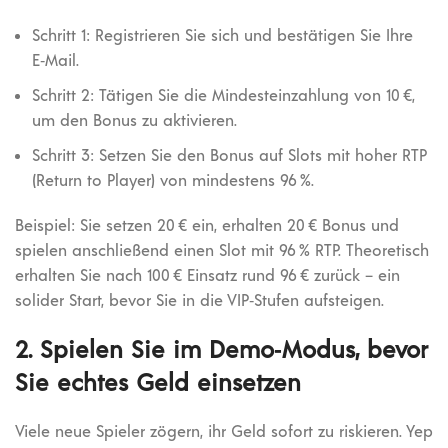
Schritt 1: Registrieren Sie sich und bestätigen Sie Ihre
E‑Mail.
Schritt 2: Tätigen Sie die Mindesteinzahlung von 10 €,
um den Bonus zu aktivieren.
Schritt 3: Setzen Sie den Bonus auf Slots mit hoher RTP
(Return to Player) von mindestens 96 %.
Beispiel: Sie setzen 20 € ein, erhalten 20 € Bonus und
spielen anschließend einen Slot mit 96 % RTP. Theoretisch
erhalten Sie nach 100 € Einsatz rund 96 € zurück – ein
solider Start, bevor Sie in die VIP‑Stufen aufsteigen.
2. Spielen Sie im Demo‑Modus, bevor
Sie echtes Geld einsetzen
Viele neue Spieler zögern, ihr Geld sofort zu riskieren. Yep