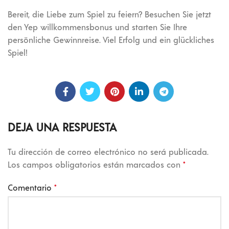
Bereit, die Liebe zum Spiel zu feiern? Besuchen Sie jetzt
den Yep willkommensbonus und starten Sie Ihre
persönliche Gewinnreise. Viel Erfolg und ein glückliches
Spiel!
DEJA UNA RESPUESTA
Tu dirección de correo electrónico no será publicada.
Los campos obligatorios están marcados con
*
Comentario
*