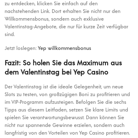
zu entdecken, klicken Sie einfach auf den
nachstehenden Link. Dort erhalten Sie nicht nur den
Willkommensbonus, sondern auch exklusive
Valentinstag‑Angebote, die nur für kurze Zeit verfügbar
sind.
Jetzt loslegen:
Yep willkommensbonus
Fazit: So holen Sie das Maximum aus
dem Valentinstag bei Yep Casino
Der Valentinstag ist die ideale Gelegenheit, um neue
Slots zu testen, von großzügigen Boni zu profitieren und
im VIP‑Programm aufzusteigen. Befolgen Sie die sechs
Tipps aus diesem Leitfaden, setzen Sie klare Limits und
spielen Sie verantwortungsbewusst. Dann können Sie
nicht nur spannende Gewinne erzielen, sondern auch
langfristig von den Vorteilen von Yep Casino profitieren.