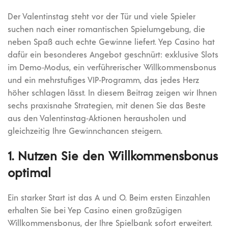
Der Valentinstag steht vor der Tür und viele Spieler
suchen nach einer romantischen Spielumgebung, die
neben Spaß auch echte Gewinne liefert. Yep Casino hat
dafür ein besonderes Angebot geschnürt: exklusive Slots
im Demo‑Modus, ein verführerischer Willkommensbonus
und ein mehrstufiges VIP‑Programm, das jedes Herz
höher schlagen lässt. In diesem Beitrag zeigen wir Ihnen
sechs praxisnahe Strategien, mit denen Sie das Beste
aus den Valentinstag‑Aktionen herausholen und
gleichzeitig Ihre Gewinnchancen steigern.
1. Nutzen Sie den Willkommensbonus
optimal
Ein starker Start ist das A und O. Beim ersten Einzahlen
erhalten Sie bei Yep Casino einen großzügigen
Willkommensbonus, der Ihre Spielbank sofort erweitert.