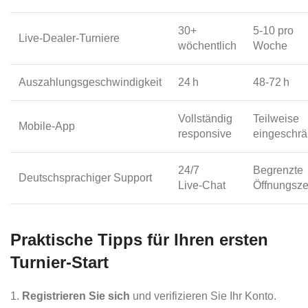
30+
5‑10 pro
Live‑Dealer‑Turniere
wöchentlich
Woche
Auszahlungsgeschwindigkeit
24 h
48‑72 h
Vollständig
Teilweise
Mobile‑App
responsive
eingeschrä
24/7
Begrenzte
Deutschsprachiger Support
Live‑Chat
Öffnungsze
Praktische Tipps für Ihren ersten
Turnier‑Start
Registrieren Sie sich
und verifizieren Sie Ihr Konto.