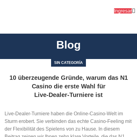
Ingresar
Blog
SIN CATEGORÍA
10 überzeugende Gründe, warum das N1
Casino die erste Wahl für
Live‑Dealer‑Turniere ist
Live‑Dealer‑Turniere haben die Online‑Casino‑Welt im
Sturm erobert. Sie verbinden das echte Casino‑Feeling mit
der Flexibilität des Spielens von zu Hause. In diesem
Beitrag zeigen wir Ihnen zehn klare Vorteile, die das N1