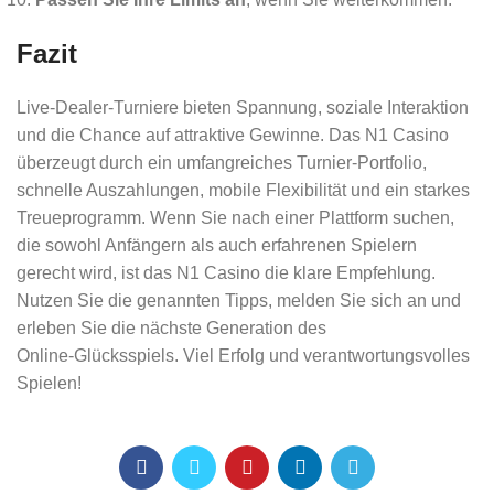
Fazit
Live‑Dealer‑Turniere bieten Spannung, soziale Interaktion
und die Chance auf attraktive Gewinne. Das N1 Casino
überzeugt durch ein umfangreiches Turnier‑Portfolio,
schnelle Auszahlungen, mobile Flexibilität und ein starkes
Treueprogramm. Wenn Sie nach einer Plattform suchen,
die sowohl Anfängern als auch erfahrenen Spielern
gerecht wird, ist das N1 Casino die klare Empfehlung.
Nutzen Sie die genannten Tipps, melden Sie sich an und
erleben Sie die nächste Generation des
Online‑Glücksspiels. Viel Erfolg und verantwortungsvolles
Spielen!