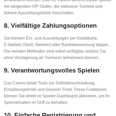
mit steigenden VIP‑Stufen, die exklusive Turniere und
höhere Auszahlungslimits freischalten.
8. Vielfältige Zahlungsoptionen
Sie können Ein- und Auszahlungen per Kreditkarte,
E‑Wallets (Skrill, Neteller) oder Banküberweisung tätigen.
Die meisten Methoden sind sofort verfügbar, sodass Sie
ohne Verzögerung an Turnieren teilnehmen können.
9. Verantwortungsvolles Spielen
Das Casino bietet Tools zur Selbsteinschränkung,
Einzahlungslimits und Session‑Timer. Diese Funktionen
können Sie direkt im Spieler‑Dashboard aktivieren, um Ihr
Spielverhalten im Griff zu behalten.
10. Einfache Registrierung und