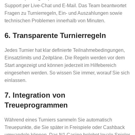
Support per Live‑Chat und E‑Mail. Das Team beantwortet
Fragen zu Turnierregeln, Ein- und Auszahlungen sowie
technischen Problemen innerhalb von Minuten.
6. Transparente Turnierregeln
Jedes Turnier hat klar definierte Teilnahmebedingungen,
Einsatzlimits und Zeitpläne. Die Regeln werden vor dem
Start angezeigt und können jederzeit im Hilfebereich
eingesehen werden. So wissen Sie immer, worauf Sie sich
einlassen.
7. Integration von
Treueprogrammen
Während eines Turniers sammeln Sie automatisch
Treuepunkte, die Sie später in Freispiele oder Cashback
umwandeln können. Das N1 Casino belohnt loyale Spieler