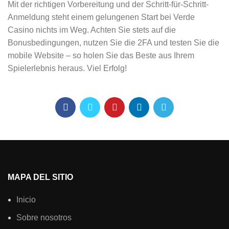
Mit der richtigen Vorbereitung und der Schritt-für-Schritt-
Anmeldung steht einem gelungenen Start bei Verde
Casino nichts im Weg. Achten Sie stets auf die
Bonusbedingungen, nutzen Sie die 2FA und testen Sie die
mobile Website – so holen Sie das Beste aus Ihrem
Spielerlebnis heraus. Viel Erfolg!
MAPA DEL SITIO
Inicio
Sobre nosotros