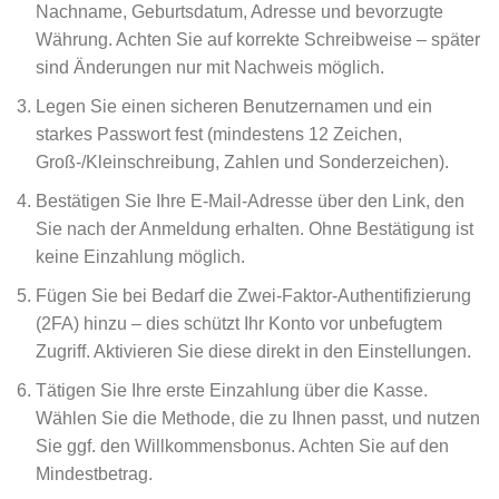
Nachname, Geburtsdatum, Adresse und bevorzugte
Währung. Achten Sie auf korrekte Schreibweise – später
sind Änderungen nur mit Nachweis möglich.
Legen Sie einen sicheren Benutzernamen und ein
starkes Passwort fest (mindestens 12 Zeichen,
Groß-/Kleinschreibung, Zahlen und Sonderzeichen).
Bestätigen Sie Ihre E‑Mail-Adresse über den Link, den
Sie nach der Anmeldung erhalten. Ohne Bestätigung ist
keine Einzahlung möglich.
Fügen Sie bei Bedarf die Zwei-Faktor-Authentifizierung
(2FA) hinzu – dies schützt Ihr Konto vor unbefugtem
Zugriff. Aktivieren Sie diese direkt in den Einstellungen.
Tätigen Sie Ihre erste Einzahlung über die Kasse.
Wählen Sie die Methode, die zu Ihnen passt, und nutzen
Sie ggf. den Willkommensbonus. Achten Sie auf den
Mindestbetrag.