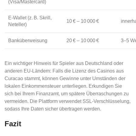
(Visa/Mastercard)
E‑Wallet (z. B. Skrill,
10 € – 10 000 €
innerh
Neteller)
Banküberweisung
20 € – 10 000 €
3–5 We
Ein wichtiger Hinweis für Spieler aus Deutschland oder
anderen EU-Ländern: Falls die Lizenz des Casinos aus
Curacao stammt, können Gewinne unter Umständen der
lokalen Einkommensteuer unterliegen. Erkundigen Sie
sich bei Ihrem Finanzamt, um spätere Überraschungen zu
vermeiden. Die Plattform verwendet SSL-Verschlüsselung,
sodass Ihre Daten sicher übertragen werden.
Fazit