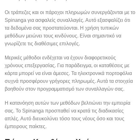
Οι τράπεζες και οι πάροχοι πληρωμών συνεργάζονται με το
Spinanga για ασφαλείς συναλλαγές. Αυτό εξασφαλίζει ότι
τα δεδομένα σας προστατεύονται. Η χρήση τυπικών
μεθόδων μειώνει τους κινδύνους. Είναι σημαντικό να
γνωρίζετε τις διαθέσιμες επιλογές.
Μερικές μέθοδοι ενδέχεται να έχουν διαφορετικούς
χρόνους επεξεργασίας. Για παράδειγμα, οι καταθέσεις με
κάρτα μπορεί να είναι άμεσες. Τα ηλεκτρονικά πορτοφόλια
συχνά προσφέρουν γρήγορες πληρωμές. Αυτά τα στοιχεία
βοηθούν στον προγραμματισμό των συναλλαγών σας.
Η κατανόηση αυτών των μεθόδων βελτιώνει την εμπειρία
σας. Το Spinanga προσπαθεί να κρατά τις διαδικασίες
απλές. Αυτό διευκολύνει τόσο τους νέους όσο και τους
έμπειρους παίκτες.