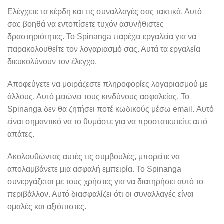
Ελέγχετε τα κέρδη και τις συναλλαγές σας τακτικά. Αυτό
σας βοηθά να εντοπίσετε τυχόν ασυνήθιστες
δραστηριότητες. Το Spinanga παρέχει εργαλεία για να
παρακολουθείτε τον λογαριασμό σας. Αυτά τα εργαλεία
διευκολύνουν τον έλεγχο.
Αποφεύγετε να μοιράζεστε πληροφορίες λογαριασμού με
άλλους. Αυτό μειώνει τους κινδύνους ασφαλείας. Το
Spinanga δεν θα ζητήσει ποτέ κωδικούς μέσω email. Αυτό
είναι σημαντικό να το θυμάστε για να προστατευτείτε από
απάτες.
Ακολουθώντας αυτές τις συμβουλές, μπορείτε να
απολαμβάνετε μια ασφαλή εμπειρία. Το Spinanga
συνεργάζεται με τους χρήστες για να διατηρήσει αυτό το
περιβάλλον. Αυτό διασφαλίζει ότι οι συναλλαγές είναι
ομαλές και αξιόπιστες.