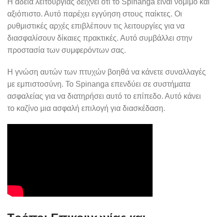
Η άδεια λειτουργίας δείχνει ότι το Spinanga είναι νόμιμο και
αξιόπιστο. Αυτό παρέχει εγγύηση στους παίκτες. Οι
ρυθμιστικές αρχές επιβλέπουν τις λειτουργίες για να
διασφαλίσουν δίκαιες πρακτικές. Αυτό συμβάλλει στην
προστασία των συμφερόντων σας.
Η γνώση αυτών των πτυχών βοηθά να κάνετε συναλλαγές
με εμπιστοσύνη. Το Spinanga επενδύει σε συστήματα
ασφαλείας για να διατηρήσει αυτό το επίπεδο. Αυτό κάνει
το καζίνο μια ασφαλή επιλογή για διασκέδαση.