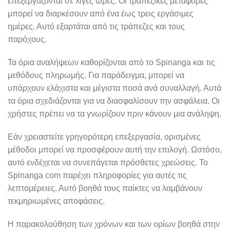
επεξεργάζονται σε λίγες ώρες. Οι τραπεζικές μεταφορές
μπορεί να διαρκέσουν από ένα έως τρεις εργάσιμες
ημέρες. Αυτό εξαρτάται από τις τράπεζες και τους
παρόχους.
Τα όρια αναλήψεων καθορίζονται από το Spinanga και τις
μεθόδους πληρωμής. Για παράδειγμα, μπορεί να
υπάρχουν ελάχιστα και μέγιστα ποσά ανά συναλλαγή. Αυτά
τα όρια σχεδιάζονται για να διασφαλίσουν την ασφάλεια. Οι
χρήστες πρέπει να τα γνωρίζουν πριν κάνουν μια ανάληψη.
Εάν χρειαστείτε γρηγορότερη επεξεργασία, ορισμένες
μέθοδοι μπορεί να προσφέρουν αυτή την επιλογή. Ωστόσο,
αυτό ενδέχεται να συνεπάγεται πρόσθετες χρεώσεις. Το
Spinanga com παρέχει πληροφορίες για αυτές τις
λεπτομέρειες. Αυτό βοηθά τους παίκτες να λαμβάνουν
τεκμηριωμένες αποφάσεις.
Η παρακολούθηση των χρόνων και των ορίων βοηθά στην