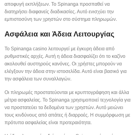
αποφυγή εκπλήξεων. Το Spinanga προσπαθεί να
διατηρήσει διαφανείς διαδικασίες. Αυτό ενισχύει την
εμπιστοσύνη των χρηστών στο σύστημα πληρωμών.
Ασφάλεια και Άδεια Λειτουργίας
Το Spinanga casino λειτουργεί με έγκυρη άδεια από
ρυθμιστικές αρχές. Αυτή η άδεια διασφαλίζει ότι το καζίνο
ακολουθεί αυστηρούς κανόνες. Οι χρήστες μπορούν να
ελέγξουν την άδεια στην ιστοσελίδα. Αυτό είναι βασικό για
την ασφάλεια των συναλλαγών.
Οι πληρωμές προστατεύονται με κρυπτογράφηση και άλλα
μέτρα ασφαλείας. Το Spinanga χρησιμοποιεί τεχνολογία για
να προστατεύει τα δεδομένα των χρηστών. Αυτό μειώνει
τους κινδύνους από απάτες ή διαρροές. Η συμμόρφωση με
πρότυπα ασφαλείας είναι προτεραιότητα.