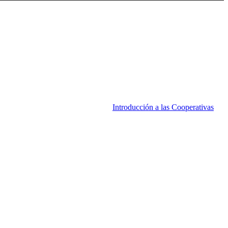
Introducción a las Cooperativas