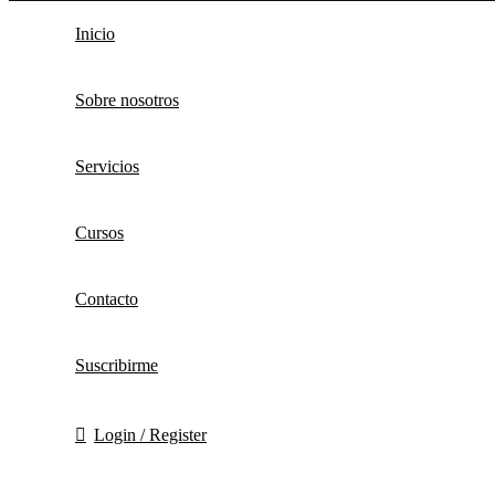
Inicio
Sobre nosotros
Servicios
Cursos
Contacto
Suscribirme
Login / Register