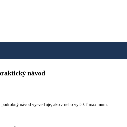
 praktický návod
o podrobný návod vysvetľuje, ako z neho vyťažiť maximum.