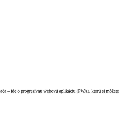
adača – ide o progresívnu webovú aplikáciu (PWA), ktorú si môžete