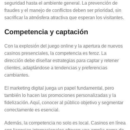
seguridad hasta el ambiente general. La prevención de
fraudes y el manejo de conflictos deben ser prioridad, sin
sacrificar la atmósfera atractiva que esperan los visitantes.
Competencia y captación
Con la explosión del juego online y la apertura de nuevos
casinos presenciales, la competencia es feroz. La
dirección debe diseñar estrategias para captar y retener
clientes, adaptándose a tendencias y preferencias
cambiantes.
El marketing digital juega un papel fundamental, pero
también lo hacen las promociones personalizadas y la
fidelización. Aquí, conocer al público objetivo y segmentar
correctamente es esencial.
Además, la competencia no solo es local. Casinos en línea