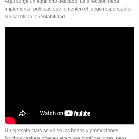
Aquí surge un equilibrio delicado. La dirección debe
implementar políticas que fomenten el juego responsable
sin sacrificar la rentabilidad.
Un ejemplo claro se ve en los bonos y promociones.
Muchos casinos ofrecen atractivas bonificaciones, pero