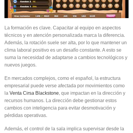
La formación es clave. Capacitar al equipo en aspectos
técnicos y en atención personalizada marca la diferencia.
Además, la rotación suele ser alta, por lo que mantener un
clima laboral positivo es un desafío constante. A esto se
suma la necesidad de adaptarse a cambios tecnológicos y
nuevos juegos.
En mercados complejos, como el español, la estructura
empresarial puede verse afectada por movimientos como
la
Venta Cirsa Blackstone
, que impactan en la dirección y
recursos humanos. La dirección debe gestionar estos
cambios con inteligencia para evitar desmotivación y
pérdidas operativas.
Además, el control de la sala implica supervisar desde la