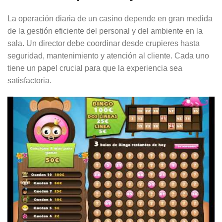
La operación diaria de un casino depende en gran medida
de la gestión eficiente del personal y del ambiente en la
sala. Un director debe coordinar desde crupieres hasta
seguridad, mantenimiento y atención al cliente. Cada uno
tiene un papel crucial para que la experiencia sea
satisfactoria.