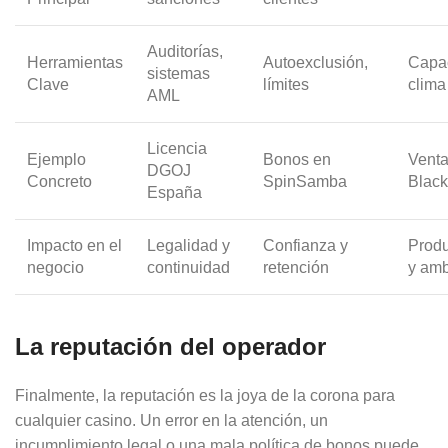
Auditorías,
Herramientas
Autoexclusión,
Capac
sistemas
Clave
límites
clima
AML
Licencia
Ejemplo
Bonos en
Venta
DGOJ
Concreto
SpinSamba
Black
España
Impacto en el
Legalidad y
Confianza y
Produ
negocio
continuidad
retención
y amb
La reputación del operador
Finalmente, la reputación es la joya de la corona para
cualquier casino. Un error en la atención, un
incumplimiento legal o una mala política de bonos puede