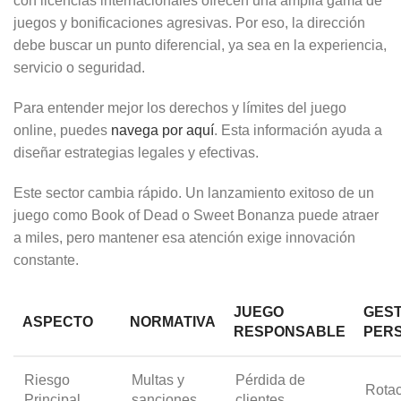
con licencias internacionales ofrecen una amplia gama de
juegos y bonificaciones agresivas. Por eso, la dirección
debe buscar un punto diferencial, ya sea en la experiencia,
servicio o seguridad.
Para entender mejor los derechos y límites del juego
online, puedes
navega por aquí
. Esta información ayuda a
diseñar estrategias legales y efectivas.
Este sector cambia rápido. Un lanzamiento exitoso de un
juego como Book of Dead o Sweet Bonanza puede atraer
a miles, pero mantener esa atención exige innovación
constante.
JUEGO
GEST
ASPECTO
NORMATIVA
RESPONSABLE
PER
Riesgo
Multas y
Pérdida de
Rotac
Principal
sanciones
clientes