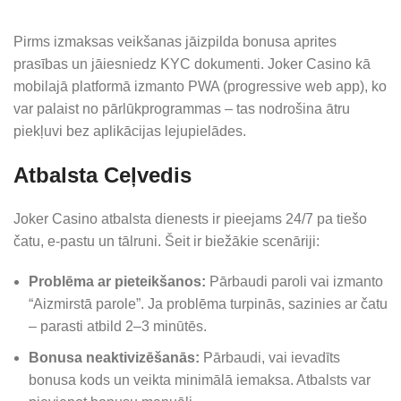
Pirms izmaksas veikšanas jāizpilda bonusa aprites
prasības un jāiesniedz KYC dokumenti. Joker Casino kā
mobilajā platformā izmanto PWA (progressive web app), ko
var palaist no pārlūkprogrammas – tas nodrošina ātru
piekļuvi bez aplikācijas lejupielādes.
Atbalsta Ceļvedis
Joker Casino atbalsta dienests ir pieejams 24/7 pa tiešo
čatu, e-pastu un tālruni. Šeit ir biežākie scenāriji:
Problēma ar pieteikšanos:
Pārbaudi paroli vai izmanto
“Aizmirstā parole”. Ja problēma turpinās, sazinies ar čatu
– parasti atbild 2–3 minūtēs.
Bonusa neaktivizēšanās:
Pārbaudi, vai ievadīts
bonusa kods un veikta minimālā iemaksa. Atbalsts var