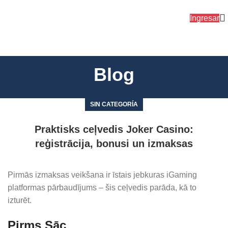
Ingresar
Blog
SIN CATEGORÍA
Praktisks ceļvedis Joker Casino:
reģistrācija, bonusi un izmaksas
Pirmās izmaksas veikšana ir īstais jebkuras iGaming
platformas pārbaudījums – šis ceļvedis parāda, kā to
izturēt.
Pirms Sāc