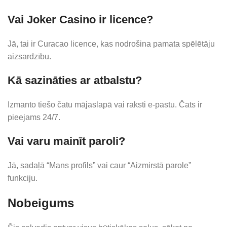
Vai Joker Casino ir licence?
Jā, tai ir Curacao licence, kas nodrošina pamata spēlētāju
aizsardzību.
Kā sazināties ar atbalstu?
Izmanto tiešo čatu mājaslapā vai raksti e-pastu. Čats ir
pieejams 24/7.
Vai varu mainīt paroli?
Jā, sadaļā “Mans profils” vai caur “Aizmirstā parole”
funkciju.
Nobeigums