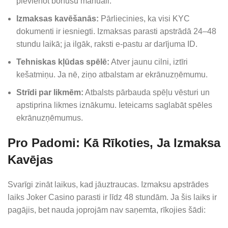
pievienot bonusu manuāli.
Izmaksas kavēšanās:
Pārliecinies, ka visi KYC
dokumenti ir iesniegti. Izmaksas parasti apstrādā 24–48
stundu laikā; ja ilgāk, raksti e-pastu ar darījuma ID.
Tehniskas kļūdas spēlē:
Atver jaunu cilni, iztīri
kešatmiņu. Ja nē, ziņo atbalstam ar ekrānuzņēmumu.
Strīdi par likmēm:
Atbalsts pārbauda spēļu vēsturi un
apstiprina likmes iznākumu. Ieteicams saglabāt spēles
ekrānuzņēmumus.
Pro Padomi: Kā Rīkoties, Ja Izmaksa
Kavējas
Svarīgi zināt laikus, kad jāuztraucas. Izmaksu apstrādes
laiks Joker Casino parasti ir līdz 48 stundām. Ja šis laiks ir
pagājis, bet nauda joprojām nav saņemta, rīkojies šādi: