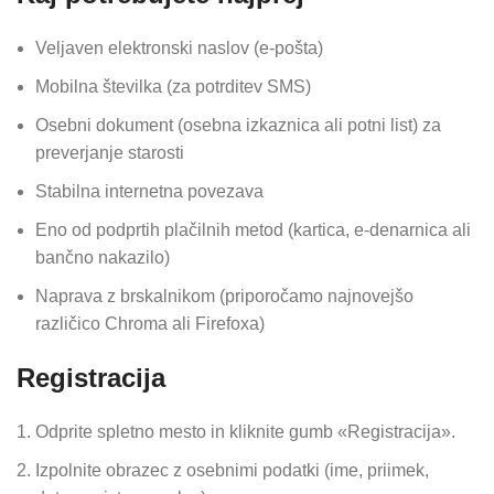
Veljaven elektronski naslov (e-pošta)
Mobilna številka (za potrditev SMS)
Osebni dokument (osebna izkaznica ali potni list) za
preverjanje starosti
Stabilna internetna povezava
Eno od podprtih plačilnih metod (kartica, e-denarnica ali
bančno nakazilo)
Naprava z brskalnikom (priporočamo najnovejšo
različico Chroma ali Firefoxa)
Registracija
Odprite spletno mesto in kliknite gumb «Registracija».
Izpolnite obrazec z osebnimi podatki (ime, priimek,