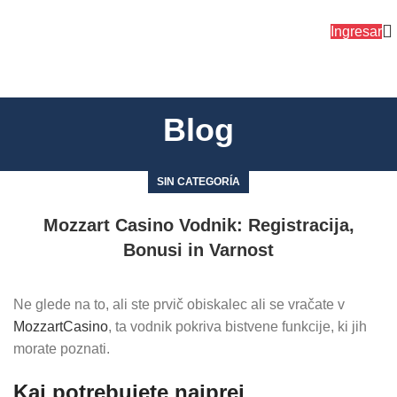
Ingresar
Blog
SIN CATEGORÍA
Mozzart Casino Vodnik: Registracija,
Bonusi in Varnost
Ne glede na to, ali ste prvič obiskalec ali se vračate v
MozzartCasino
, ta vodnik pokriva bistvene funkcije, ki jih
morate poznati.
Kaj potrebujete najprej