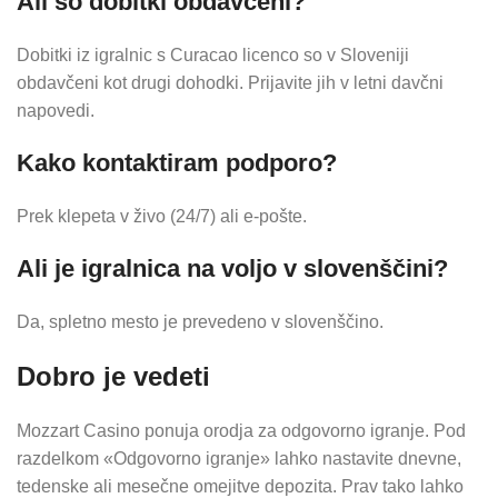
Ali so dobitki obdavčeni?
Dobitki iz igralnic s Curacao licenco so v Sloveniji
obdavčeni kot drugi dohodki. Prijavite jih v letni davčni
napovedi.
Kako kontaktiram podporo?
Prek klepeta v živo (24/7) ali e-pošte.
Ali je igralnica na voljo v slovenščini?
Da, spletno mesto je prevedeno v slovenščino.
Dobro je vedeti
Mozzart Casino ponuja orodja za odgovorno igranje. Pod
razdelkom «Odgovorno igranje» lahko nastavite dnevne,
tedenske ali mesečne omejitve depozita. Prav tako lahko