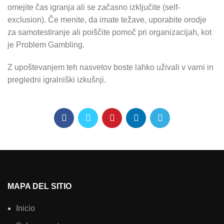
omejite čas igranja ali se začasno izključite (self-
exclusion). Če menite, da imate težave, uporabite orodje
za samotestiranje ali poiščite pomoč pri organizacijah, kot
je Problem Gambling.
Z upoštevanjem teh nasvetov boste lahko uživali v varni in
pregledni igralniški izkušnji.
MAPA DEL SITIO
Inicio