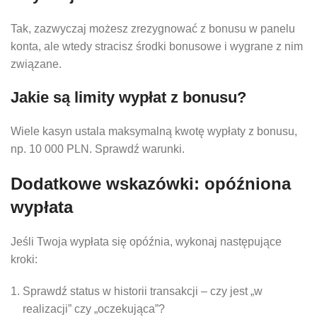
Tak, zazwyczaj możesz zrezygnować z bonusu w panelu
konta, ale wtedy stracisz środki bonusowe i wygrane z nim
związane.
Jakie są limity wypłat z bonusu?
Wiele kasyn ustala maksymalną kwotę wypłaty z bonusu,
np. 10 000 PLN. Sprawdź warunki.
Dodatkowe wskazówki: opóźniona
wypłata
Jeśli Twoja wypłata się opóźnia, wykonaj następujące
kroki:
Sprawdź status w historii transakcji – czy jest „w
realizacji” czy „oczekująca”?