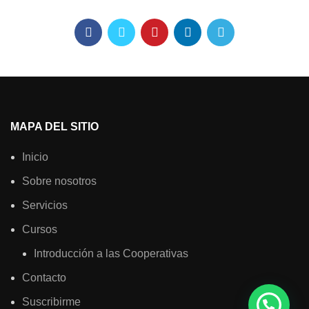
MAPA DEL SITIO
Inicio
Sobre nosotros
Servicios
Cursos
Introducción a las Cooperativas
Contacto
Suscribirme