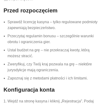
Przed rozpoczęciem
Sprawdź licencję kasyna – tylko regulowane podmioty
zapewniają bezpieczeństwo.
Przeczytaj regulamin bonusu – szczególnie warunki
obrotu i ograniczenia gier.
Ustal budżet na grę – nie przekraczaj kwoty, którą
możesz stracić.
Zweryfikuj, czy Twój kraj pozwala na grę – niektóre
jurysdykcje mają ograniczenia.
Zapoznaj się z metodami płatności i ich limitami.
Konfiguracja konta
Wejdź na stronę kasyna i kliknij „Rejestracja”. Podaj