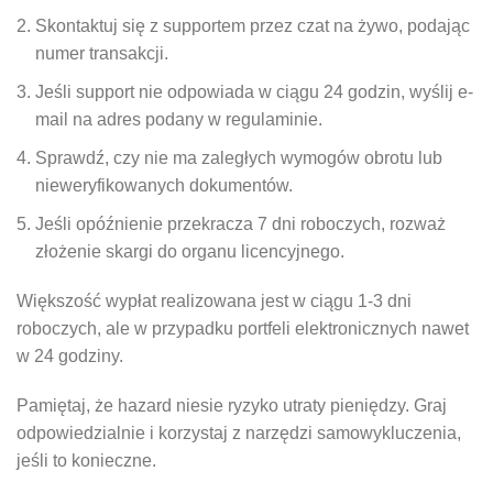
Skontaktuj się z supportem przez czat na żywo, podając
numer transakcji.
Jeśli support nie odpowiada w ciągu 24 godzin, wyślij e-
mail na adres podany w regulaminie.
Sprawdź, czy nie ma zaległych wymogów obrotu lub
nieweryfikowanych dokumentów.
Jeśli opóźnienie przekracza 7 dni roboczych, rozważ
złożenie skargi do organu licencyjnego.
Większość wypłat realizowana jest w ciągu 1-3 dni
roboczych, ale w przypadku portfeli elektronicznych nawet
w 24 godziny.
Pamiętaj, że hazard niesie ryzyko utraty pieniędzy. Graj
odpowiedzialnie i korzystaj z narzędzi samowykluczenia,
jeśli to konieczne.