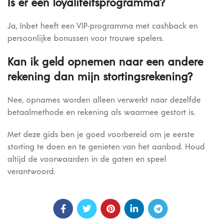
Is er een loyaliteitsprogramma?
Ja, Inbet heeft een VIP‑programma met cashback en
persoonlijke bonussen voor trouwe spelers.
Kan ik geld opnemen naar een andere
rekening dan mijn stortingsrekening?
Nee, opnames worden alleen verwerkt naar dezelfde
betaalmethode en rekening als waarmee gestort is.
Met deze gids ben je goed voorbereid om je eerste
storting te doen en te genieten van het aanbod. Houd
altijd de voorwaarden in de gaten en speel
verantwoord.