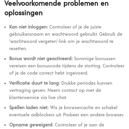
Veelvoorkomende problemen en
oplossingen
Kan niet inloggen:
Controleer of je de juiste
gebruikersnaam en wachtwoord gebruikt. Gebruik de
‘wachtwoord vergeten’‑link om je wachtwoord te
resetten.
Bonus wordt niet geactiveerd:
Sommige bonussen
vereisen een bonuscode tijdens de storting. Controleer
of je de code correct hebt ingevoerd.
Verificatie duurt te lang:
Drukke periodes kunnen
vertraging geven. Neem contact op met de
klantenservice via live chat.
Spellen laden niet:
Wis je browsercache en schakel
eventuele adblockers uit. Probeer een andere browser.
Opname geweigerd:
Controleer of je aan de