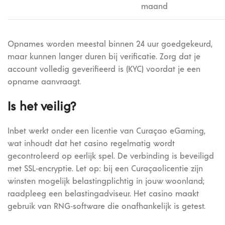
maand
Opnames worden meestal binnen 24 uur goedgekeurd,
maar kunnen langer duren bij verificatie. Zorg dat je
account volledig geverifieerd is (KYC) voordat je een
opname aanvraagt.
Is het veilig?
Inbet werkt onder een licentie van Curaçao eGaming,
wat inhoudt dat het casino regelmatig wordt
gecontroleerd op eerlijk spel. De verbinding is beveiligd
met SSL‑encryptie. Let op: bij een Curaçaolicentie zijn
winsten mogelijk belastingplichtig in jouw woonland;
raadpleeg een belastingadviseur. Het casino maakt
gebruik van RNG‑software die onafhankelijk is getest.