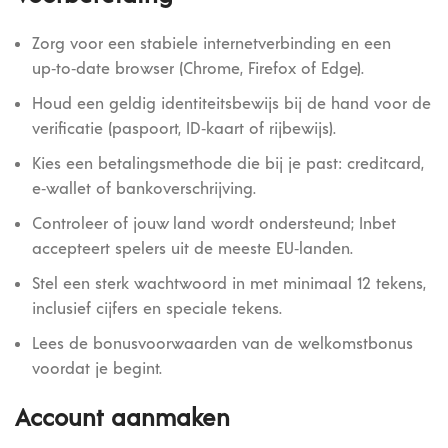
Zorg voor een stabiele internetverbinding en een
up‑to‑date browser (Chrome, Firefox of Edge).
Houd een geldig identiteitsbewijs bij de hand voor de
verificatie (paspoort, ID‑kaart of rijbewijs).
Kies een betalingsmethode die bij je past: creditcard,
e‑wallet of bankoverschrijving.
Controleer of jouw land wordt ondersteund; Inbet
accepteert spelers uit de meeste EU‑landen.
Stel een sterk wachtwoord in met minimaal 12 tekens,
inclusief cijfers en speciale tekens.
Lees de bonusvoorwaarden van de welkomstbonus
voordat je begint.
Account aanmaken