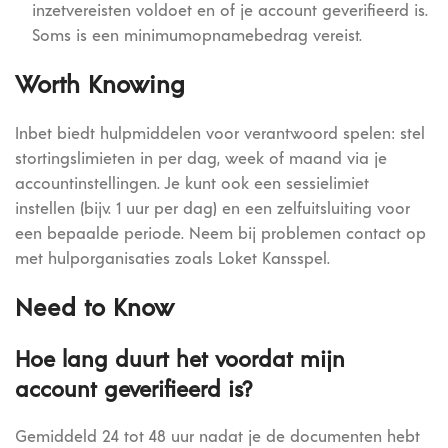
inzetvereisten voldoet en of je account geverifieerd is.
Soms is een minimumopnamebedrag vereist.
Worth Knowing
Inbet biedt hulpmiddelen voor verantwoord spelen: stel
stortingslimieten in per dag, week of maand via je
accountinstellingen. Je kunt ook een sessielimiet
instellen (bijv. 1 uur per dag) en een zelfuitsluiting voor
een bepaalde periode. Neem bij problemen contact op
met hulporganisaties zoals Loket Kansspel.
Need to Know
Hoe lang duurt het voordat mijn
account geverifieerd is?
Gemiddeld 24 tot 48 uur nadat je de documenten hebt