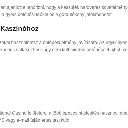
an ajánlott ellenőrizni, hogy a készülék hardveres követelmény
 a gyors betöltési időket és a gördülékeny játékmenetet.
 Kaszinóhoz
öket használhatsz a belépési élmény javítására. Az egyik ilyen
tikusan csatlakozhass, így nem kell minden belépésnél újból m
ional Casino felületére, a többlépéses hitelesítés hasznos lehet.
S vagy e-mail útján értesítést küld.