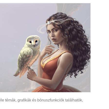
éle témák, grafikák és bónuszfunkciók találhatók,