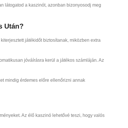
an látogatod a kaszinót, azonban bizonyosodj meg
s Után?
terjesztett játékidőt biztosítanak, miközben extra
matikusan jóváírásra kerül a játékos számláján. Az
ket mindig érdemes előre ellenőrizni annak
élményeket. Az élő kaszinó lehetővé teszi, hogy valós