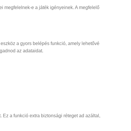
ei megfelelnek-e a játék igényeinek. A megfelelő
 eszköz a gyors belépés funkció, amely lehetővé
egadnod az adataidat.
 Ez a funkció extra biztonsági réteget ad azáltal,