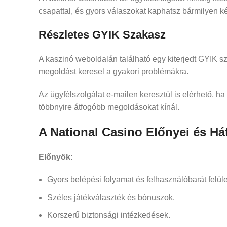
csapattal, és gyors válaszokat kaphatsz bármilyen 
Részletes GYIK Szakasz
A kaszinó weboldalán található egy kiterjedt GYIK s
megoldást keresel a gyakori problémákra.
Az ügyfélszolgálat e-mailen keresztül is elérhető, 
többnyire átfogóbb megoldásokat kínál.
A National Casino Előnyei és Há
Előnyök:
Gyors belépési folyamat és felhasználóbarát felüle
Széles játékválaszték és bónuszok.
Korszerű biztonsági intézkedések.