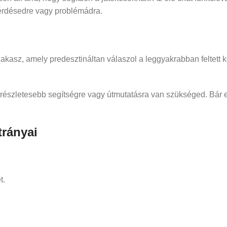
kérdésedre vagy problémádra.
zakasz, amely predesztináltan válaszol a leggyakrabban feltett
ha részletesebb segítségre vagy útmutatásra van szükséged. Bár 
trányai
t.