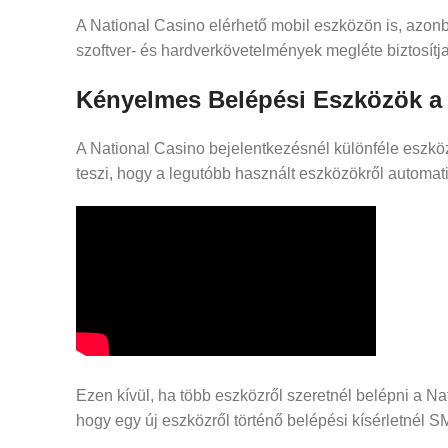
A National Casino elérhető mobil eszközön is, azonb
szoftver- és hardverkövetelmények megléte biztosítja
Kényelmes Belépési Eszközök a
A National Casino bejelentkezésnél különféle eszköz
teszi, hogy a legutóbb használt eszközökről automa
Ezen kívül, ha több eszközről szeretnél belépni a Nat
hogy egy új eszközről történő belépési kísérletnél SM