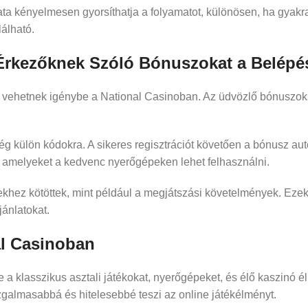
ta kényelmesen gyorsíthatja a folyamatot, különösen, ha gyakr
lálható.
Érkezőknek Szóló Bónuszokat a Belépé
 vehetnek igénybe a National Casinoban. Az üdvözlő bónuszok ki
 külön kódokra. A sikeres regisztrációt követően a bónusz auto
 amelyeket a kedvenc nyerőgépeken lehet felhasználni.
ekhez kötöttek, mint például a megjátszási követelmények. Eze
ánlatokat.
al Casinoban
e a klasszikus asztali játékokat, nyerőgépeket, és élő kaszinó 
izgalmasabbá és hitelesebbé teszi az online játékélményt.