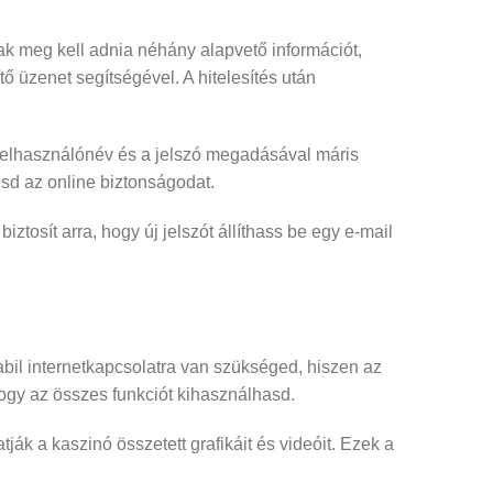
ak meg kell adnia néhány alapvető információt,
tő üzenet segítségével. A hitelesítés után
A felhasználónév és a jelszó megadásával máris
sd az online biztonságodat.
iztosít arra, hogy új jelszót állíthass be egy e-mail
abil internetkapcsolatra van szükséged, hiszen az
ogy az összes funkciót kihasználhasd.
ák a kaszinó összetett grafikáit és videóit. Ezek a