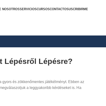
E NOSOTROS
SERVICIOS
CURSOS
CONTACTO
SUSCRIBIRME
t Lépésről Lépésre?
i a gyors és zökkenőmentes játékélményt. Ebben az
 megválaszoljuk a leggyakoribb kérdéseket is. Ha