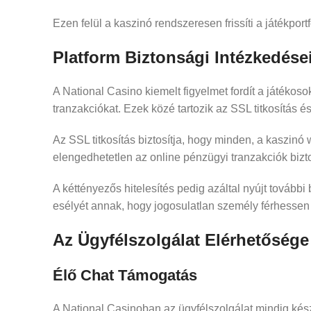
Ezen felül a kaszinó rendszeresen frissíti a játékport
Platform Biztonsági Intézkedése
A National Casino kiemelt figyelmet fordít a játékos
tranzakciókat. Ezek közé tartozik az SSL titkosítás és
Az SSL titkosítás biztosítja, hogy minden, a kaszinó
elengedhetetlen az online pénzügyi tranzakciók biz
A kéttényezős hitelesítés pedig azáltal nyújt tovább
esélyét annak, hogy jogosulatlan személy férhessen 
Az Ügyfélszolgálat Elérhetősége
Élő Chat Támogatás
A National Casinoban az ügyfélszolgálat mindig kész