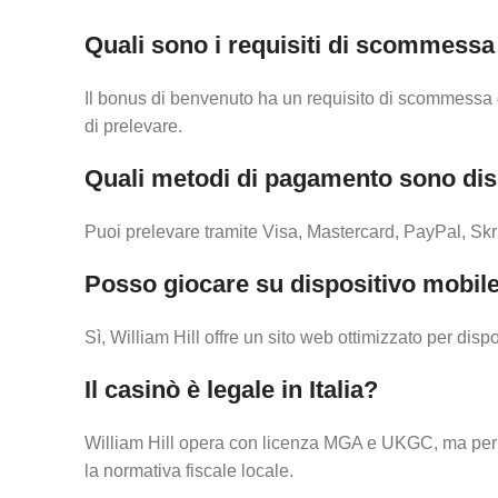
Quali sono i requisiti di scommessa
Il bonus di benvenuto ha un requisito di scommessa
di prelevare.
Quali metodi di pagamento sono dispo
Puoi prelevare tramite Visa, Mastercard, PayPal, Skril
Posso giocare su dispositivo mobil
Sì, William Hill offre un sito web ottimizzato per d
Il casinò è legale in Italia?
William Hill opera con licenza MGA e UKGC, ma per i gio
la normativa fiscale locale.