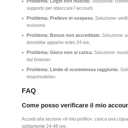
Problema: Login non riuscito.
Soluzione: control
supporto per sbloccare l’account.
Problema: Prelievo in sospeso.
Soluzione: verifi
revisione.
Problema: Bonus non accreditato.
Soluzione: ass
dovrebbe apparire entro 24 ore.
Problema: Gioco non si carica.
Soluzione: svuota
dal browser.
Problema: Limite di scommessa raggiunto.
Solu
responsabile».
FAQ
Come posso verificare il mio accou
Accedi alla sezione «Il mio profilo», carica una copia
solitamente 24-48 ore.