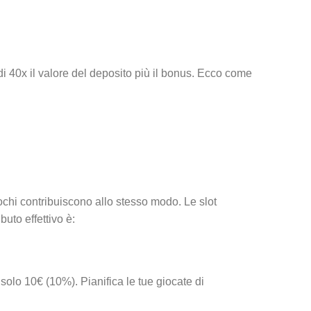
i 40x il valore del deposito più il bonus. Ecco come
iochi contribuiscono allo stesso modo. Le slot
buto effettivo è:
lo 10€ (10%). Pianifica le tue giocate di