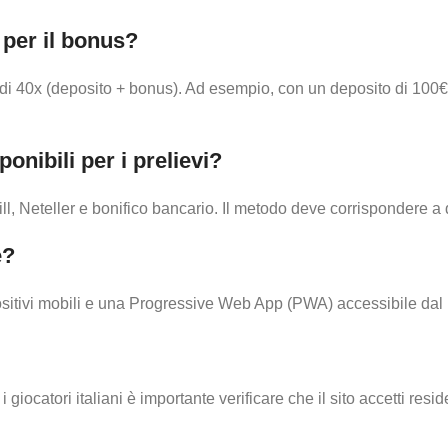
 per il bonus?
 di 40x (deposito + bonus). Ad esempio, con un deposito di 100
nibili per i prelievi?
l, Neteller e bonifico bancario. Il metodo deve corrispondere a q
e?
ispositivi mobili e una Progressive Web App (PWA) accessibile da
catori italiani è importante verificare che il sito accetti reside