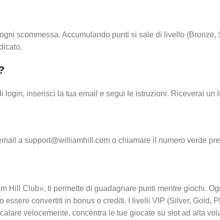
r ogni scommessa. Accumulando punti si sale di livello (Bronze, 
dicato.
?
gin, inserisci la tua email e segui le istruzioni. Riceverai un l
n’email a support@williamhill.com o chiamare il numero verde pres
am Hill Club», ti permette di guadagnare punti mentre giochi. O
 essere convertiti in bonus o crediti. I livelli VIP (Silver, Gol
r scalare velocemente, concentra le tue giocate su slot ad alta vol