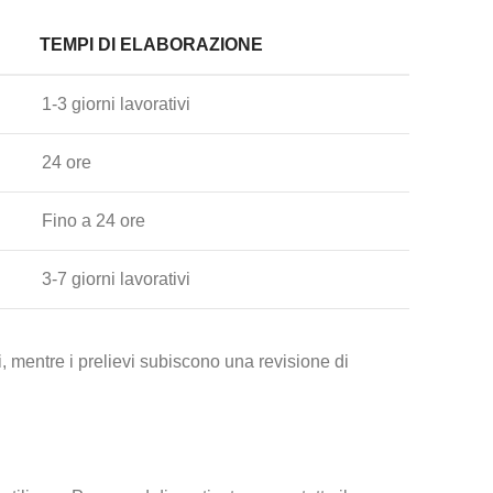
TEMPI DI ELABORAZIONE
1-3 giorni lavorativi
24 ore
Fino a 24 ore
3-7 giorni lavorativi
i, mentre i prelievi subiscono una revisione di