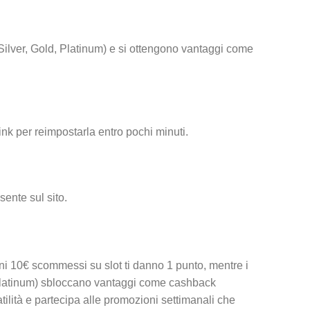
Silver, Gold, Platinum) e si ottengono vantaggi come
ink per reimpostarla entro pochi minuti.
ente sul sito.
gni 10€ scommessi su slot ti danno 1 punto, mentre i
d, Platinum) sbloccano vantaggi come cashback
atilità e partecipa alle promozioni settimanali che