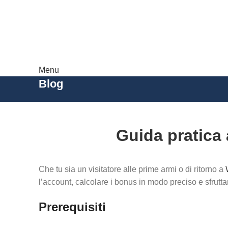
Menu
Blog
Guida pratica a
Che tu sia un visitatore alle prime armi o di ritorno a
l’account, calcolare i bonus in modo preciso e sfruttar
Prerequisiti