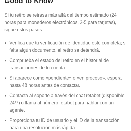
Good to Know
Si tu retiro se retrasa más allá del tiempo estimado (24
horas para monederos electrónicos, 2-5 para tarjetas),
sigue estos pasos:
Verifica que tu verificación de identidad esté completa; si
falta algún documento, el retiro se detendrá.
Comprueba el estado del retiro en el historial de
transacciones de tu cuenta.
Si aparece como «pendiente» o «en proceso», espera
hasta 48 horas antes de contactar.
Contacta al soporte a través del chat retabet (disponible
24/7) o llama al número retabet para hablar con un
agente.
Proporciona tu ID de usuario y el ID de la transacción
para una resolución más rápida.