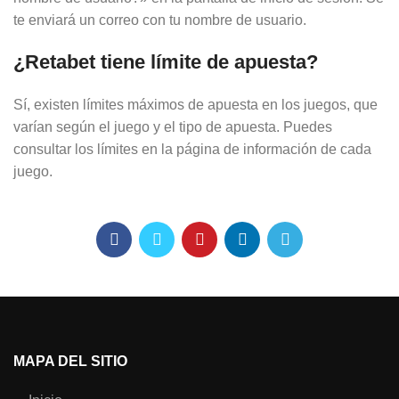
te enviará un correo con tu nombre de usuario.
¿Retabet tiene límite de apuesta?
Sí, existen límites máximos de apuesta en los juegos, que
varían según el juego y el tipo de apuesta. Puedes
consultar los límites en la página de información de cada
juego.
MAPA DEL SITIO