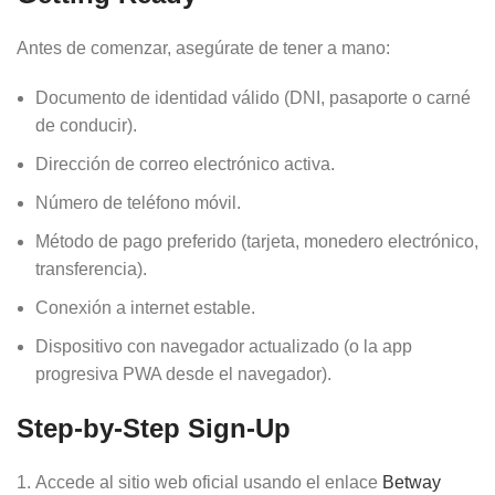
Antes de comenzar, asegúrate de tener a mano:
Documento de identidad válido (DNI, pasaporte o carné
de conducir).
Dirección de correo electrónico activa.
Número de teléfono móvil.
Método de pago preferido (tarjeta, monedero electrónico,
transferencia).
Conexión a internet estable.
Dispositivo con navegador actualizado (o la app
progresiva PWA desde el navegador).
Step-by-Step Sign-Up
Accede al sitio web oficial usando el enlace
Betway