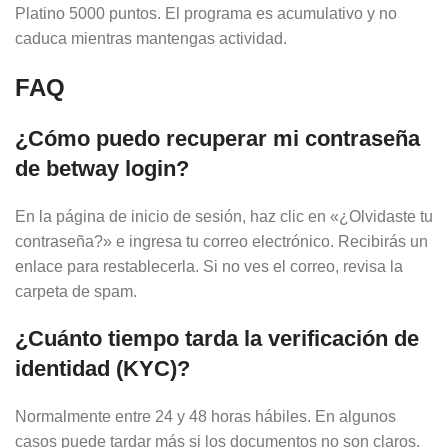
Platino 5000 puntos. El programa es acumulativo y no
caduca mientras mantengas actividad.
FAQ
¿Cómo puedo recuperar mi contraseña
de betway login?
En la página de inicio de sesión, haz clic en «¿Olvidaste tu
contraseña?» e ingresa tu correo electrónico. Recibirás un
enlace para restablecerla. Si no ves el correo, revisa la
carpeta de spam.
¿Cuánto tiempo tarda la verificación de
identidad (KYC)?
Normalmente entre 24 y 48 horas hábiles. En algunos
casos puede tardar más si los documentos no son claros.