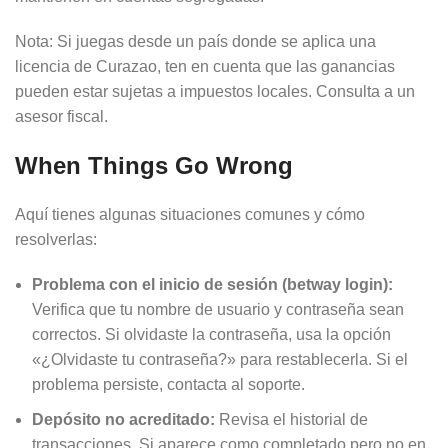
Nota: Si juegas desde un país donde se aplica una
licencia de Curazao, ten en cuenta que las ganancias
pueden estar sujetas a impuestos locales. Consulta a un
asesor fiscal.
When Things Go Wrong
Aquí tienes algunas situaciones comunes y cómo
resolverlas:
Problema con el inicio de sesión (betway login):
Verifica que tu nombre de usuario y contraseña sean
correctos. Si olvidaste la contraseña, usa la opción
«¿Olvidaste tu contraseña?» para restablecerla. Si el
problema persiste, contacta al soporte.
Depósito no acreditado:
Revisa el historial de
transacciones. Si aparece como completado pero no en