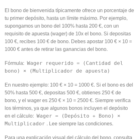
El bono de bienvenida típicamente ofrece un porcentaje de
tu primer depósito, hasta un límite máximo. Por ejemplo,
supongamos un bono del 100% hasta 200 €, con un
requisito de apuesta (wager) de 10x el bono. Si depositas
100 €, recibes 100 € de bono. Debes apostar 100 € × 10 =
1000 € antes de retirar las ganancias del bono.
Wager requerido = (Cantidad del
Fórmula:
bono) × (Multiplicador de apuesta)
En nuestro ejemplo: 100 € × 10 = 1000 €. Si el bono es del
50% hasta 500 €, depositas 500 €, obtienes 250 € de
bono, y el wager es 250 € × 10 = 2500 €. Siempre verifica
los términos, ya que algunos bonos incluyen el depósito
Wager = (Depósito + Bono) ×
en el cálculo:
Multiplicador
. Lee siempre las condiciones.
Para una explicación visual del cálculo del bono, consulta