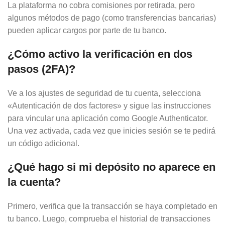
La plataforma no cobra comisiones por retirada, pero
algunos métodos de pago (como transferencias bancarias)
pueden aplicar cargos por parte de tu banco.
¿Cómo activo la verificación en dos
pasos (2FA)?
Ve a los ajustes de seguridad de tu cuenta, selecciona
«Autenticación de dos factores» y sigue las instrucciones
para vincular una aplicación como Google Authenticator.
Una vez activada, cada vez que inicies sesión se te pedirá
un código adicional.
¿Qué hago si mi depósito no aparece en
la cuenta?
Primero, verifica que la transacción se haya completado en
tu banco. Luego, comprueba el historial de transacciones