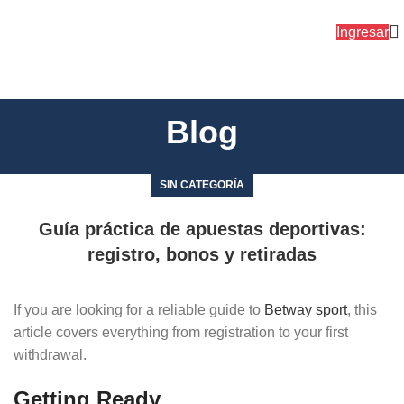
Ingresar
Blog
SIN CATEGORÍA
Guía práctica de apuestas deportivas:
registro, bonos y retiradas
If you are looking for a reliable guide to
Betway sport
, this
article covers everything from registration to your first
withdrawal.
Getting Ready