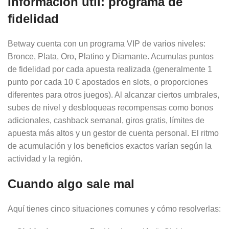
Información útil: programa de
fidelidad
Betway cuenta con un programa VIP de varios niveles:
Bronce, Plata, Oro, Platino y Diamante. Acumulas puntos
de fidelidad por cada apuesta realizada (generalmente 1
punto por cada 10 € apostados en slots, o proporciones
diferentes para otros juegos). Al alcanzar ciertos umbrales,
subes de nivel y desbloqueas recompensas como bonos
adicionales, cashback semanal, giros gratis, límites de
apuesta más altos y un gestor de cuenta personal. El ritmo
de acumulación y los beneficios exactos varían según la
actividad y la región.
Cuando algo sale mal
Aquí tienes cinco situaciones comunes y cómo resolverlas: