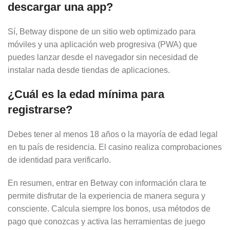
descargar una app?
Sí, Betway dispone de un sitio web optimizado para
móviles y una aplicación web progresiva (PWA) que
puedes lanzar desde el navegador sin necesidad de
instalar nada desde tiendas de aplicaciones.
¿Cuál es la edad mínima para
registrarse?
Debes tener al menos 18 años o la mayoría de edad legal
en tu país de residencia. El casino realiza comprobaciones
de identidad para verificarlo.
En resumen, entrar en Betway con información clara te
permite disfrutar de la experiencia de manera segura y
consciente. Calcula siempre los bonos, usa métodos de
pago que conozcas y activa las herramientas de juego