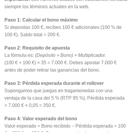
siempre los términos actuales en la web.
Paso 1: Calcular el bono máximo
Si depositas 100 €, recibes 100 € adicionales (100 % de
100 €). Saldo total = 200 €.
Paso 2: Requisito de apuesta
La fórmula es:
(Depósito + Bono) × Multiplicador
.
(100 € + 100 €) × 35 = 7.000 €. Debes apostar 7.000 €
antes de poder retirar las ganancias del bono.
Paso 3: Pérdida esperada durante el rollover
Supongamos que juegas en tragamonedas con una
ventaja de la casa del 5 % (RTP 95 %). Pérdida esperada
= 7.000 € × 0,05 = 350 €.
Paso 4: Valor esperado del bono
Valor esperado = Bono recibido − Pérdida esperada = 100