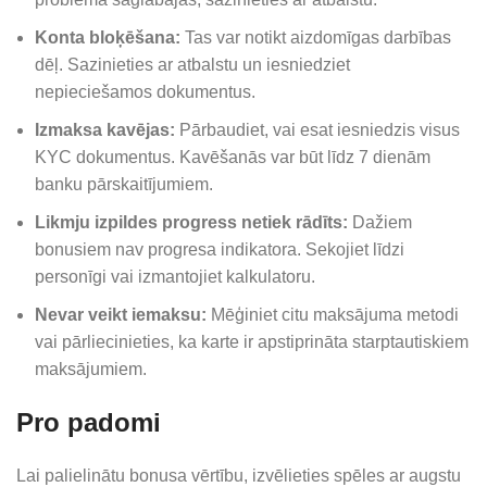
Konta bloķēšana:
Tas var notikt aizdomīgas darbības
dēļ. Sazinieties ar atbalstu un iesniedziet
nepieciešamos dokumentus.
Izmaksa kavējas:
Pārbaudiet, vai esat iesniedzis visus
KYC dokumentus. Kavēšanās var būt līdz 7 dienām
banku pārskaitījumiem.
Likmju izpildes progress netiek rādīts:
Dažiem
bonusiem nav progresa indikatora. Sekojiet līdzi
personīgi vai izmantojiet kalkulatoru.
Nevar veikt iemaksu:
Mēģiniet citu maksājuma metodi
vai pārliecinieties, ka karte ir apstiprināta starptautiskiem
maksājumiem.
Pro padomi
Lai palielinātu bonusa vērtību, izvēlieties spēles ar augstu