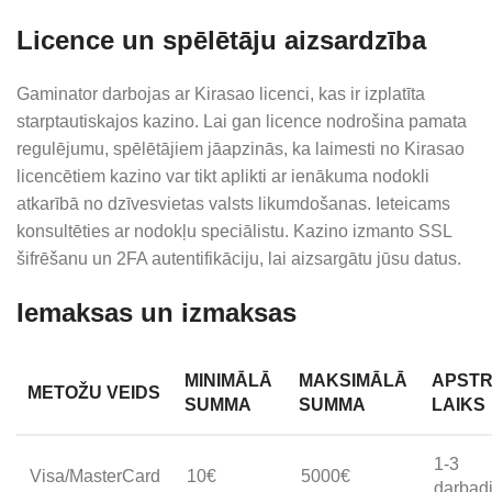
Licence un spēlētāju aizsardzība
Gaminator darbojas ar Kirasao licenci, kas ir izplatīta
starptautiskajos kazino. Lai gan licence nodrošina pamata
regulējumu, spēlētājiem jāapzinās, ka laimesti no Kirasao
licencētiem kazino var tikt aplikti ar ienākuma nodokli
atkarībā no dzīvesvietas valsts likumdošanas. Ieteicams
konsultēties ar nodokļu speciālistu. Kazino izmanto SSL
šifrēšanu un 2FA autentifikāciju, lai aizsargātu jūsu datus.
Iemaksas un izmaksas
MINIMĀLĀ
MAKSIMĀLĀ
APST
METOŽU VEIDS
SUMMA
SUMMA
LAIKS
1-3
Visa/MasterCard
10€
5000€
darbad