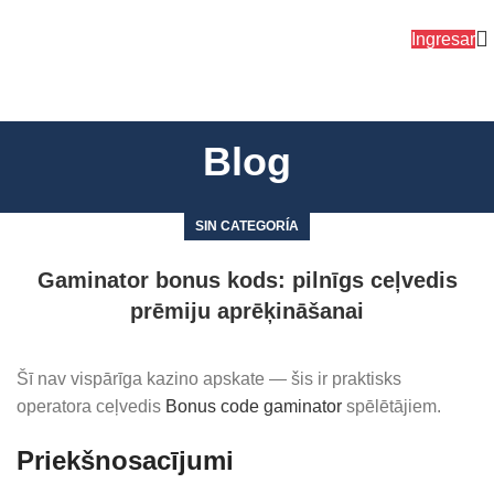
Ingresar
Blog
SIN CATEGORÍA
Gaminator bonus kods: pilnīgs ceļvedis
prēmiju aprēķināšanai
Šī nav vispārīga kazino apskate — šis ir praktisks
operatora ceļvedis
Bonus code gaminator
spēlētājiem.
Priekšnosacījumi