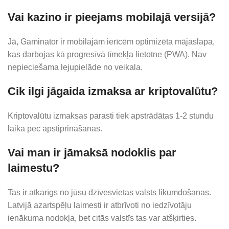
Vai kazino ir pieejams mobilajā versijā?
Jā, Gaminator ir mobilajām ierīcēm optimizēta mājaslapa,
kas darbojas kā progresīvā tīmekļa lietotne (PWA). Nav
nepieciešama lejupielāde no veikala.
Cik ilgi jāgaida izmaksa ar kriptovalūtu?
Kriptovalūtu izmaksas parasti tiek apstrādātas 1-2 stundu
laikā pēc apstiprināšanas.
Vai man ir jāmaksā nodoklis par
laimestu?
Tas ir atkarīgs no jūsu dzīvesvietas valsts likumdošanas.
Latvijā azartspēļu laimesti ir atbrīvoti no iedzīvotāju
ienākuma nodokļa, bet citās valstīs tas var atšķirties.