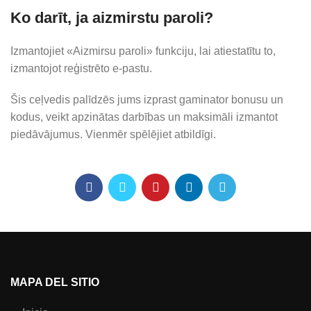
Ko darīt, ja aizmirstu paroli?
Izmantojiet «Aizmirsu paroli» funkciju, lai atiestatītu to,
izmantojot reģistrēto e-pastu.
Šis ceļvedis palīdzēs jums izprast gaminator bonusu un
kodus, veikt apzinātas darbības un maksimāli izmantot
piedāvājumus. Vienmēr spēlējiet atbildīgi.
MAPA DEL SITIO