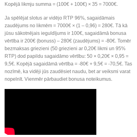
Kopējā likmju summa = (100€ + 100€) × 35 = 7000€.
Ja spēlējat slotus ar vidējo RTP 96%, sagaidāmais
zaudējums no likmēm = 7000€ × (1 – 0,96) = 280€. Tā kā
jūsu sākotnējais ieguldījums ir 100€, sagaidāmā bonusa
vērtība ir 200€ (bonuss) – 280€ (zaudējums) = -80€. Tomēr
bezmaksas griezieni (50 griezieni ar 0,20€ likmi un 95%
RTP) dod papildu sagaidāmo vērtību: 50 × 0,20€ × 0,95 =
9,5€. Kopējā sagaidāmā vērtība = -80€ + 9,5€ = -70,5€. Tas
nozīmē, ka vidēji jūs zaudēsiet naudu, bet ar veiksmi varat
nopelnīt. Vienmēr pārbaudiet bonusa noteikumus.