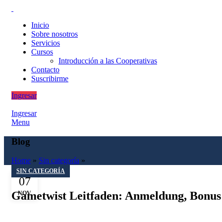
Inicio
Sobre nosotros
Servicios
Cursos
Introducción a las Cooperativas
Contacto
Suscribirme
Ingresar
Ingresar
Menu
Blog
Home
»
Sin categoría
»
SIN CATEGORÍA
07
Gametwist Leitfaden: Anmeldung, Bonus 
NOV