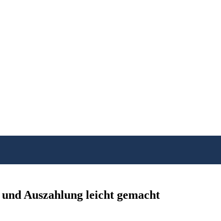
und Auszahlung leicht gemacht