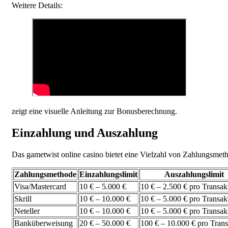
Weitere Details:
zeigt eine visuelle Anleitung zur Bonusberechnung.
Einzahlung und Auszahlung
Das gametwist online casino bietet eine Vielzahl von Zahlungsmeth
Zahlungsmethode
Einzahlungslimit
Auszahlungslimit
Visa/Mastercard
10 € – 5.000 €
10 € – 2.500 € pro Transak
Skrill
10 € – 10.000 €
10 € – 5.000 € pro Transak
Neteller
10 € – 10.000 €
10 € – 5.000 € pro Transak
Banküberweisung
20 € – 50.000 €
100 € – 10.000 € pro Trans