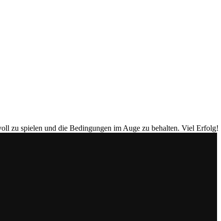
svoll zu spielen und die Bedingungen im Auge zu behalten. Viel Erfolg!