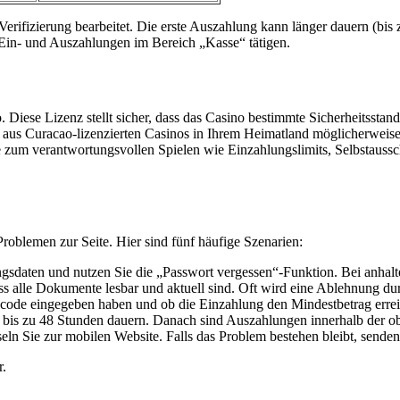
rifizierung bearbeitet. Die erste Auszahlung kann länger dauern (bis 
Ein- und Auszahlungen im Bereich „Kasse“ tätigen.
 Diese Lizenz stellt sicher, dass das Casino bestimmte Sicherheitsstan
e aus Curacao-lizenzierten Casinos in Ihrem Heimatland möglicherweise 
e zum verantwortungsvollen Spielen wie Einzahlungslimits, Selbstaussc
oblemen zur Seite. Hier sind fünf häufige Szenarien:
gsdaten und nutzen Sie die „Passwort vergessen“-Funktion. Bei anhalt
ass alle Dokumente lesbar und aktuell sind. Oft wird eine Ablehnung du
code eingegeben haben und ob die Einzahlung den Mindestbetrag erreic
 bis zu 48 Stunden dauern. Danach sind Auszahlungen innerhalb der ob
ln Sie zur mobilen Website. Falls das Problem bestehen bleibt, senden
r.