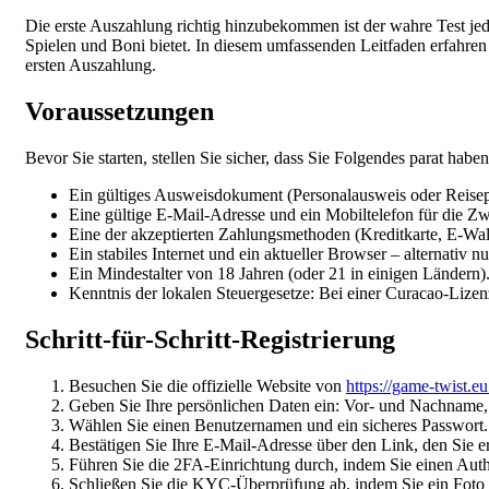
Die erste Auszahlung richtig hinzubekommen ist der wahre Test jeder
Spielen und Boni bietet. In diesem umfassenden Leitfaden erfahren 
ersten Auszahlung.
Voraussetzungen
Bevor Sie starten, stellen Sie sicher, dass Sie Folgendes parat haben
Ein gültiges Ausweisdokument (Personalausweis oder Reise
Eine gültige E-Mail-Adresse und ein Mobiltelefon für die Zw
Eine der akzeptierten Zahlungsmethoden (Kreditkarte, E-Wa
Ein stabiles Internet und ein aktueller Browser – alternativ
Ein Mindestalter von 18 Jahren (oder 21 in einigen Ländern)
Kenntnis der lokalen Steuergesetze: Bei einer Curacao-Lizen
Schritt-für-Schritt-Registrierung
Besuchen Sie die offizielle Website von
https://game-twist.e
Geben Sie Ihre persönlichen Daten ein: Vor- und Nachname
Wählen Sie einen Benutzernamen und ein sicheres Passwort.
Bestätigen Sie Ihre E-Mail-Adresse über den Link, den Sie er
Führen Sie die 2FA-Einrichtung durch, indem Sie einen Auth
Schließen Sie die KYC-Überprüfung ab, indem Sie ein Foto 