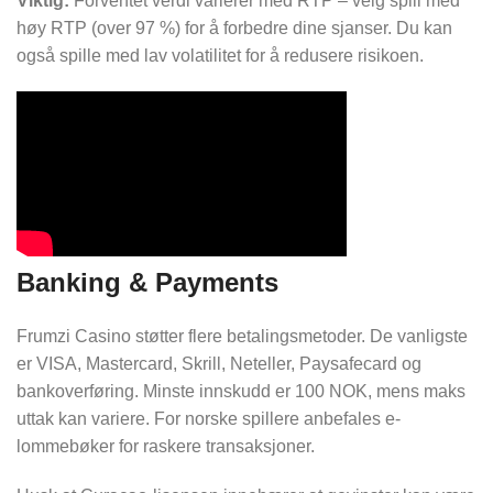
Viktig:
Forventet verdi varierer med RTP – velg spill med
høy RTP (over 97 %) for å forbedre dine sjanser. Du kan
også spille med lav volatilitet for å redusere risikoen.
Banking & Payments
Frumzi Casino støtter flere betalingsmetoder. De vanligste
er VISA, Mastercard, Skrill, Neteller, Paysafecard og
bankoverføring. Minste innskudd er 100 NOK, mens maks
uttak kan variere. For norske spillere anbefales e-
lommebøker for raskere transaksjoner.