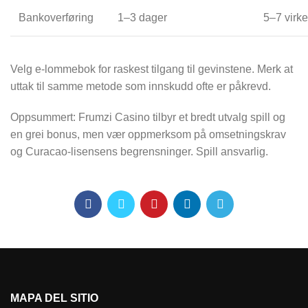
Bankoverføring
1–3 dager
5–7 virk
Velg e-lommebok for raskest tilgang til gevinstene. Merk at
uttak til samme metode som innskudd ofte er påkrevd.
Oppsummert: Frumzi Casino tilbyr et bredt utvalg spill og
en grei bonus, men vær oppmerksom på omsetningskrav
og Curacao-lisensens begrensninger. Spill ansvarlig.
MAPA DEL SITIO