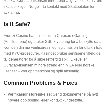
Husk at Curacao-lisensen innebærer at gevinster kan være
skattepliktige i Norge – ta kontakt med Skatteetaten for
avklaring.
Is It Safe?
Frumzi Casino har en lisens fra Curacao eGaming
(Antillephone) og bruker SSL-kryptering for å beskytte data.
Kontoen din må verifiseres med legitimasjon før uttak, i tråd
med KYC-prosedyrer. Kasinoet bruker sertifiserte tilfeldige
tallgeneratorer for å sikre rettferdig spill. Likevel er
Curacao-lisensen mindre streng enn MGA eller norske
lisenser – vær oppmerksom og spill ansvarlig.
Common Problems & Fixes
Verifikasjonsforsinkelse:
Send dokumentene på nytt i
høyere oppløsning, eller kontakt kundestøtte.