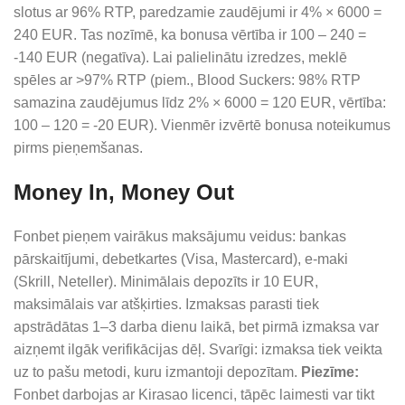
slotus ar 96% RTP, paredzamie zaudējumi ir 4% × 6000 =
240 EUR. Tas nozīmē, ka bonusa vērtība ir 100 – 240 =
-140 EUR (negatīva). Lai palielinātu izredzes, meklē
spēles ar >97% RTP (piem., Blood Suckers: 98% RTP
samazina zaudējumus līdz 2% × 6000 = 120 EUR, vērtība:
100 – 120 = -20 EUR). Vienmēr izvērtē bonusa noteikumus
pirms pieņemšanas.
Money In, Money Out
Fonbet pieņem vairākus maksājumu veidus: bankas
pārskaitījumi, debetkartes (Visa, Mastercard), e-maki
(Skrill, Neteller). Minimālais depozīts ir 10 EUR,
maksimālais var atšķirties. Izmaksas parasti tiek
apstrādātas 1–3 darba dienu laikā, bet pirmā izmaksa var
aizņemt ilgāk verifikācijas dēļ. Svarīgi: izmaksa tiek veikta
uz to pašu metodi, kuru izmantoji depozītam.
Piezīme:
Fonbet darbojas ar Kirasao licenci, tāpēc laimesti var tikt