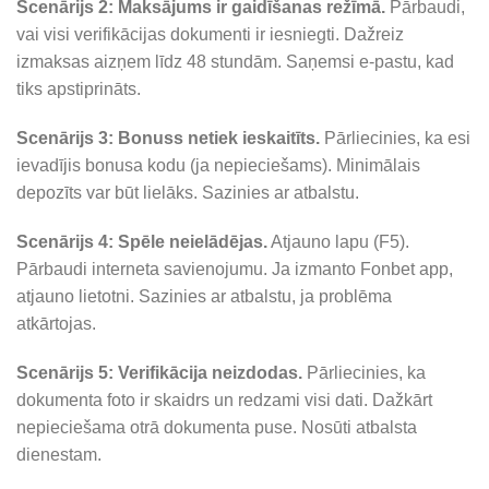
Scenārijs 2: Maksājums ir gaidīšanas režīmā.
Pārbaudi,
vai visi verifikācijas dokumenti ir iesniegti. Dažreiz
izmaksas aizņem līdz 48 stundām. Saņemsi e-pastu, kad
tiks apstiprināts.
Scenārijs 3: Bonuss netiek ieskaitīts.
Pārliecinies, ka esi
ievadījis bonusa kodu (ja nepieciešams). Minimālais
depozīts var būt lielāks. Sazinies ar atbalstu.
Scenārijs 4: Spēle neielādējas.
Atjauno lapu (F5).
Pārbaudi interneta savienojumu. Ja izmanto Fonbet app,
atjauno lietotni. Sazinies ar atbalstu, ja problēma
atkārtojas.
Scenārijs 5: Verifikācija neizdodas.
Pārliecinies, ka
dokumenta foto ir skaidrs un redzami visi dati. Dažkārt
nepieciešama otrā dokumenta puse. Nosūti atbalsta
dienestam.