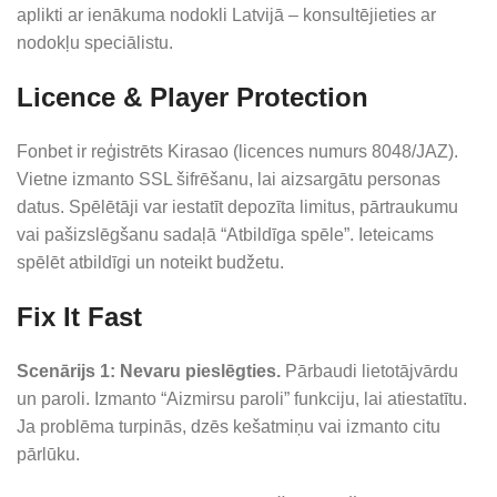
aplikti ar ienākuma nodokli Latvijā – konsultējieties ar
nodokļu speciālistu.
Licence & Player Protection
Fonbet ir reģistrēts Kirasao (licences numurs 8048/JAZ).
Vietne izmanto SSL šifrēšanu, lai aizsargātu personas
datus. Spēlētāji var iestatīt depozīta limitus, pārtraukumu
vai pašizslēgšanu sadaļā “Atbildīga spēle”. Ieteicams
spēlēt atbildīgi un noteikt budžetu.
Fix It Fast
Scenārijs 1: Nevaru pieslēgties.
Pārbaudi lietotājvārdu
un paroli. Izmanto “Aizmirsu paroli” funkciju, lai atiestatītu.
Ja problēma turpinās, dzēs kešatmiņu vai izmanto citu
pārlūku.