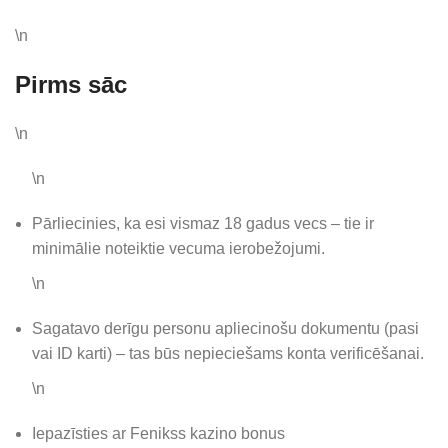
\n
Pirms sāc
\n
\n
Pārliecinies, ka esi vismaz 18 gadus vecs – tie ir
minimālie noteiktie vecuma ierobežojumi.
\n
Sagatavo derīgu personu apliecinošu dokumentu (pasi
vai ID karti) – tas būs nepieciešams konta verificēšanai.
\n
Iepazīsties ar Fenikss kazino bonus