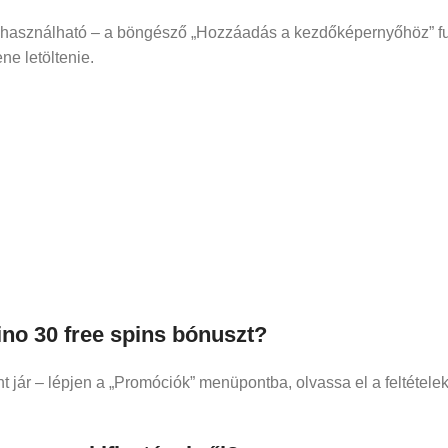
 használható – a böngésző „Hozzáadás a kezdőképernyőhöz” fun
ne letöltenie.
no 30 free spins bónuszt?
nt jár – lépjen a „Promóciók” menüpontba, olvassa el a feltéte