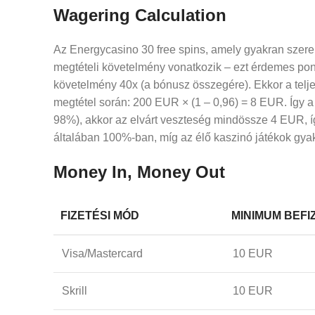
Wagering Calculation
Az Energycasino 30 free spins, amely gyakran szer
megtételi követelmény vonatkozik – ezt érdemes pont
követelmény 40x (a bónusz összegére). Ekkor a telj
megtétel során: 200 EUR × (1 – 0,96) = 8 EUR. Így a
98%), akkor az elvárt veszteség mindössze 4 EUR, íg
általában 100%-ban, míg az élő kaszinó játékok gy
Money In, Money Out
FIZETÉSI MÓD
MINIMUM BEFI
Visa/Mastercard
10 EUR
Skrill
10 EUR