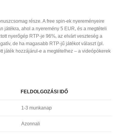
ónuszcsomag része. A free spin-ek nyereményeire
an játékra, ahol a nyeremény 5 EUR, és a megtételi
tott nyerőgép RTP-je 96%, az elvárt veszteség a
atív, de ha magasabb RTP-jű játékot választ (pl.
tt játék hozzájárul-e a megtételhez – a videópókerek
FELDOLGOZÁSI IDŐ
1-3 munkanap
Azonnali