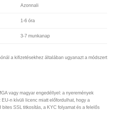
Azonnali
1-6 óra
3-7 munkanap
ónál a kifizetésekhez általában ugyanazt a módszert
z MGA vagy magyar engedéllyel: a nyeremények
-n kívüli licenc miatt előfordulhat, hogy a
bites SSL titkosítás, a KYC folyamat és a felelős