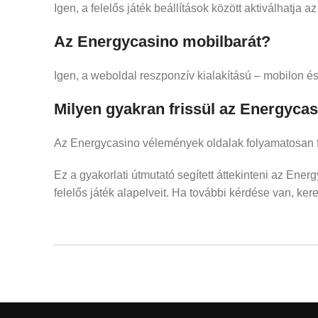
Igen, a felelős játék beállítások között aktiválhatja 
Az Energycasino mobilbarát?
Igen, a weboldal reszponzív kialakítású – mobilon és
Milyen gyakran frissül az Energyca
Az Energycasino vélemények oldalak folyamatosan fris
Ez a gyakorlati útmutató segített áttekinteni az Ene
felelős játék alapelveit. Ha további kérdése van, ke