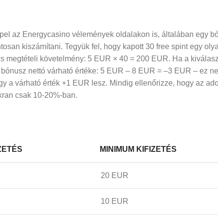
epel az Energycasino vélemények oldalakon is, általában egy b
osan kiszámítani. Tegyük fel, hogy kapott 30 free spint egy oly
es megtételi követelmény: 5 EUR × 40 = 200 EUR. Ha a kiválasz
 bónusz nettó várható értéke: 5 EUR – 8 EUR = –3 EUR – ez neg
y a várható érték +1 EUR lesz. Mindig ellenőrizze, hogy az ado
akran csak 10-20%-ban.
ZETÉS
MINIMUM KIFIZETÉS
20 EUR
10 EUR