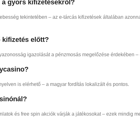
a gyors kifizetésekről?
 sebesség tekintetében – az e-tárcás kifizetések általában azon
kifizetés előtt?
élyazonosság igazolását a pénzmosás megelőzése érdekében – e
gycasino?
yelven is elérhető – a magyar fordítás lokalizált és pontos.
sinónál?
nlatok és free spin akciók várják a játékosokat – ezek mindig m