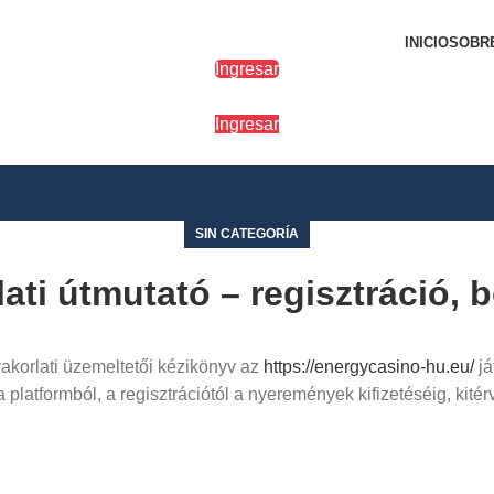
INICIO
SOBR
Ingresar
Ingresar
SIN CATEGORÍA
ati útmutató – regisztráció,
akorlati üzemeltetői kézikönyv az
https://energycasino-hu.eu/
já
 platformból, a regisztrációtól a nyeremények kifizetéséig, kité