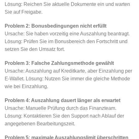
Lösung: Reichen Sie aktuelle Dokumente ein und warten
Sie auf Freigabe.
Problem 2: Bonusbedingungen nicht erfüllt
Ursache: Sie haben vorzeitig eine Auszahlung beantragt.
Lösung: Prüfen Sie im Bonusbereich den Fortschritt und
setzen Sie den Umsatz fort.
Problem 3: Falsche Zahlungsmethode gewählt
Ursache: Auszahlung auf Kreditkarte, aber Einzahlung per
E‑Wallet. Lösung: Nutzen Sie immer die gleiche Methode
wie bei Einzahlung.
Problem 4: Auszahlung dauert länger als erwartet
Ursache: Manuelle Prüfung durch das Finanzteam.
Lösung: Kontaktieren Sie den Support nach Ablauf der
angegebenen Bearbeitungszeit.
Problem 5: maximale Auszahlungslimit überschritten