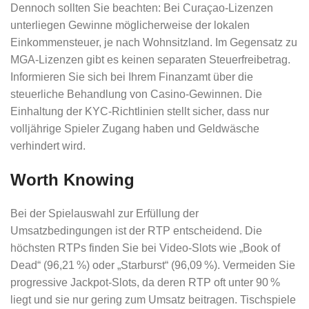
Dennoch sollten Sie beachten: Bei Curaçao-Lizenzen
unterliegen Gewinne möglicherweise der lokalen
Einkommensteuer, je nach Wohnsitzland. Im Gegensatz zu
MGA-Lizenzen gibt es keinen separaten Steuerfreibetrag.
Informieren Sie sich bei Ihrem Finanzamt über die
steuerliche Behandlung von Casino-Gewinnen. Die
Einhaltung der KYC-Richtlinien stellt sicher, dass nur
volljährige Spieler Zugang haben und Geldwäsche
verhindert wird.
Worth Knowing
Bei der Spielauswahl zur Erfüllung der
Umsatzbedingungen ist der RTP entscheidend. Die
höchsten RTPs finden Sie bei Video-Slots wie „Book of
Dead“ (96,21 %) oder „Starburst“ (96,09 %). Vermeiden Sie
progressive Jackpot-Slots, da deren RTP oft unter 90 %
liegt und sie nur gering zum Umsatz beitragen. Tischspiele