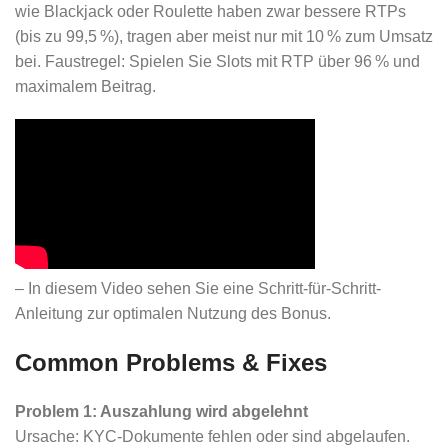
wie Blackjack oder Roulette haben zwar bessere RTPs
(bis zu 99,5 %), tragen aber meist nur mit 10 % zum Umsatz
bei. Faustregel: Spielen Sie Slots mit RTP über 96 % und
maximalem Beitrag.
– In diesem Video sehen Sie eine Schritt-für-Schritt-
Anleitung zur optimalen Nutzung des Bonus.
Common Problems & Fixes
Problem 1: Auszahlung wird abgelehnt
Ursache: KYC-Dokumente fehlen oder sind abgelaufen.