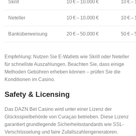
Skrill
10 € – 10.000 €
10 € – 
Neteller
10 € – 10.000 €
10 € – 
Banküberweisung
20 € – 50.000 €
50 € – 
Empfehlung: Nutzen Sie E‑Wallets wie Skrill oder Neteller
für schnellste Auszahlungen. Beachten Sie, dass einige
Methoden Gebühren erheben können – prüfen Sie die
Konditionen im Casino.
Safety & Licensing
Das DAZN Bet Casino wird unter einer Lizenz der
Glücksspielbehörde von Curaçao betrieben. Diese Lizenz
garantiert grundlegende Sicherheitsstandards wie SSL-
Verschlüsselung und faire Zufallszahlengeneratoren.