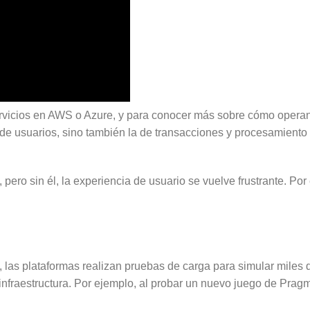
ervicios en AWS o Azure, y para conocer más sobre cómo opera
ga de usuarios, sino también la de transacciones y procesamient
, pero sin él, la experiencia de usuario se vuelve frustrante. Po
, las plataformas realizan pruebas de carga para simular mile
 la infraestructura. Por ejemplo, al probar un nuevo juego de Pr