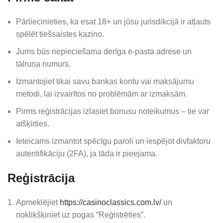
Pārliecinieties, ka esat 18+ un jūsu jurisdikcijā ir atļauts
spēlēt tiešsaistes kazino.
Jums būs nepieciešama derīga e-pasta adrese un
tālruņa numurs.
Izmantojiet tikai savu bankas kontu vai maksājumu
metodi, lai izvairītos no problēmām ar izmaksām.
Pirms reģistrācijas izlasiet bonusu noteikumus – tie var
atšķirties.
Ieteicams izmantot spēcīgu paroli un iespējot divfaktoru
autentifikāciju (2FA), ja tāda ir pieejama.
Reģistrācija
Apmeklējiet
https://casinoclassics.com.lv/
un
noklikšķiniet uz pogas “Reģistrēties”.