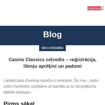
Ingresar
Blog
SIN CATEGORÍA
Casino Classics ceļvedis – reģistrācija,
likmju aprēķini un padomi
Lielākā daļa iGaming ceļvežu ir neskaidri. Šis nav – katrs
solis ir konkrēts, izpildāms un balstīts uz to, kā platforma
faktiski darbojas.
Pirms sākat