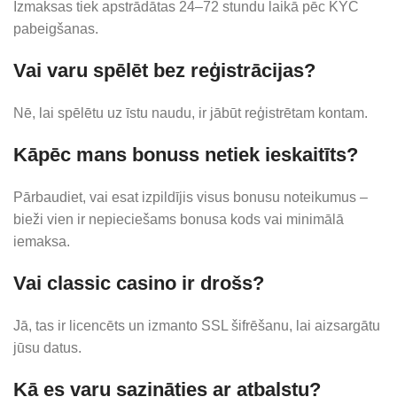
Izmaksas tiek apstrādātas 24–72 stundu laikā pēc KYC
pabeigšanas.
Vai varu spēlēt bez reģistrācijas?
Nē, lai spēlētu uz īstu naudu, ir jābūt reģistrētam kontam.
Kāpēc mans bonuss netiek ieskaitīts?
Pārbaudiet, vai esat izpildījis visus bonusu noteikumus –
bieži vien ir nepieciešams bonusa kods vai minimālā
iemaksa.
Vai classic casino ir drošs?
Jā, tas ir licencēts un izmanto SSL šifrēšanu, lai aizsargātu
jūsu datus.
Kā es varu sazināties ar atbalstu?