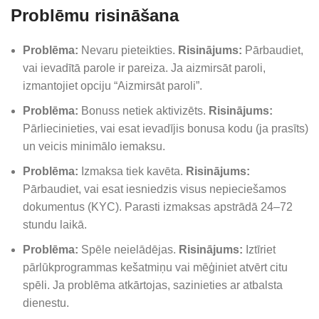
Problēmu risināšana
Problēma:
Nevaru pieteikties.
Risinājums:
Pārbaudiet,
vai ievadītā parole ir pareiza. Ja aizmirsāt paroli,
izmantojiet opciju “Aizmirsāt paroli”.
Problēma:
Bonuss netiek aktivizēts.
Risinājums:
Pārliecinieties, vai esat ievadījis bonusa kodu (ja prasīts)
un veicis minimālo iemaksu.
Problēma:
Izmaksa tiek kavēta.
Risinājums:
Pārbaudiet, vai esat iesniedzis visus nepieciešamos
dokumentus (KYC). Parasti izmaksas apstrādā 24–72
stundu laikā.
Problēma:
Spēle neielādējas.
Risinājums:
Iztīriet
pārlūkprogrammas kešatmiņu vai mēģiniet atvērt citu
spēli. Ja problēma atkārtojas, sazinieties ar atbalsta
dienestu.