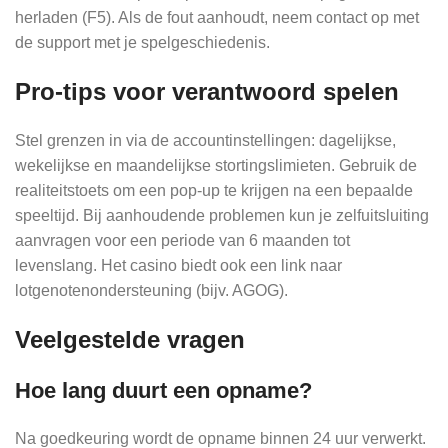
herladen (F5). Als de fout aanhoudt, neem contact op met
de support met je spelgeschiedenis.
Pro-tips voor verantwoord spelen
Stel grenzen in via de accountinstellingen: dagelijkse,
wekelijkse en maandelijkse stortingslimieten. Gebruik de
realiteitstoets om een pop-up te krijgen na een bepaalde
speeltijd. Bij aanhoudende problemen kun je zelfuitsluiting
aanvragen voor een periode van 6 maanden tot
levenslang. Het casino biedt ook een link naar
lotgenotenondersteuning (bijv. AGOG).
Veelgestelde vragen
Hoe lang duurt een opname?
Na goedkeuring wordt de opname binnen 24 uur verwerkt.