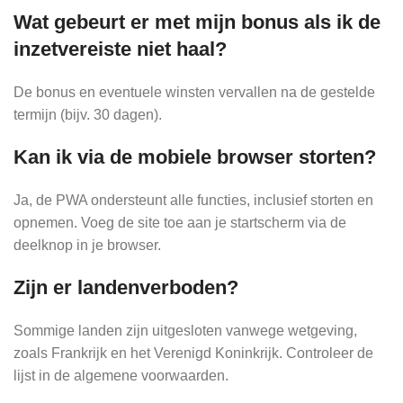
Wat gebeurt er met mijn bonus als ik de
inzetvereiste niet haal?
De bonus en eventuele winsten vervallen na de gestelde
termijn (bijv. 30 dagen).
Kan ik via de mobiele browser storten?
Ja, de PWA ondersteunt alle functies, inclusief storten en
opnemen. Voeg de site toe aan je startscherm via de
deelknop in je browser.
Zijn er landenverboden?
Sommige landen zijn uitgesloten vanwege wetgeving,
zoals Frankrijk en het Verenigd Koninkrijk. Controleer de
lijst in de algemene voorwaarden.