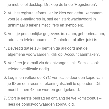
je mobiel of desktop. Druk op de knop ‘Registreren’.
Vul het registratieformulier in: kies een gebruikersnaam,
voer je e-mailadres in, stel een sterk wachtwoord in
(minimaal 8 tekens met cijfers en symbolen).
Voer je persoonlijke gegevens in: naam, geboortedatum,
adres en telefoonnummer. Controleer of alles juist is.
Bevestig dat je 18+ bent en ga akkoord met de
algemene voorwaarden. Klik op ‘Account aanmaken’.
Verifieer je e-mail via de ontvangen link. Soms is ook
telefoonverificatie nodig.
Log in en voltooi de KYC-verificatie door een kopie van
je ID en een recente rekeningafschrift te uploaden. Dit
moet binnen 48 uur worden goedgekeurd.
Stort je eerste bedrag en ontvang de welkomstbonus –
lees de bonusvoorwaarden zorgvuldig.