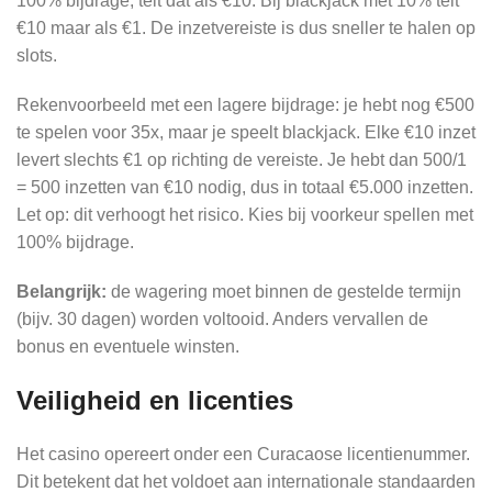
100% bijdrage, telt dat als €10. Bij blackjack met 10% telt
€10 maar als €1. De inzetvereiste is dus sneller te halen op
slots.
Rekenvoorbeeld met een lagere bijdrage: je hebt nog €500
te spelen voor 35x, maar je speelt blackjack. Elke €10 inzet
levert slechts €1 op richting de vereiste. Je hebt dan 500/1
= 500 inzetten van €10 nodig, dus in totaal €5.000 inzetten.
Let op: dit verhoogt het risico. Kies bij voorkeur spellen met
100% bijdrage.
Belangrijk:
de wagering moet binnen de gestelde termijn
(bijv. 30 dagen) worden voltooid. Anders vervallen de
bonus en eventuele winsten.
Veiligheid en licenties
Het casino opereert onder een Curacaose licentienummer.
Dit betekent dat het voldoet aan internationale standaarden