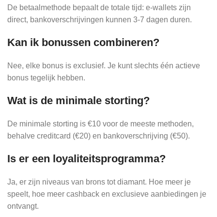
De betaalmethode bepaalt de totale tijd: e-wallets zijn
direct, bankoverschrijvingen kunnen 3-7 dagen duren.
Kan ik bonussen combineren?
Nee, elke bonus is exclusief. Je kunt slechts één actieve
bonus tegelijk hebben.
Wat is de minimale storting?
De minimale storting is €10 voor de meeste methoden,
behalve creditcard (€20) en bankoverschrijving (€50).
Is er een loyaliteitsprogramma?
Ja, er zijn niveaus van brons tot diamant. Hoe meer je
speelt, hoe meer cashback en exclusieve aanbiedingen je
ontvangt.