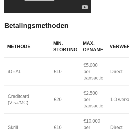
Betalingsmethoden
MIN.
MAX.
METHODE
VERWER
STORTING
OPNAME
€5.000
iDEAL
€10
per
Direct
transactie
€2.500
Creditcard
€20
per
1-3 wer
(Visa/MC)
transactie
€10.000
Skrill
€10
per
Direct