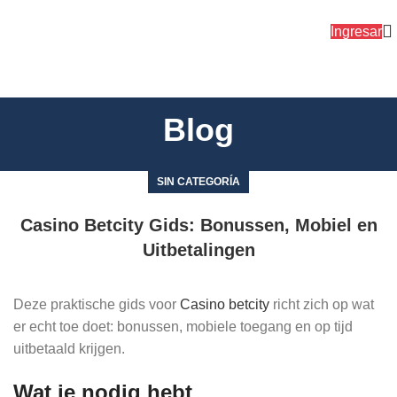
Ingresar
Blog
SIN CATEGORÍA
Casino Betcity Gids: Bonussen, Mobiel en
Uitbetalingen
Deze praktische gids voor
Casino betcity
richt zich op wat
er echt toe doet: bonussen, mobiele toegang en op tijd
uitbetaald krijgen.
Wat je nodig hebt