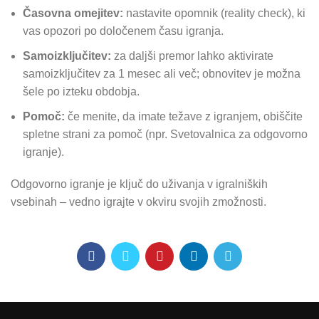
Časovna omejitev:
nastavite opomnik (reality check), ki
vas opozori po določenem času igranja.
Samoizključitev:
za daljši premor lahko aktivirate
samoizključitev za 1 mesec ali več; obnovitev je možna
šele po izteku obdobja.
Pomoč:
če menite, da imate težave z igranjem, obiščite
spletne strani za pomoč (npr. Svetovalnica za odgovorno
igranje).
Odgovorno igranje je ključ do uživanja v igralniških
vsebinah – vedno igrajte v okviru svojih zmožnosti.