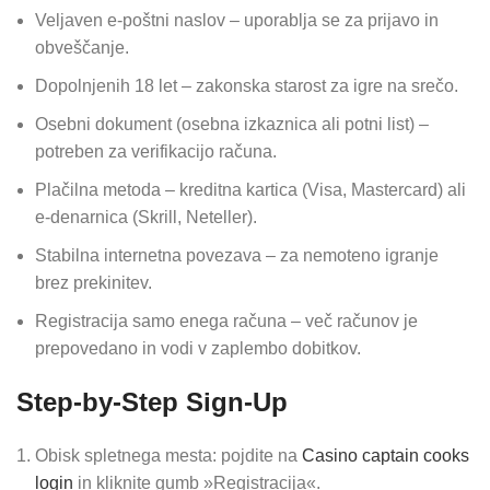
Veljaven e-poštni naslov – uporablja se za prijavo in
obveščanje.
Dopolnjenih 18 let – zakonska starost za igre na srečo.
Osebni dokument (osebna izkaznica ali potni list) –
potreben za verifikacijo računa.
Plačilna metoda – kreditna kartica (Visa, Mastercard) ali
e-denarnica (Skrill, Neteller).
Stabilna internetna povezava – za nemoteno igranje
brez prekinitev.
Registracija samo enega računa – več računov je
prepovedano in vodi v zaplembo dobitkov.
Step-by-Step Sign-Up
Obisk spletnega mesta: pojdite na
Casino captain cooks
login
in kliknite gumb »Registracija«.