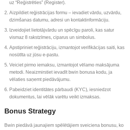
uz “Reģistrēties” (Register).
Aizpildiet reģistrācijas formu – ievadiet vārdu, uzvārdu,
dzimšanas datumu, adresi un kontaktinformāciju.
Izveidojiet lietotājvārdu un spēcīgu paroli, kas satur
vismaz 8 rakstzīmes, ciparus un simbolus.
Apstipriniet reģistrāciju, izmantojot verifikācijas saiti, kas
nosūtīta uz jūsu e-pastu.
Veiciet pirmo iemaksu, izmantojot vēlamo maksājuma
metodi. Neaizmirstiet ievadīt bwin bonusa kodu, ja
vēlaties saņemt piedāvājumu.
Pabeidziet identitātes pārbaudi (KYC), iesniedzot
dokumentus, lai vēlāk varētu veikt izmaksas.
Bonus Strategy
Bwin piedāvā jaunajiem spēlētājiem sveiciena bonusu, ko