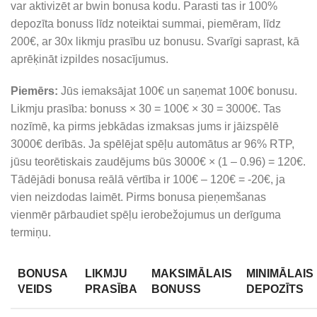
var aktivizēt ar bwin bonusa kodu. Parasti tas ir 100%
depozīta bonuss līdz noteiktai summai, piemēram, līdz
200€, ar 30x likmju prasību uz bonusu. Svarīgi saprast, kā
aprēķināt izpildes nosacījumus.
Piemērs:
Jūs iemaksājat 100€ un saņemat 100€ bonusu.
Likmju prasība: bonuss × 30 = 100€ × 30 = 3000€. Tas
nozīmē, ka pirms jebkādas izmaksas jums ir jāizspēlē
3000€ derībās. Ja spēlējat spēļu automātus ar 96% RTP,
jūsu teorētiskais zaudējums būs 3000€ × (1 – 0.96) = 120€.
Tādējādi bonusa reālā vērtība ir 100€ – 120€ = -20€, ja
vien neizdodas laimēt. Pirms bonusa pieņemšanas
vienmēr pārbaudiet spēļu ierobežojumus un derīguma
termiņu.
BONUSA
LIKMJU
MAKSIMĀLAIS
MINIMĀLAIS
VEIDS
PRASĪBA
BONUSS
DEPOZĪTS