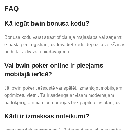
FAQ
Kā iegūt bwin bonusa kodu?
Bonusa kodu varat atrast oficiālajā mājaslapā vai saņemt
e-pastā pēc reģistrācijas. Ievadiet kodu depozīta veikšanas
brīdī, lai aktivizētu piedāvājumu.
Vai bwin poker online ir pieejams
mobilajā ierīcē?
Jā, bwin poker tiešsaistē var spēlēt, izmantojot mobilajam
optimizētu vietni. Tā ir saderīga ar visām modernajām
pārlūkprogrammām un darbojas bez papildu instalācijas.
Kādi ir izmaksas noteikumi?