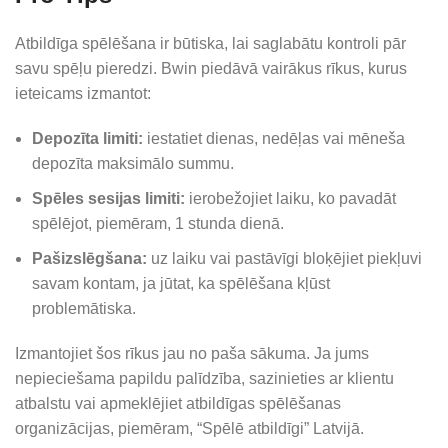
Atbildīga spēlēšana ir būtiska, lai saglabātu kontroli pār
savu spēļu pieredzi. Bwin piedāvā vairākus rīkus, kurus
ieteicams izmantot:
Depozīta limiti:
iestatiet dienas, nedēļas vai mēneša
depozīta maksimālo summu.
Spēles sesijas limiti:
ierobežojiet laiku, ko pavadāt
spēlējot, piemēram, 1 stunda dienā.
Pašizslēgšana:
uz laiku vai pastāvīgi bloķējiet piekļuvi
savam kontam, ja jūtat, ka spēlēšana kļūst
problemātiska.
Izmantojiet šos rīkus jau no paša sākuma. Ja jums
nepieciešama papildu palīdzība, sazinieties ar klientu
atbalstu vai apmeklējiet atbildīgas spēlēšanas
organizācijas, piemēram, “Spēlē atbildīgi” Latvijā.