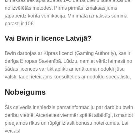
Izmaksas tiek apstrādātas 1–3 darba dienu laikā atkarībā
no izvēlētās metodes. Pirms pirmās izmaksas jums
jāpabeidz konta verifikācija. Minimālā izmaksas summa
parasti ir 10€.
Vai Bwin ir licence Latvijā?
Bwin darbojas ar Kipras licenci (Gaming Authority), kas ir
derīga Eiropas Savienībā. Lūdzu, ņemiet vērā: laimesti no
šādas licences var tikt aplikti ar ienākuma nodokli jūsu
valstī, tādēļ ieteicams konsultēties ar nodokļu speciālistu.
Nobeigums
Šis ceļvedis ir sniedzis pamatinformāciju par darbību bwin
derību vietnē. Atcerieties vienmēr spēlēt atbildīgi, izmantot
pieejamos rīkus un rūpīgi izlasīt bonusu noteikumus. Lai
veicas!