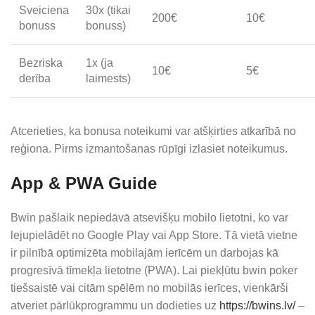
Sveiciena
30x (tikai
200€
10€
bonuss
bonuss)
Bezriska
1x (ja
10€
5€
derība
laimests)
Atcerieties, ka bonusa noteikumi var atšķirties atkarībā no
reģiona. Pirms izmantošanas rūpīgi izlasiet noteikumus.
App & PWA Guide
Bwin pašlaik nepiedāvā atsevišķu mobilo lietotni, ko var
lejupielādēt no Google Play vai App Store. Tā vietā vietne
ir pilnībā optimizēta mobilajām ierīcēm un darbojas kā
progresīvā tīmekļa lietotne (PWA). Lai piekļūtu bwin poker
tiešsaistē vai citām spēlēm no mobilās ierīces, vienkārši
atveriet pārlūkprogrammu un dodieties uz
https://bwins.lv/
–