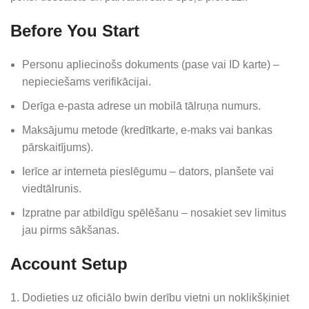
Before You Start
Personu apliecinošs dokuments (pase vai ID karte) –
nepieciešams verifikācijai.
Derīga e-pasta adrese un mobilā tālruņa numurs.
Maksājumu metode (kredītkarte, e-maks vai bankas
pārskaitījums).
Ierīce ar interneta pieslēgumu – dators, planšete vai
viedtālrunis.
Izpratne par atbildīgu spēlēšanu – nosakiet sev limitus
jau pirms sākšanas.
Account Setup
Dodieties uz oficiālo bwin derību vietni un noklikšķiniet