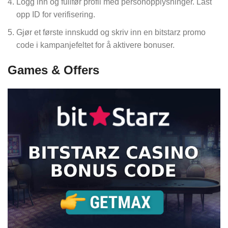
Logg inn og fullfør profil med personopplysninger. Last
opp ID for verifisering.
Gjør et første innskudd og skriv inn en bitstarz promo
code i kampanjefeltet for å aktivere bonuser.
Games & Offers