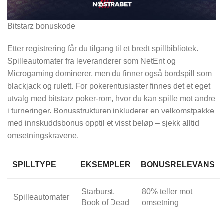
Bitstarz bonuskode
Etter registrering får du tilgang til et bredt spillbibliotek.
Spilleautomater fra leverandører som NetEnt og
Microgaming dominerer, men du finner også bordspill som
blackjack og rulett. For pokerentusiaster finnes det et eget
utvalg med bitstarz poker-rom, hvor du kan spille mot andre
i turneringer. Bonusstrukturen inkluderer en velkomstpakke
med innskuddsbonus opptil et visst beløp – sjekk alltid
omsetningskravene.
SPILLTYPE
EKSEMPLER
BONUSRELEVANS
Starburst,
80% teller mot
Spilleautomater
Book of Dead
omsetning