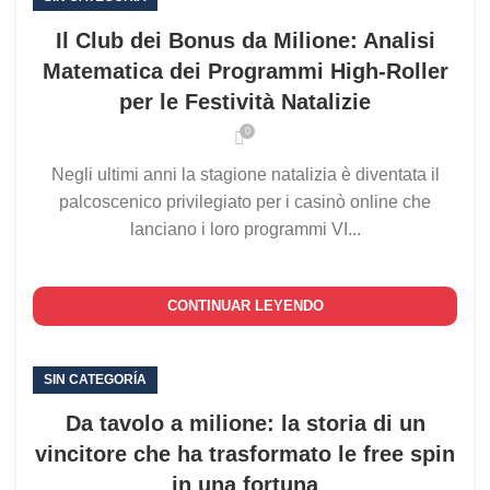
Il Club dei Bonus da Milione: Analisi
Matematica dei Programmi High‑Roller
per le Festività Natalizie
0
Negli ultimi anni la stagione natalizia è diventata il
palcoscenico privilegiato per i casinò online che
lanciano i loro programmi VI...
CONTINUAR LEYENDO
SIN CATEGORÍA
Da tavolo a milione: la storia di un
vincitore che ha trasformato le free spin
in una fortuna