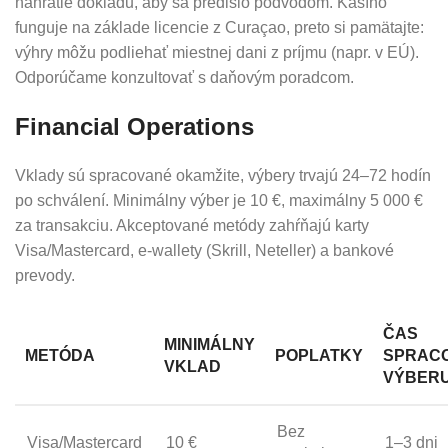
nahratie dokladu, aby sa predišlo podvodom. Kasíno
funguje na základe licencie z Curaçao, preto si pamätajte:
výhry môžu podliehať miestnej dani z príjmu (napr. v EÚ).
Odporúčame konzultovať s daňovým poradcom.
Financial Operations
Vklady sú spracované okamžite, výbery trvajú 24–72 hodín
po schválení. Minimálny výber je 10 €, maximálny 5 000 €
za transakciu. Akceptované metódy zahŕňajú karty
Visa/Mastercard, e-wallety (Skrill, Neteller) a bankové
prevody.
ČAS
MINIMÁLNY
METÓDA
POPLATKY
SPRAC
VKLAD
VÝBER
Bez
Visa/Mastercard
10 €
1–3 dni