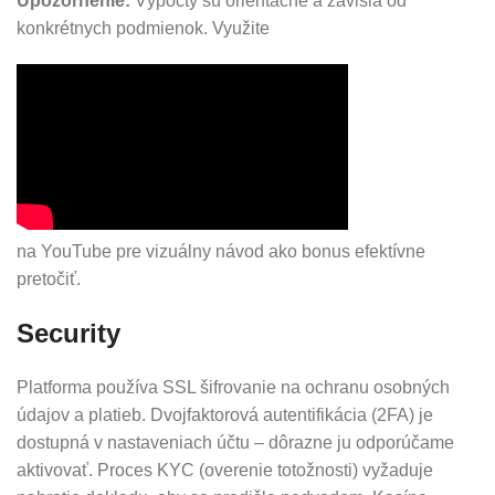
Upozornenie:
Výpočty sú orientačné a závisia od
konkrétnych podmienok. Využite
na YouTube pre vizuálny návod ako bonus efektívne
pretočiť.
Security
Platforma používa SSL šifrovanie na ochranu osobných
údajov a platieb. Dvojfaktorová autentifikácia (2FA) je
dostupná v nastaveniach účtu – dôrazne ju odporúčame
aktivovať. Proces KYC (overenie totožnosti) vyžaduje