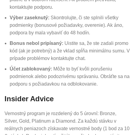
kontaktujte podporu.
Výber zaseknutý:
Skontrolujte, či ste splnili všetky
podmienky (bonusové požiadavky, overenie). Ak áno,
podpora by mala vybaviť do 48 hodín.
Bonus nebol pripísaný:
Uistite sa, že ste zadali promo
kód (ak je potrebný) a že vklad spĺňa minimálnu sumu. V
prípade problémov kontaktujte chat.
Účet zablokovaný:
Môže to byť kvôli porušeniu
podmienok alebo podozrivému správaniu. Obráťte sa na
podporu s požiadavkou na odblokovanie.
Insider Advice
Vernostný program je rozdelený do 5 úrovní: Bronze,
Silver, Gold, Platinum a Diamond. Za každú stávku v
reálnych peniazoch získavate vernostné body (1 bod za 10