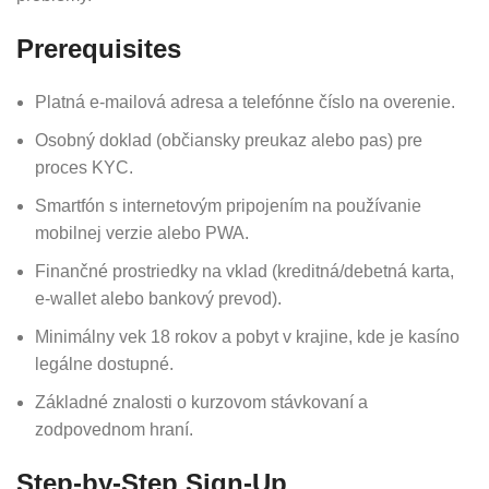
Prerequisites
Platná e-mailová adresa a telefónne číslo na overenie.
Osobný doklad (občiansky preukaz alebo pas) pre
proces KYC.
Smartfón s internetovým pripojením na používanie
mobilnej verzie alebo PWA.
Finančné prostriedky na vklad (kreditná/debetná karta,
e-wallet alebo bankový prevod).
Minimálny vek 18 rokov a pobyt v krajine, kde je kasíno
legálne dostupné.
Základné znalosti o kurzovom stávkovaní a
zodpovednom hraní.
Step-by-Step Sign-Up