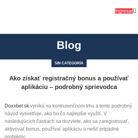
Ingresar
Blog
SIN CATEGORÍA
Ako získať registračný bonus a používať
aplikáciu – podrobný sprievodca
Doxxbet sk
vyniká na konkurenčnom trhu a tento podrobný
návod vysvetľuje, ako ho čo najlepšie využiť. V
nasledujúcich častiach sa dozviete, ako sa zaregistrovať,
aktivovať bonus, používať aplikáciu a riešiť prípadné
problémy.